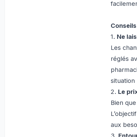
facilemen
Conseils
1.
Ne lai
Les chan
réglés av
pharmaci
situatio
2.
Le pri
Bien que 
L’objecti
aux beso
3.
Entou