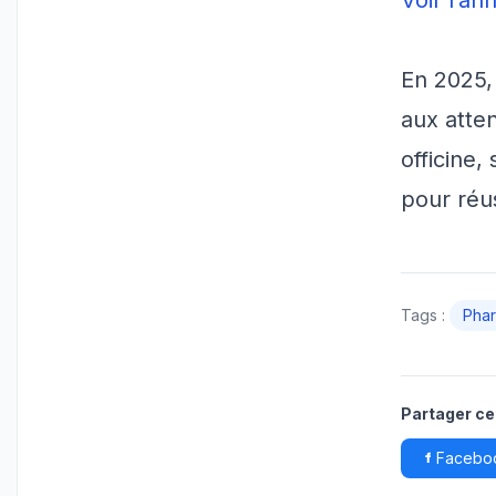
Voir l’a
En 2025,
aux atten
officine
pour réus
Tags :
Pha
Partager cet
Facebo