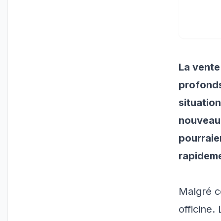
La vente
profonds
situatio
nouveaux
pourraie
rapideme
Malgré c
officine.