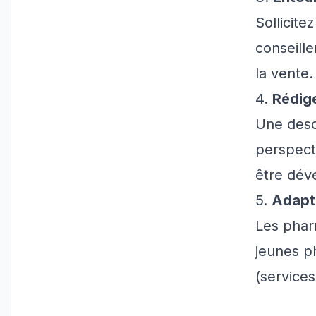
Sollicit
conseille
la vente.
4.
Rédige
Une descr
perspecti
être dév
5.
Adapte
Les phar
jeunes p
(services 