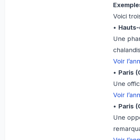
Exemples
Voici tr
•
Hauts-d
Une phar
chalandi
Voir l’a
•
Paris (
Une offic
Voir l’a
•
Paris (
Une oppo
remarqua