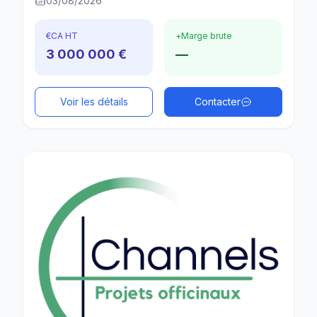
03/08/2026
€
CA HT
+
Marge brute
3 000 000 €
—
Voir les détails
Contacter