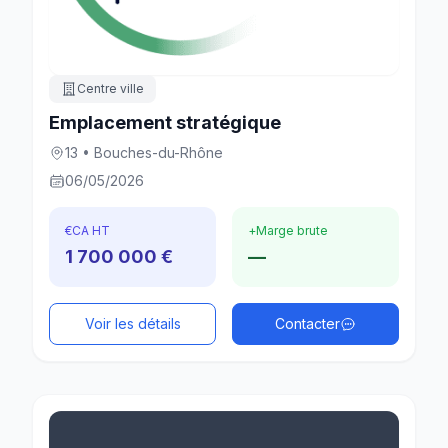
Centre ville
Emplacement stratégique
13 • Bouches-du-Rhône
06/05/2026
€
CA HT
+
Marge brute
1 700 000 €
—
Voir les détails
Contacter