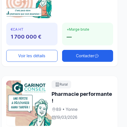
€
CA HT
+
Marge brute
1 700 000 €
—
Voir les détails
Contacter
Rural
Pharmacie performante
!
89 • Yonne
19/03/2026