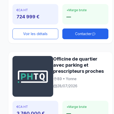
€
CA HT
+
Marge brute
724 999 €
—
Voir les détails
Contacter
Officine de quartier
avec parking et
prescripteurs proches
89 • Yonne
28/07/2026
€
CA HT
+
Marge brute
3 760 000 €
—