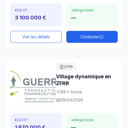
€
CA HT
+
Marge brute
3 100 000 €
—
Voir les détails
Contacter
ZFRR
Village dynamique en
ZFRR
89 • Yonne
29/04/2026
€
CA HT
+
Marge brute
1 670 000 €
—