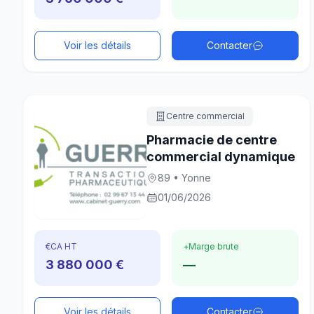
Voir les détails
Contacter
Centre commercial
Pharmacie de centre
commercial dynamique
89 • Yonne
01/06/2026
€
CA HT
+
Marge brute
3 880 000 €
—
Voir les détails
Contacter