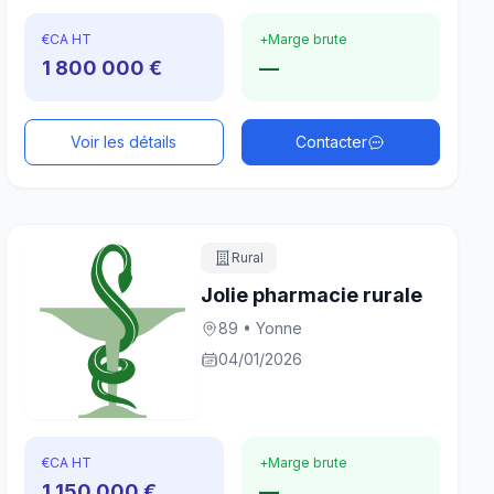
€
CA HT
+
Marge brute
1 800 000 €
—
Voir les détails
Contacter
Rural
Jolie pharmacie rurale
89 • Yonne
04/01/2026
€
CA HT
+
Marge brute
1 150 000 €
—