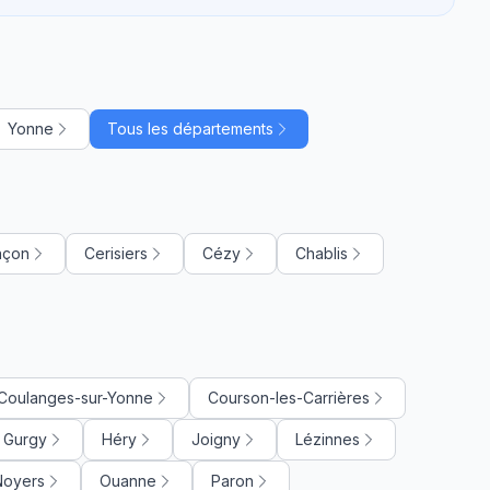
Yonne
Tous les départements
nçon
Cerisiers
Cézy
Chablis
Coulanges-sur-Yonne
Courson-les-Carrières
Gurgy
Héry
Joigny
Lézinnes
Noyers
Ouanne
Paron