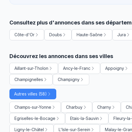
Consultez plus d'annonces dans ses départem
Côte-d'Or
Doubs
Haute-Saône
Jura
Découvrez les annonces dans ses villes
Aillant-sur-Tholon
Ancy-le-Franc
Appoigny
Champignelles
Champigny
Autres villes (58)
Champs-sur-Yonne
Charbuy
Charny
Ch
Egriselles-le-Bocage
Etais-la-Sauvin
Fleury-la
Ligny-le-Châtel
L'Isle-sur-Serein
Malay-le-Gra