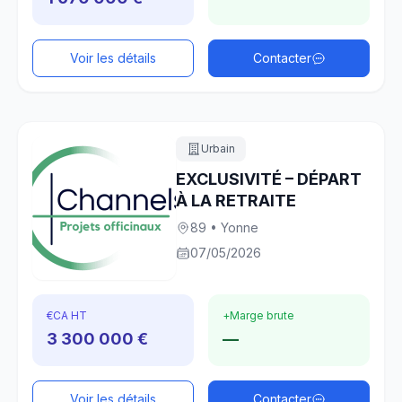
Voir les détails
Contacter
Urbain
EXCLUSIVITÉ – DÉPART
À LA RETRAITE
89 • Yonne
07/05/2026
€
CA HT
+
Marge brute
3 300 000 €
—
Voir les détails
Contacter