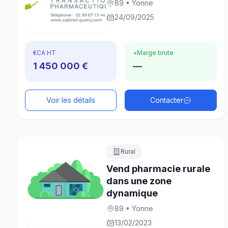
89 • Yonne
24/09/2025
€
CA HT
+
Marge brute
1 450 000 €
—
Voir les détails
Contacter
Rural
Vend pharmacie rurale
dans une zone
dynamique
89 • Yonne
13/02/2023