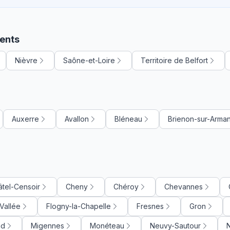
ents
Nièvre
Saône-et-Loire
Territoire de Belfort
Auxerre
Avallon
Bléneau
Brienon-sur-Arma
âtel-Censoir
Cheny
Chéroy
Chevannes
-Vallée
Flogny-la-Chapelle
Fresnes
Gron
nd
Migennes
Monéteau
Neuvy-Sautour