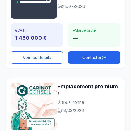
28/07/2026
€
CA HT
+
Marge brute
1 460 000 €
—
Voir les détails
Contacter
Emplacement premium
!
89 • Yonne
16/03/2026