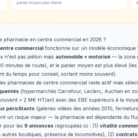
panier moyen plus élevé
e pharmacie en centre commercial en 2026 ?
centre commercial
fonctionne sur un modèle économique tr
lux n'est pas piéton mais
automobile + motorisé
— la zone d
0 minutes de route), et le panier moyen est plus élevé (les
nt du temps pour conseil, sortent moins souvent).
es pharmacies de centre commercial reste actif mais sélect
équentés
(hypermarchés Carrefour, Leclerc, Auchan en zo
(souvent > 2 M€ HT/an) avec des EBE supérieurs à la moyen
x périclitants
(galeries vidées des années 2010, fermetur
ent un risque majeur — la pharmacie est dépendante du flu
er pour les
9 annonces
regroupées ici : (1)
vitalité commer
 autres boutiques, présence de locomotives), (2)
contrats