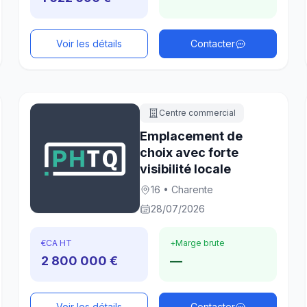
Voir les détails
Contacter
Centre commercial
Emplacement de
choix avec forte
visibilité locale
16 • Charente
28/07/2026
€
CA HT
+
Marge brute
2 800 000 €
—
Voir les détails
Contacter