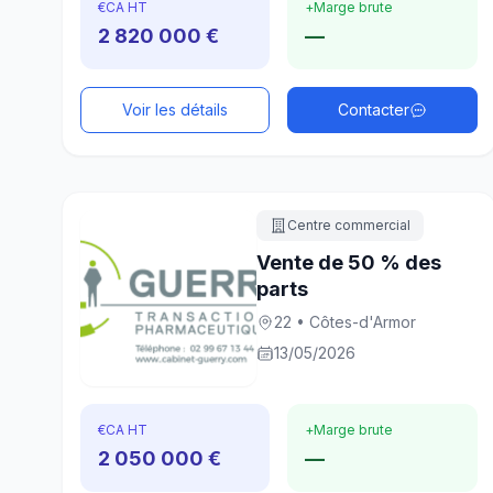
€
CA HT
+
Marge brute
2 820 000 €
—
Voir les détails
Contacter
Centre commercial
Vente de 50 % des
parts
22 • Côtes-d'Armor
13/05/2026
€
CA HT
+
Marge brute
2 050 000 €
—