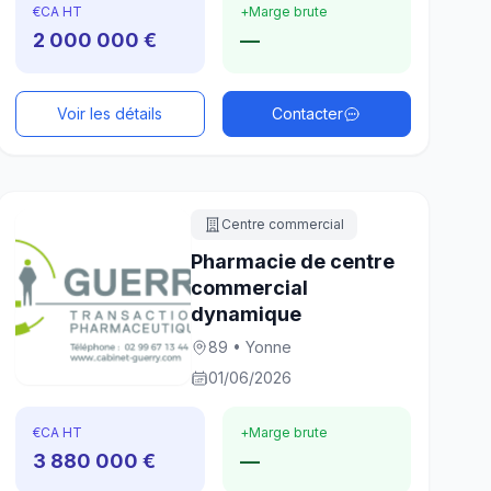
€
CA HT
+
Marge brute
2 000 000 €
—
Voir les détails
Contacter
Centre commercial
Pharmacie de centre
commercial
dynamique
89 • Yonne
01/06/2026
€
CA HT
+
Marge brute
3 880 000 €
—