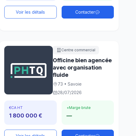
Voir les détails
Contacter
Centre commercial
Officine bien agencée
avec organisation
fluide
73 • Savoie
28/07/2026
€
CA HT
+
Marge brute
1 800 000 €
—
Voir les détails
Contacter