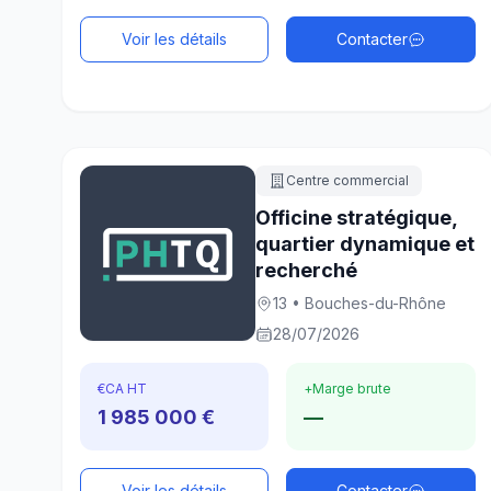
Voir les détails
Contacter
Centre commercial
Officine stratégique,
quartier dynamique et
recherché
13 • Bouches-du-Rhône
28/07/2026
€
CA HT
+
Marge brute
1 985 000 €
—
Voir les détails
Contacter