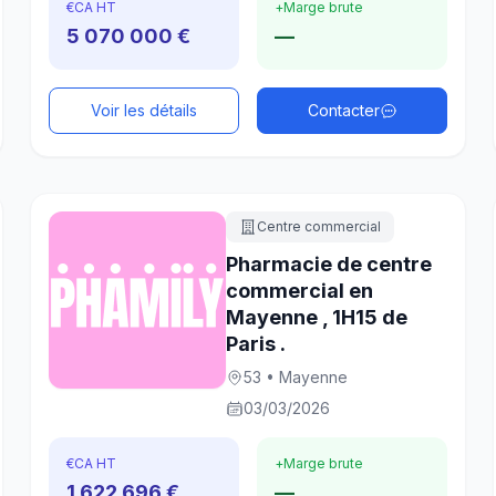
€
CA HT
+
Marge brute
5 070 000 €
—
Voir les détails
Contacter
Centre commercial
Pharmacie de centre
commercial en
Mayenne , 1H15 de
Paris .
53 • Mayenne
03/03/2026
€
CA HT
+
Marge brute
1 622 696 €
—