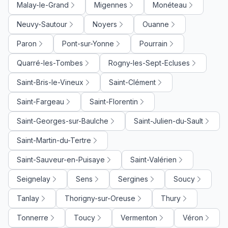
Malay-le-Grand
Migennes
Monéteau
Neuvy-Sautour
Noyers
Ouanne
Paron
Pont-sur-Yonne
Pourrain
Quarré-les-Tombes
Rogny-les-Sept-Ecluses
Saint-Bris-le-Vineux
Saint-Clément
Saint-Fargeau
Saint-Florentin
Saint-Georges-sur-Baulche
Saint-Julien-du-Sault
Saint-Martin-du-Tertre
Saint-Sauveur-en-Puisaye
Saint-Valérien
Seignelay
Sens
Sergines
Soucy
Tanlay
Thorigny-sur-Oreuse
Thury
Tonnerre
Toucy
Vermenton
Véron