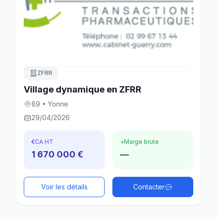
ZFRR
Village dynamique en ZFRR
89 • Yonne
29/04/2026
€
CA HT
+
Marge brute
1 670 000 €
—
Voir les détails
Contacter