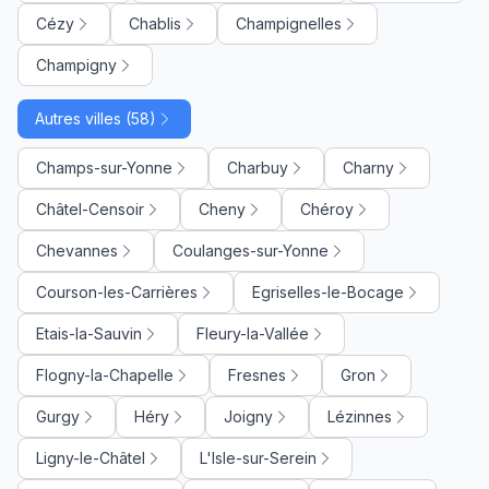
Cézy
Chablis
Champignelles
Champigny
Autres villes (58)
Champs-sur-Yonne
Charbuy
Charny
Châtel-Censoir
Cheny
Chéroy
Chevannes
Coulanges-sur-Yonne
Courson-les-Carrières
Egriselles-le-Bocage
Etais-la-Sauvin
Fleury-la-Vallée
Flogny-la-Chapelle
Fresnes
Gron
Gurgy
Héry
Joigny
Lézinnes
Ligny-le-Châtel
L'Isle-sur-Serein