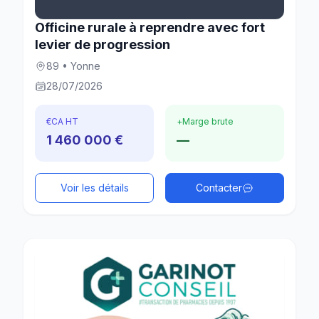
Officine rurale à reprendre avec fort
levier de progression
89 • Yonne
28/07/2026
€
CA HT
+
Marge brute
1 460 000 €
—
Voir les détails
Contacter