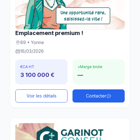
Emplacement premium !
89 • Yonne
16/03/2026
€
CA HT
+
Marge brute
3 100 000 €
—
Voir les détails
Contacter