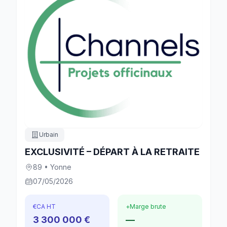
Urbain
EXCLUSIVITÉ – DÉPART À LA RETRAITE
89 • Yonne
07/05/2026
€
CA HT
+
Marge brute
3 300 000 €
—