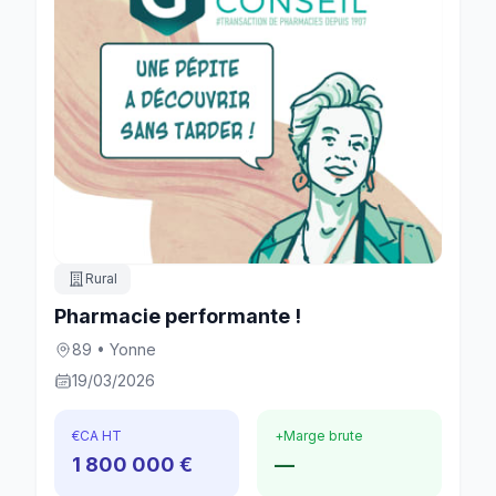
Rural
Pharmacie performante !
89 • Yonne
19/03/2026
€
CA HT
+
Marge brute
1 800 000 €
—