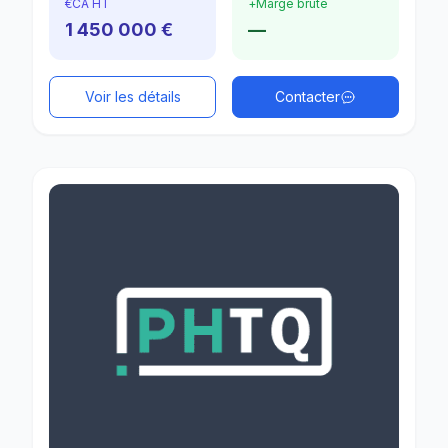
€
CA HT
+
Marge brute
1 450 000 €
—
Voir les détails
Contacter