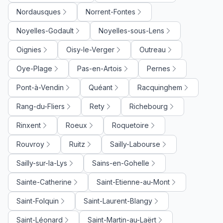
Nordausques
Norrent-Fontes
Noyelles-Godault
Noyelles-sous-Lens
Oignies
Oisy-le-Verger
Outreau
Oye-Plage
Pas-en-Artois
Pernes
Pont-à-Vendin
Quéant
Racquinghem
Rang-du-Fliers
Rety
Richebourg
Rinxent
Roeux
Roquetoire
Rouvroy
Ruitz
Sailly-Labourse
Sailly-sur-la-Lys
Sains-en-Gohelle
Sainte-Catherine
Saint-Etienne-au-Mont
Saint-Folquin
Saint-Laurent-Blangy
Saint-Léonard
Saint-Martin-au-Laërt