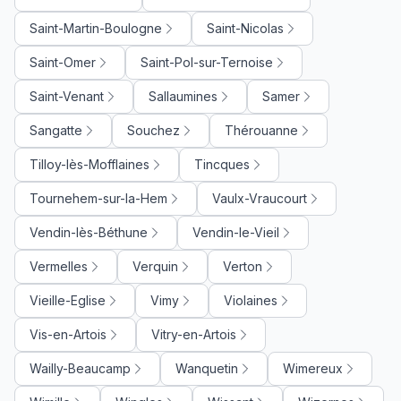
Saint-Martin-Boulogne
Saint-Nicolas
Saint-Omer
Saint-Pol-sur-Ternoise
Saint-Venant
Sallaumines
Samer
Sangatte
Souchez
Thérouanne
Tilloy-lès-Mofflaines
Tincques
Tournehem-sur-la-Hem
Vaulx-Vraucourt
Vendin-lès-Béthune
Vendin-le-Vieil
Vermelles
Verquin
Verton
Vieille-Eglise
Vimy
Violaines
Vis-en-Artois
Vitry-en-Artois
Wailly-Beaucamp
Wanquetin
Wimereux