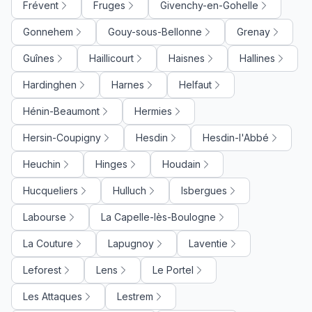
Frévent
Fruges
Givenchy-en-Gohelle
Gonnehem
Gouy-sous-Bellonne
Grenay
Guînes
Haillicourt
Haisnes
Hallines
Hardinghen
Harnes
Helfaut
Hénin-Beaumont
Hermies
Hersin-Coupigny
Hesdin
Hesdin-l'Abbé
Heuchin
Hinges
Houdain
Hucqueliers
Hulluch
Isbergues
Labourse
La Capelle-lès-Boulogne
La Couture
Lapugnoy
Laventie
Leforest
Lens
Le Portel
Les Attaques
Lestrem