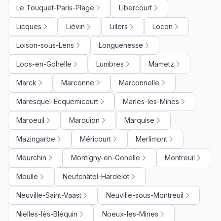
Le Touquet-Paris-Plage
Libercourt
Licques
Liévin
Lillers
Locon
Loison-sous-Lens
Longuenesse
Loos-en-Gohelle
Lumbres
Mametz
Marck
Marconne
Marconnelle
Maresquel-Ecquemicourt
Marles-les-Mines
Maroeuil
Marquion
Marquise
Mazingarbe
Méricourt
Merlimont
Meurchin
Montigny-en-Gohelle
Montreuil
Moulle
Neufchâtel-Hardelot
Neuville-Saint-Vaast
Neuville-sous-Montreuil
Nielles-lès-Bléquin
Noeux-les-Mines