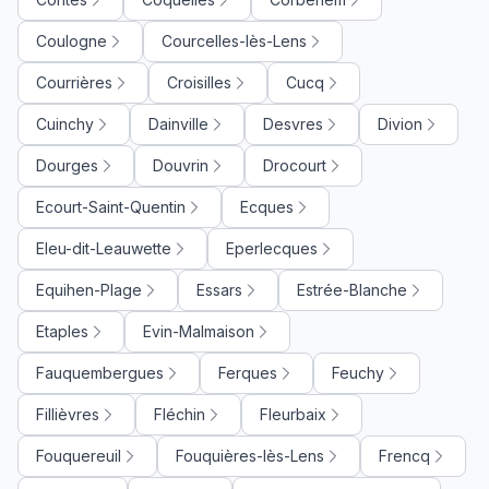
Coulogne
Courcelles-lès-Lens
Courrières
Croisilles
Cucq
Cuinchy
Dainville
Desvres
Divion
Dourges
Douvrin
Drocourt
Ecourt-Saint-Quentin
Ecques
Eleu-dit-Leauwette
Eperlecques
Equihen-Plage
Essars
Estrée-Blanche
Etaples
Evin-Malmaison
Fauquembergues
Ferques
Feuchy
Fillièvres
Fléchin
Fleurbaix
Fouquereuil
Fouquières-lès-Lens
Frencq