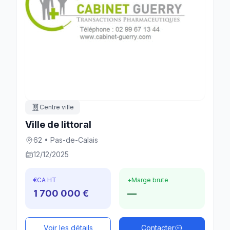
Centre ville
Ville de littoral
62 • Pas-de-Calais
12/12/2025
€
CA HT
+
Marge brute
1 700 000 €
—
Voir les détails
Contacter