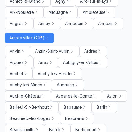
Achiet-le-Grand
Agny
Aire-sur-la-Lys
Aix-Noulette
Allouagne
Ambleteuse
Angres
Annay
Annequin
Annezin
Autres villes (205)
Anvin
Anzin-Saint-Aubin
Ardres
Arques
Arras
Aubigny-en-Artois
Auchel
Auchy-lès-Hesdin
Auchy-les-Mines
Audruicq
Auxi-le-Château
Avesnes-le-Comte
Avion
Bailleul-Sir-Berthoult
Bapaume
Barlin
Beaumetz-lès-Loges
Beaurains
Beaurainville
Berck
Bertincourt