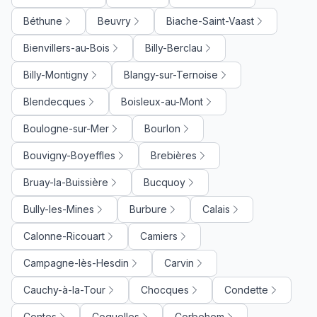
Béthune
Beuvry
Biache-Saint-Vaast
Bienvillers-au-Bois
Billy-Berclau
Billy-Montigny
Blangy-sur-Ternoise
Blendecques
Boisleux-au-Mont
Boulogne-sur-Mer
Bourlon
Bouvigny-Boyeffles
Brebières
Bruay-la-Buissière
Bucquoy
Bully-les-Mines
Burbure
Calais
Calonne-Ricouart
Camiers
Campagne-lès-Hesdin
Carvin
Cauchy-à-la-Tour
Chocques
Condette
Contes
Coquelles
Corbehem