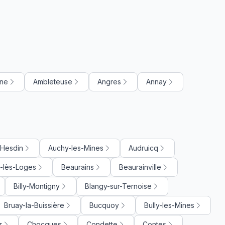
gne
Ambleteuse
Angres
Annay
-Hesdin
Auchy-les-Mines
Audruicq
-lès-Loges
Beaurains
Beaurainville
Billy-Montigny
Blangy-sur-Ternoise
Bruay-la-Buissière
Bucquoy
Bully-les-Mines
r
Chocques
Condette
Contes