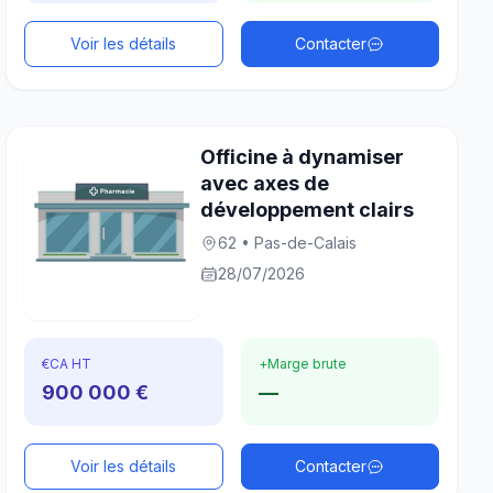
Voir les détails
Contacter
Officine à dynamiser
avec axes de
développement clairs
62 • Pas-de-Calais
28/07/2026
€
CA HT
+
Marge brute
900 000 €
—
Voir les détails
Contacter