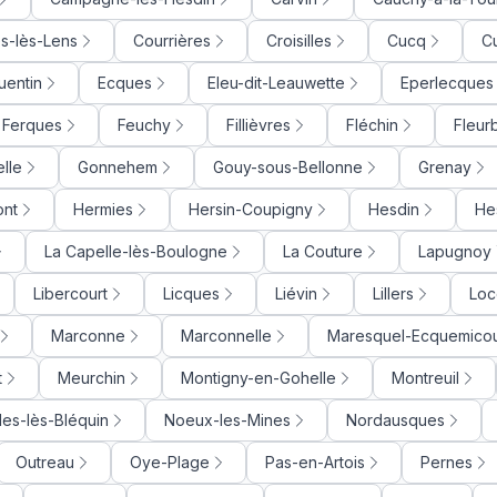
s-lès-Lens
Courrières
Croisilles
Cucq
C
uentin
Ecques
Eleu-dit-Leauwette
Eperlecques
Ferques
Feuchy
Fillièvres
Fléchin
Fleur
lle
Gonnehem
Gouy-sous-Bellonne
Grenay
ont
Hermies
Hersin-Coupigny
Hesdin
He
La Capelle-lès-Boulogne
La Couture
Lapugnoy
Libercourt
Licques
Liévin
Lillers
Loc
Marconne
Marconnelle
Maresquel-Ecquemicou
t
Meurchin
Montigny-en-Gohelle
Montreuil
lles-lès-Bléquin
Noeux-les-Mines
Nordausques
Outreau
Oye-Plage
Pas-en-Artois
Pernes