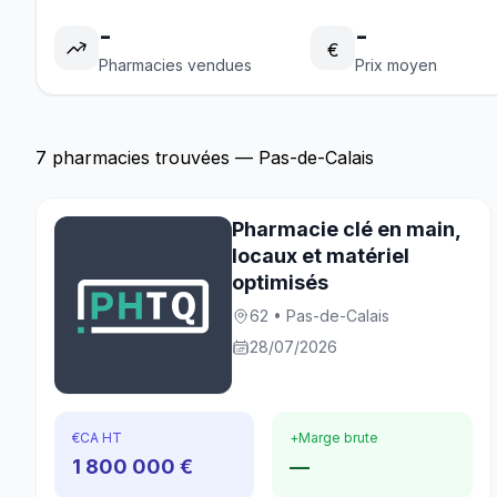
-
-
€
Pharmacies vendues
Prix moyen
7 pharmacies trouvées — Pas-de-Calais
Pharmacie clé en main,
locaux et matériel
optimisés
62 • Pas-de-Calais
28/07/2026
€
CA HT
+
Marge brute
1 800 000 €
—