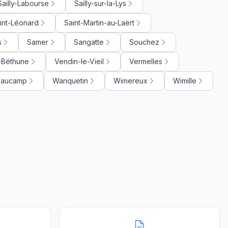
Sailly-Labourse
Sailly-sur-la-Lys
int-Léonard
Saint-Martin-au-Laërt
s
Samer
Sangatte
Souchez
-Béthune
Vendin-le-Vieil
Vermelles
Beaucamp
Wanquetin
Wimereux
Wimille