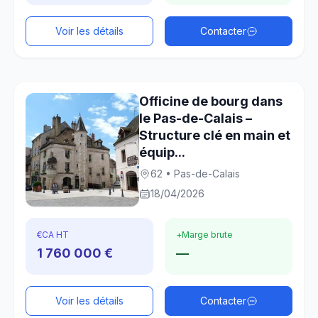
Voir les détails
Contacter
Officine de bourg dans
le Pas-de-Calais –
Structure clé en main et
équip...
62 • Pas-de-Calais
18/04/2026
€
CA HT
+
Marge brute
1 760 000 €
—
Voir les détails
Contacter