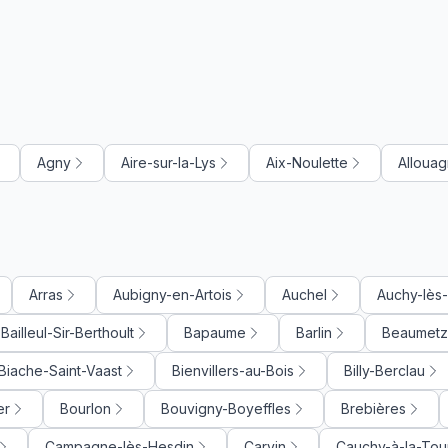
Agny
Aire-sur-la-Lys
Aix-Noulette
Alloua
Arras
Aubigny-en-Artois
Auchel
Auchy-lès
Bailleul-Sir-Berthoult
Bapaume
Barlin
Beaumetz
Biache-Saint-Vaast
Bienvillers-au-Bois
Billy-Berclau
er
Bourlon
Bouvigny-Boyeffles
Brebières
Campagne-lès-Hesdin
Carvin
Cauchy-à-la-Tou