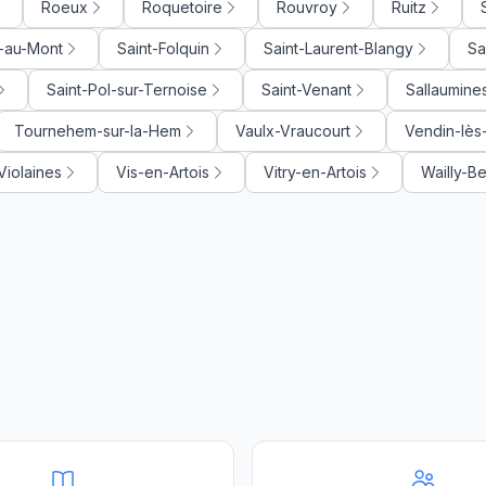
Roeux
Roquetoire
Rouvroy
Ruitz
e-au-Mont
Saint-Folquin
Saint-Laurent-Blangy
Sa
Saint-Pol-sur-Ternoise
Saint-Venant
Sallaumine
Tournehem-sur-la-Hem
Vaulx-Vraucourt
Vendin-lès
Violaines
Vis-en-Artois
Vitry-en-Artois
Wailly-