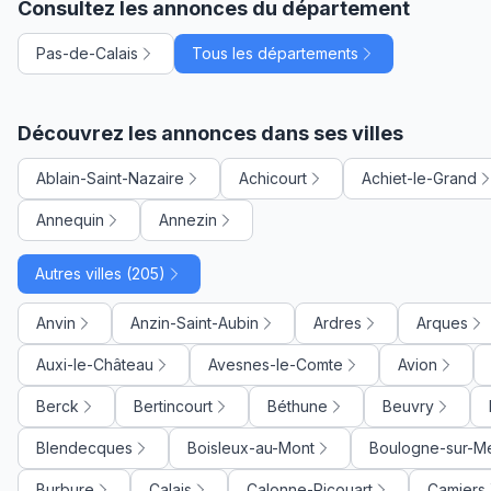
Consultez les annonces du département
Pas-de-Calais
Tous les départements
Découvrez les annonces dans ses villes
Ablain-Saint-Nazaire
Achicourt
Achiet-le-Grand
Annequin
Annezin
Autres villes (205)
Anvin
Anzin-Saint-Aubin
Ardres
Arques
Auxi-le-Château
Avesnes-le-Comte
Avion
Berck
Bertincourt
Béthune
Beuvry
Blendecques
Boisleux-au-Mont
Boulogne-sur-M
Burbure
Calais
Calonne-Ricouart
Camiers