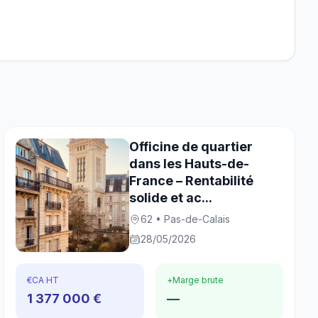
Officine de quartier
dans les Hauts-de-
France – Rentabilité
solide et ac...
62 • Pas-de-Calais
28/05/2026
€
CA HT
+
Marge brute
1 377 000 €
—