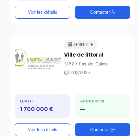
Voir les détails
Contacter
Centre ville
Ville de littoral
62 • Pas-de-Calais
12/12/2025
€
CA HT
+
Marge brute
1 700 000 €
—
Voir les détails
Contacter