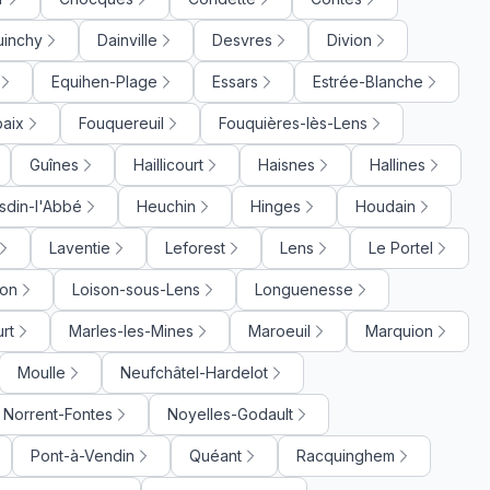
uinchy
Dainville
Desvres
Divion
Equihen-Plage
Essars
Estrée-Blanche
baix
Fouquereuil
Fouquières-lès-Lens
Guînes
Haillicourt
Haisnes
Hallines
sdin-l'Abbé
Heuchin
Hinges
Houdain
Laventie
Leforest
Lens
Le Portel
on
Loison-sous-Lens
Longuenesse
rt
Marles-les-Mines
Maroeuil
Marquion
Moulle
Neufchâtel-Hardelot
Norrent-Fontes
Noyelles-Godault
Pont-à-Vendin
Quéant
Racquinghem