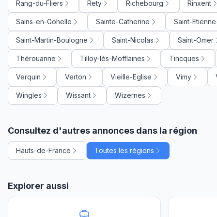
Rang-du-Fliers
Rety
Richebourg
Rinxent
Sains-en-Gohelle
Sainte-Catherine
Saint-Etienn
Saint-Martin-Boulogne
Saint-Nicolas
Saint-Omer
Thérouanne
Tilloy-lès-Mofflaines
Tincques
Verquin
Verton
Vieille-Eglise
Vimy
Wingles
Wissant
Wizernes
Consultez d'autres annonces dans la région
Hauts-de-France
Toutes les régions
Explorer aussi