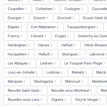
Coquelles
Corbehem
Coulogne
Courcelle
Dourges
Douvrin
Drocourt
Ecourt-Saint-Q
Etaples
Evin-Malmaison
Fauquembergues
Frencq
Frévent
Fruges
Givenchy-en-Gohe
Hardinghen
Harnes
Helfaut
Hénin-Beaum
Hucqueliers
Hulluch
Isbergues
Labourse
Les Attaques
Lestrem
Le Touquet-Paris-Plage
Loos-en-Gohelle
Lumbres
Mametz
Marck
Marquise
Mazingarbe
Méricourt
Merlimon
Neuville-Saint-Vaast
Neuville-sous-Montreuil
Nie
Noyelles-sous-Lens
Oignies
Oisy-le-Verger