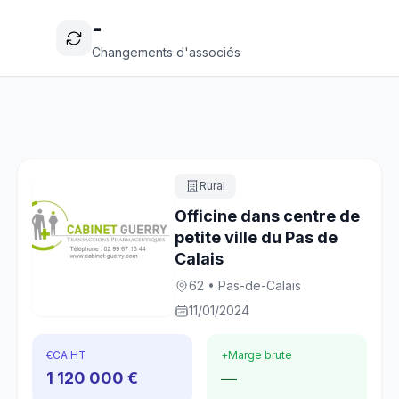
-
Changements d'associés
Rural
Officine dans centre de
petite ville du Pas de
Calais
62 • Pas-de-Calais
11/01/2024
€
CA HT
+
Marge brute
1 120 000 €
—