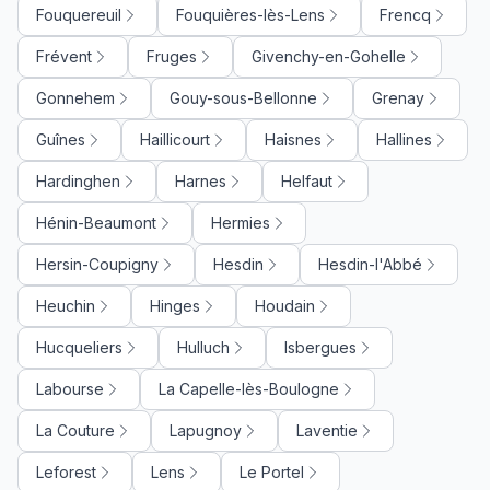
Fouquereuil
Fouquières-lès-Lens
Frencq
Frévent
Fruges
Givenchy-en-Gohelle
Gonnehem
Gouy-sous-Bellonne
Grenay
Guînes
Haillicourt
Haisnes
Hallines
Hardinghen
Harnes
Helfaut
Hénin-Beaumont
Hermies
Hersin-Coupigny
Hesdin
Hesdin-l'Abbé
Heuchin
Hinges
Houdain
Hucqueliers
Hulluch
Isbergues
Labourse
La Capelle-lès-Boulogne
La Couture
Lapugnoy
Laventie
Leforest
Lens
Le Portel