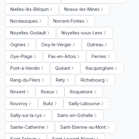
Nielles-lès-Bléquin
Noeux-les-Mines
Nordausques
Norrent-Fontes
Noyelles-Godault
Noyelles-sous-Lens
Oignies
Oisy-le-Verger
Outreau
Oye-Plage
Pas-en-Artois
Pernes
Pont-à-Vendin
Quéant
Racquinghem
Rang-du-Fliers
Rety
Richebourg
Rinxent
Roeux
Roquetoire
Rouvroy
Ruitz
Sailly-Labourse
Sailly-sur-la-Lys
Sains-en-Gohelle
Sainte-Catherine
Saint-Etienne-au-Mont
Saint-Folquin
Saint-Laurent-Blangy