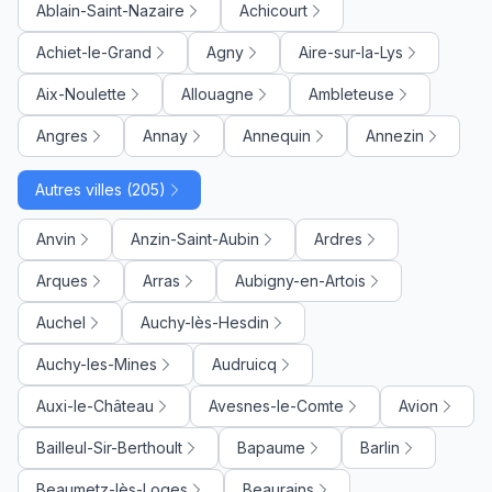
Ablain-Saint-Nazaire
Achicourt
Achiet-le-Grand
Agny
Aire-sur-la-Lys
Aix-Noulette
Allouagne
Ambleteuse
Angres
Annay
Annequin
Annezin
Autres villes (205)
Anvin
Anzin-Saint-Aubin
Ardres
Arques
Arras
Aubigny-en-Artois
Auchel
Auchy-lès-Hesdin
Auchy-les-Mines
Audruicq
Auxi-le-Château
Avesnes-le-Comte
Avion
Bailleul-Sir-Berthoult
Bapaume
Barlin
Beaumetz-lès-Loges
Beaurains