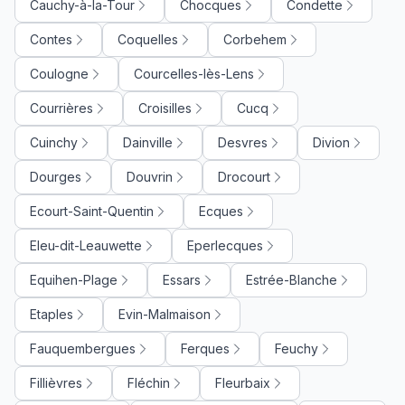
Cauchy-à-la-Tour
Chocques
Condette
Contes
Coquelles
Corbehem
Coulogne
Courcelles-lès-Lens
Courrières
Croisilles
Cucq
Cuinchy
Dainville
Desvres
Divion
Dourges
Douvrin
Drocourt
Ecourt-Saint-Quentin
Ecques
Eleu-dit-Leauwette
Eperlecques
Equihen-Plage
Essars
Estrée-Blanche
Etaples
Evin-Malmaison
Fauquembergues
Ferques
Feuchy
Fillièvres
Fléchin
Fleurbaix