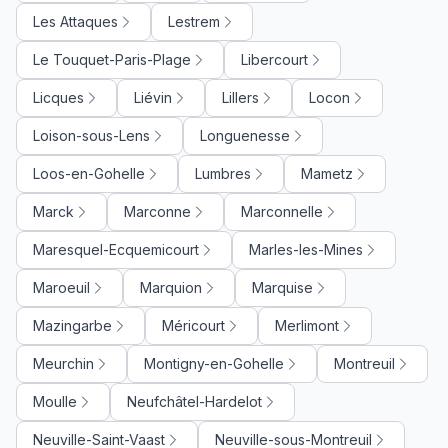
Les Attaques
Lestrem
Le Touquet-Paris-Plage
Libercourt
Licques
Liévin
Lillers
Locon
Loison-sous-Lens
Longuenesse
Loos-en-Gohelle
Lumbres
Mametz
Marck
Marconne
Marconnelle
Maresquel-Ecquemicourt
Marles-les-Mines
Maroeuil
Marquion
Marquise
Mazingarbe
Méricourt
Merlimont
Meurchin
Montigny-en-Gohelle
Montreuil
Moulle
Neufchâtel-Hardelot
Neuville-Saint-Vaast
Neuville-sous-Montreuil