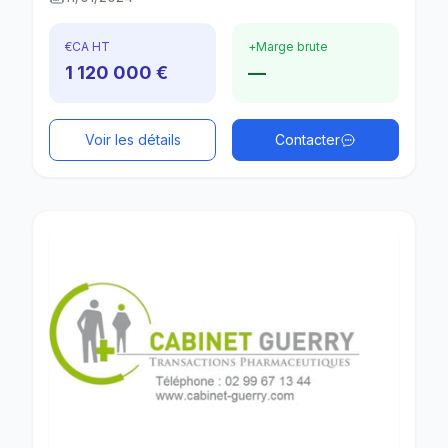
€
CA HT
+
Marge brute
1 120 000 €
—
Voir les détails
Contacter