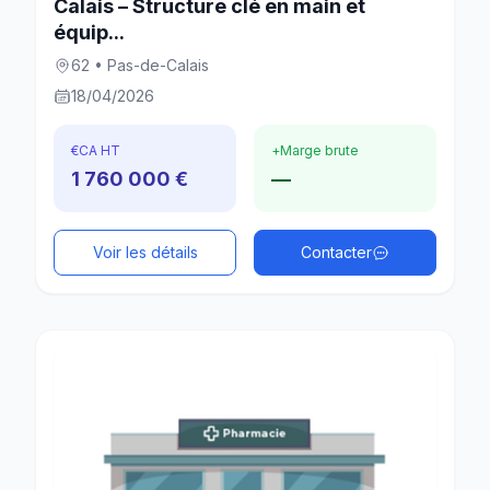
Calais – Structure clé en main et
équip...
62 • Pas-de-Calais
18/04/2026
€
CA HT
+
Marge brute
1 760 000 €
—
Voir les détails
Contacter