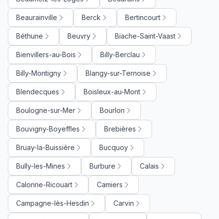
Beaurainville
Berck
Bertincourt
Béthune
Beuvry
Biache-Saint-Vaast
Bienvillers-au-Bois
Billy-Berclau
Billy-Montigny
Blangy-sur-Ternoise
Blendecques
Boisleux-au-Mont
Boulogne-sur-Mer
Bourlon
Bouvigny-Boyeffles
Brebières
Bruay-la-Buissière
Bucquoy
Bully-les-Mines
Burbure
Calais
Calonne-Ricouart
Camiers
Campagne-lès-Hesdin
Carvin