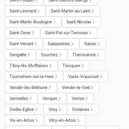
Saint-Léonard
Saint-Martin-au-Laërt
Saint-Martin-Boulogne
Saint-Nicolas
Saint-Omer
Saint-Pol-sur-Ternoise
Saint-Venant
Sallaumines
Samer
Sangatte
Souchez
Thérouanne
Tilloy-lès-Mofflaines
Tincques
Tournehem-sur-la-Hem
Vaulx-Vraucourt
Vendin-lès-Béthune
Vendin-le-Vieil
Vermelles
Verquin
Verton
Vieille-Eglise
Vimy
Violaines
Vis-en-Artois
Vitry-en-Artois