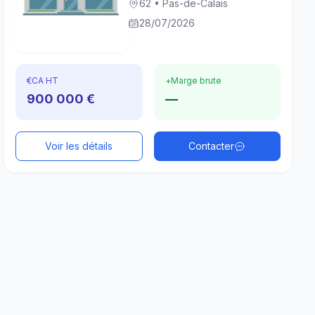
62 • Pas-de-Calais
28/07/2026
€
CA HT
+
Marge brute
900 000 €
—
Voir les détails
Contacter