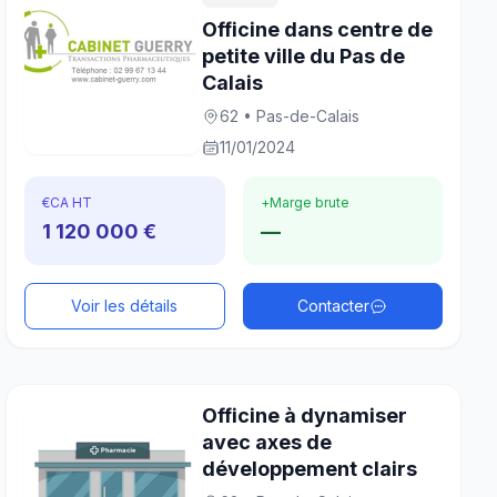
Officine dans centre de
petite ville du Pas de
Calais
62 • Pas-de-Calais
11/01/2024
€
CA HT
+
Marge brute
1 120 000 €
—
Voir les détails
Contacter
Officine à dynamiser
avec axes de
développement clairs