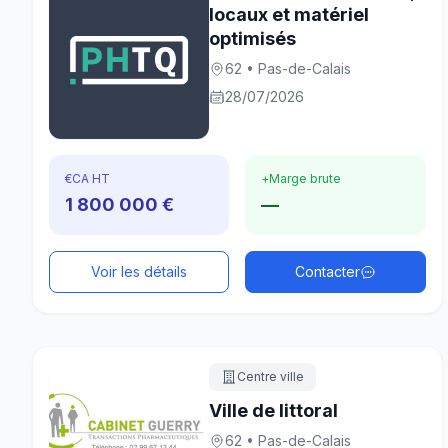
locaux et matériel
optimisés
62 • Pas-de-Calais
28/07/2026
€
CA HT
+
Marge brute
1 800 000 €
—
Voir les détails
Contacter
Centre ville
Ville de littoral
62 • Pas-de-Calais