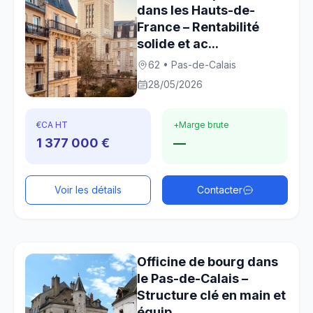
dans les Hauts-de-
France – Rentabilité
solide et ac...
62 • Pas-de-Calais
28/05/2026
€
CA HT
+
Marge brute
1 377 000 €
—
Voir les détails
Contacter
Officine de bourg dans
le Pas-de-Calais –
Structure clé en main et
équip...