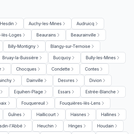
-Hesdin
Auchy-les-Mines
Audruicq
-lès-Loges
Beaurains
Beaurainville
Billy-Montigny
Blangy-sur-Ternoise
Bruay-la-Buissière
Bucquoy
Bully-les-Mines
r
Chocques
Condette
Contes
uinchy
Dainville
Desvres
Divion
Equihen-Plage
Essars
Estrée-Blanche
baix
Fouquereuil
Fouquières-lès-Lens
Guînes
Haillicourt
Haisnes
Hallines
sdin-l'Abbé
Heuchin
Hinges
Houdain