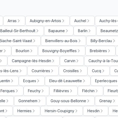
Arras
Aubigny-en-Artois
Auchel
Auchy-lès
Bailleul-Sir-Berthoult
Bapaume
Barlin
Beaumetz
Biache-Saint-Vaast
Bienvillers-au-Bois
Billy-Berclau
er
Bourlon
Bouvigny-Boyeffles
Brebières
Campagne-lès-Hesdin
Carvin
Cauchy-à-la-Tou
s-lès-Lens
Courrières
Croisilles
Cucq
C
uentin
Ecques
Eleu-dit-Leauwette
Eperlecques
Ferques
Feuchy
Fillièvres
Fléchin
Fleur
lle
Gonnehem
Gouy-sous-Bellonne
Grenay
ont
Hermies
Hersin-Coupigny
Hesdin
He