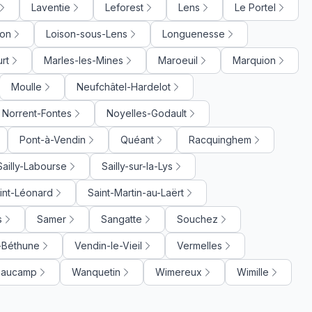
Laventie
Leforest
Lens
Le Portel
on
Loison-sous-Lens
Longuenesse
rt
Marles-les-Mines
Maroeuil
Marquion
Moulle
Neufchâtel-Hardelot
Norrent-Fontes
Noyelles-Godault
Pont-à-Vendin
Quéant
Racquinghem
Sailly-Labourse
Sailly-sur-la-Lys
int-Léonard
Saint-Martin-au-Laërt
s
Samer
Sangatte
Souchez
-Béthune
Vendin-le-Vieil
Vermelles
Beaucamp
Wanquetin
Wimereux
Wimille