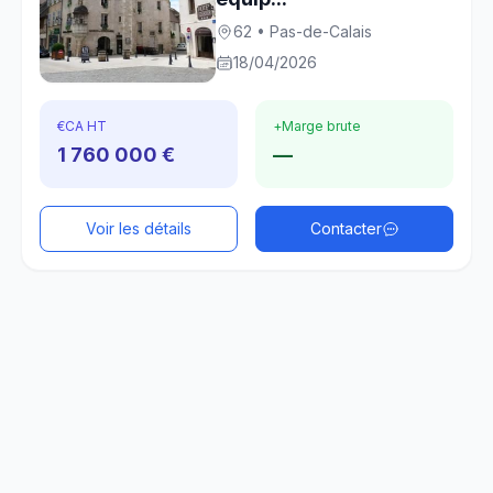
62 • Pas-de-Calais
18/04/2026
€
CA HT
+
Marge brute
1 760 000 €
—
Voir les détails
Contacter