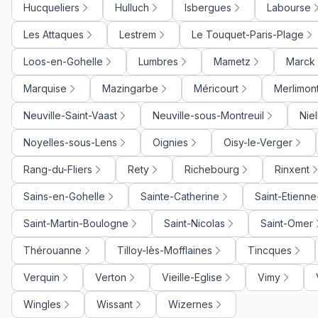
Hucqueliers
Hulluch
Isbergues
Labourse
Les Attaques
Lestrem
Le Touquet-Paris-Plage
Loos-en-Gohelle
Lumbres
Mametz
Marck
Marquise
Mazingarbe
Méricourt
Merlimon
Neuville-Saint-Vaast
Neuville-sous-Montreuil
Nie
Noyelles-sous-Lens
Oignies
Oisy-le-Verger
Rang-du-Fliers
Rety
Richebourg
Rinxent
Sains-en-Gohelle
Sainte-Catherine
Saint-Etienn
Saint-Martin-Boulogne
Saint-Nicolas
Saint-Omer
Thérouanne
Tilloy-lès-Mofflaines
Tincques
Verquin
Verton
Vieille-Eglise
Vimy
Wingles
Wissant
Wizernes