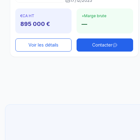
17/12/2025
€
CA HT
+
Marge brute
895 000 €
—
Voir les détails
Contacter