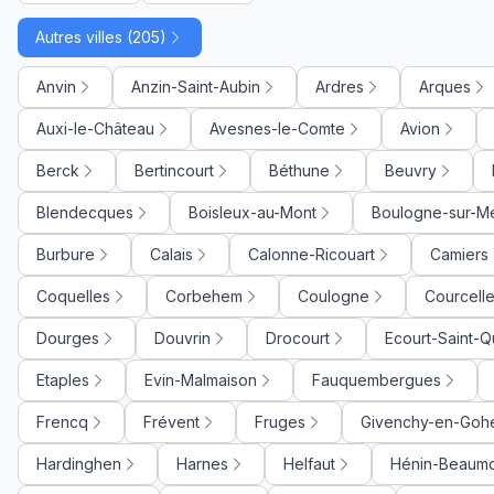
Autres villes (205)
Anvin
Anzin-Saint-Aubin
Ardres
Arques
Auxi-le-Château
Avesnes-le-Comte
Avion
Berck
Bertincourt
Béthune
Beuvry
Blendecques
Boisleux-au-Mont
Boulogne-sur-M
Burbure
Calais
Calonne-Ricouart
Camiers
Coquelles
Corbehem
Coulogne
Courcelle
Dourges
Douvrin
Drocourt
Ecourt-Saint-Q
Etaples
Evin-Malmaison
Fauquembergues
Frencq
Frévent
Fruges
Givenchy-en-Gohe
Hardinghen
Harnes
Helfaut
Hénin-Beaum