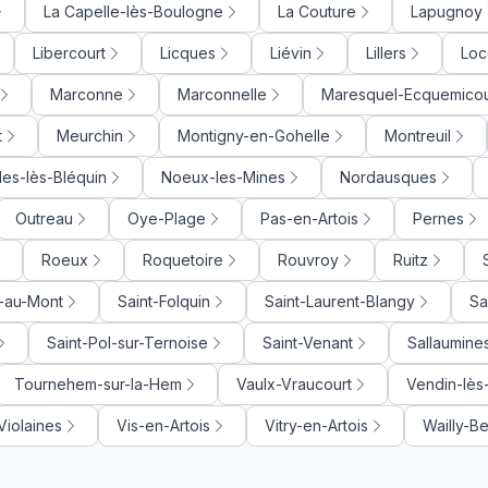
La Capelle-lès-Boulogne
La Couture
Lapugnoy
Libercourt
Licques
Liévin
Lillers
Loc
Marconne
Marconnelle
Maresquel-Ecquemicou
t
Meurchin
Montigny-en-Gohelle
Montreuil
lles-lès-Bléquin
Noeux-les-Mines
Nordausques
Outreau
Oye-Plage
Pas-en-Artois
Pernes
Roeux
Roquetoire
Rouvroy
Ruitz
e-au-Mont
Saint-Folquin
Saint-Laurent-Blangy
Sa
Saint-Pol-sur-Ternoise
Saint-Venant
Sallaumine
Tournehem-sur-la-Hem
Vaulx-Vraucourt
Vendin-lès
Violaines
Vis-en-Artois
Vitry-en-Artois
Wailly-