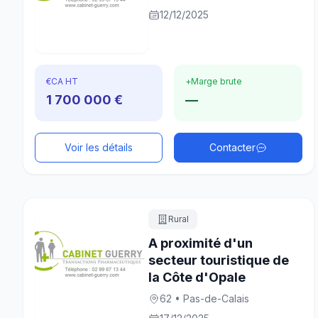
12/12/2025
€
CA HT
+
Marge brute
1 700 000 €
—
Voir les détails
Contacter
Rural
A proximité d'un
secteur touristique de
la Côte d'Opale
62 • Pas-de-Calais