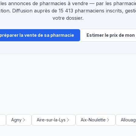
les annonces de pharmacies à vendre — par les pharmacie
tion. Diffusion auprès de 15 413 pharmaciens inscrits, gesti
votre dossier.
 préparer la vente de sa pharmacie
Estimer le prix de mon 
Agny
Aire-sur-la-Lys
Aix-Noulette
Alloua