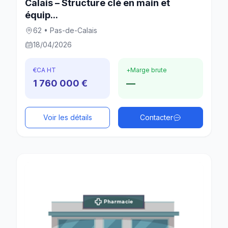
Calais – Structure clé en main et
équip...
62 • Pas-de-Calais
18/04/2026
€
CA HT
+
Marge brute
1 760 000 €
—
Voir les détails
Contacter