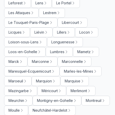
Leforest
Lens
Le Portel
Les Attaques
Lestrem
Le Touquet-Paris-Plage
Libercourt
Licques
Liévin
Lillers
Locon
Loison-sous-Lens
Longuenesse
Loos-en-Gohelle
Lumbres
Mametz
Marck
Marconne
Marconnelle
Maresquel-Ecquemicourt
Marles-les-Mines
Maroeuil
Marquion
Marquise
Mazingarbe
Méricourt
Merlimont
Meurchin
Montigny-en-Gohelle
Montreuil
Moulle
Neufchâtel-Hardelot