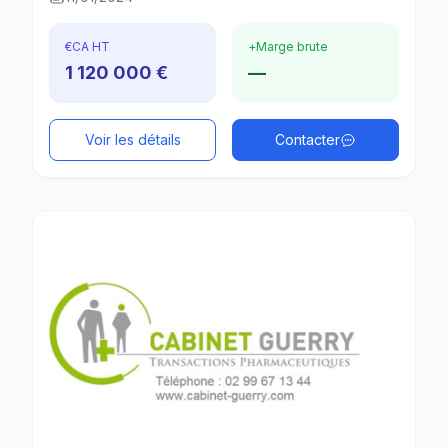
€
CA HT
+
Marge brute
1 120 000 €
—
Voir les détails
Contacter