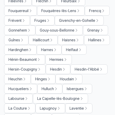
Fillièvres
Fléchin
Fleurbaix
Fouquereuil
Fouquières-lès-Lens
Frencq
Frévent
Fruges
Givenchy-en-Gohelle
Gonnehem
Gouy-sous-Bellonne
Grenay
Guînes
Haillicourt
Haisnes
Hallines
Hardinghen
Harnes
Helfaut
Hénin-Beaumont
Hermies
Hersin-Coupigny
Hesdin
Hesdin-l'Abbé
Heuchin
Hinges
Houdain
Hucqueliers
Hulluch
Isbergues
Labourse
La Capelle-lès-Boulogne
La Couture
Lapugnoy
Laventie