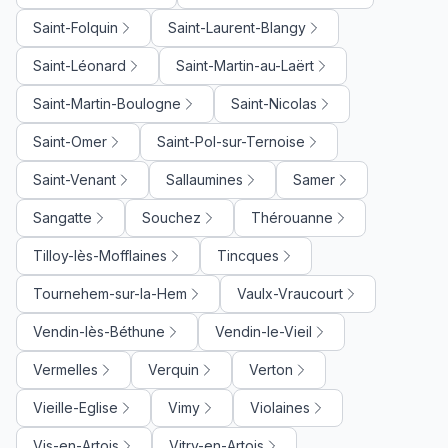
Saint-Folquin
Saint-Laurent-Blangy
Saint-Léonard
Saint-Martin-au-Laërt
Saint-Martin-Boulogne
Saint-Nicolas
Saint-Omer
Saint-Pol-sur-Ternoise
Saint-Venant
Sallaumines
Samer
Sangatte
Souchez
Thérouanne
Tilloy-lès-Mofflaines
Tincques
Tournehem-sur-la-Hem
Vaulx-Vraucourt
Vendin-lès-Béthune
Vendin-le-Vieil
Vermelles
Verquin
Verton
Vieille-Eglise
Vimy
Violaines
Vis-en-Artois
Vitry-en-Artois