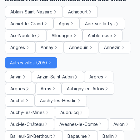
Ablain-Saint-Nazaire
Achicourt
Achiet-le-Grand
Agny
Aire-sur-la-Lys
Aix-Noulette
Allouagne
Ambleteuse
Angres
Annay
Annequin
Annezin
Autres villes (205)
Anvin
Anzin-Saint-Aubin
Ardres
Arques
Arras
Aubigny-en-Artois
Auchel
Auchy-lès-Hesdin
Auchy-les-Mines
Audruicq
Auxi-le-Château
Avesnes-le-Comte
Avion
Bailleul-Sir-Berthoult
Bapaume
Barlin