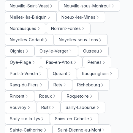
Neuville-Saint-Vaast
Neuville-sous-Montreuil
Nielles-lès-Bléquin
Noeux-les-Mines
Nordausques
Norrent-Fontes
Noyelles-Godault
Noyelles-sous-Lens
Oignies
Oisy-le-Verger
Outreau
Oye-Plage
Pas-en-Artois
Pernes
Pont-à-Vendin
Quéant
Racquinghem
Rang-du-Fliers
Rety
Richebourg
Rinxent
Roeux
Roquetoire
Rouvroy
Ruitz
Sailly-Labourse
Sailly-sur-la-Lys
Sains-en-Gohelle
Sainte-Catherine
Saint-Etienne-au-Mont