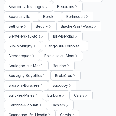
Beaumetz-lès-Loges
Beaurains
Beaurainville
Berck
Bertincourt
Béthune
Beuvry
Biache-Saint-Vaast
Bienvillers-au-Bois
Billy-Berclau
Billy-Montigny
Blangy-sur-Ternoise
Blendecques
Boisleux-au-Mont
Boulogne-sur-Mer
Bourlon
Bouvigny-Boyeffles
Brebières
Bruay-la-Buissière
Bucquoy
Bully-les-Mines
Burbure
Calais
Calonne-Ricouart
Camiers
Campagne-lès-Hesdin
Carvin