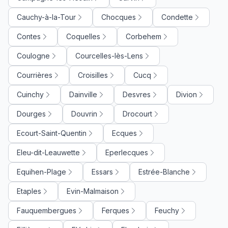
Cauchy-à-la-Tour
Chocques
Condette
Contes
Coquelles
Corbehem
Coulogne
Courcelles-lès-Lens
Courrières
Croisilles
Cucq
Cuinchy
Dainville
Desvres
Divion
Dourges
Douvrin
Drocourt
Ecourt-Saint-Quentin
Ecques
Eleu-dit-Leauwette
Eperlecques
Equihen-Plage
Essars
Estrée-Blanche
Etaples
Evin-Malmaison
Fauquembergues
Ferques
Feuchy