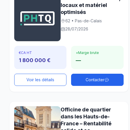
locaux et matériel
optimisés
62 • Pas-de-Calais
28/07/2026
€
CA HT
+
Marge brute
1 800 000 €
—
Voir les détails
Contacter
Officine de quartier
dans les Hauts-de-
France – Rentabilité