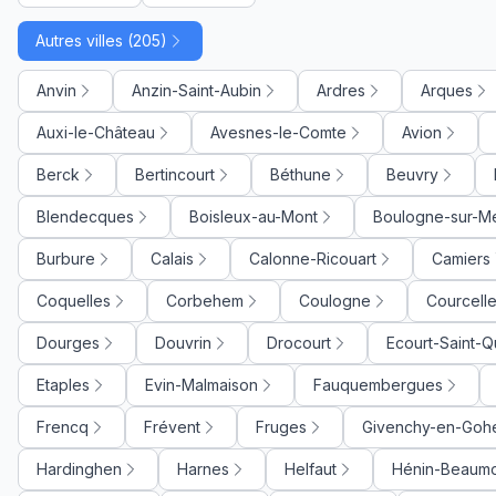
Autres villes (205)
Anvin
Anzin-Saint-Aubin
Ardres
Arques
Auxi-le-Château
Avesnes-le-Comte
Avion
Berck
Bertincourt
Béthune
Beuvry
Blendecques
Boisleux-au-Mont
Boulogne-sur-M
Burbure
Calais
Calonne-Ricouart
Camiers
Coquelles
Corbehem
Coulogne
Courcelle
Dourges
Douvrin
Drocourt
Ecourt-Saint-Q
Etaples
Evin-Malmaison
Fauquembergues
Frencq
Frévent
Fruges
Givenchy-en-Gohe
Hardinghen
Harnes
Helfaut
Hénin-Beaum