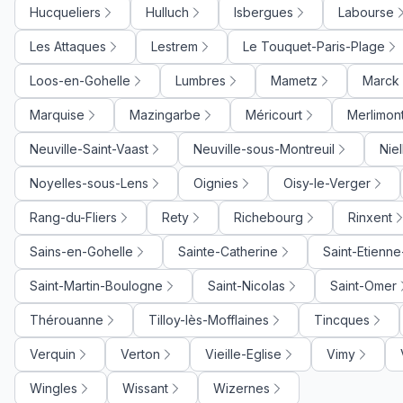
Hucqueliers
Hulluch
Isbergues
Labourse
Les Attaques
Lestrem
Le Touquet-Paris-Plage
Loos-en-Gohelle
Lumbres
Mametz
Marck
Marquise
Mazingarbe
Méricourt
Merlimon
Neuville-Saint-Vaast
Neuville-sous-Montreuil
Nie
Noyelles-sous-Lens
Oignies
Oisy-le-Verger
Rang-du-Fliers
Rety
Richebourg
Rinxent
Sains-en-Gohelle
Sainte-Catherine
Saint-Etienn
Saint-Martin-Boulogne
Saint-Nicolas
Saint-Omer
Thérouanne
Tilloy-lès-Mofflaines
Tincques
Verquin
Verton
Vieille-Eglise
Vimy
Wingles
Wissant
Wizernes