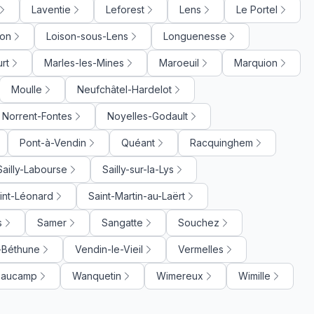
Laventie
Leforest
Lens
Le Portel
on
Loison-sous-Lens
Longuenesse
rt
Marles-les-Mines
Maroeuil
Marquion
Moulle
Neufchâtel-Hardelot
Norrent-Fontes
Noyelles-Godault
Pont-à-Vendin
Quéant
Racquinghem
Sailly-Labourse
Sailly-sur-la-Lys
int-Léonard
Saint-Martin-au-Laërt
s
Samer
Sangatte
Souchez
-Béthune
Vendin-le-Vieil
Vermelles
Beaucamp
Wanquetin
Wimereux
Wimille