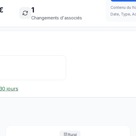
Contenu du fic
€
1
Date, Type, Ac
Changements d'associés
30 jours
Rural