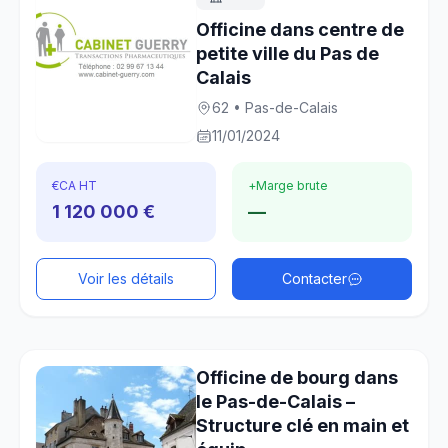
Officine dans centre de
petite ville du Pas de
Calais
62 • Pas-de-Calais
11/01/2024
€
CA HT
+
Marge brute
1 120 000 €
—
Voir les détails
Contacter
Officine de bourg dans
le Pas-de-Calais –
Structure clé en main et