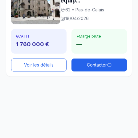
équip...
62 • Pas-de-Calais
18/04/2026
€
CA HT
+
Marge brute
1 760 000 €
—
Voir les détails
Contacter