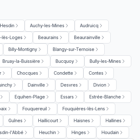
-Hesdin
Auchy-les-Mines
Audruicq
-lès-Loges
Beaurains
Beaurainville
Billy-Montigny
Blangy-sur-Ternoise
Bruay-la-Buissière
Bucquoy
Bully-les-Mines
r
Chocques
Condette
Contes
uinchy
Dainville
Desvres
Divion
Equihen-Plage
Essars
Estrée-Blanche
baix
Fouquereuil
Fouquières-lès-Lens
Guînes
Haillicourt
Haisnes
Hallines
sdin-l'Abbé
Heuchin
Hinges
Houdain