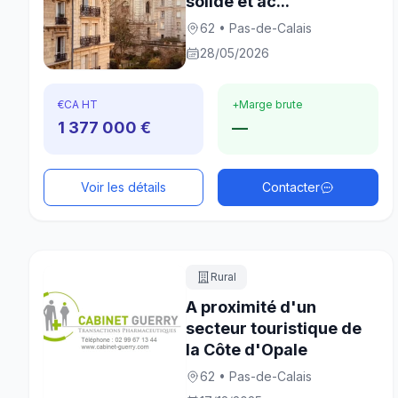
solide et ac...
62 • Pas-de-Calais
28/05/2026
€
CA HT
+
Marge brute
1 377 000 €
—
Voir les détails
Contacter
Rural
A proximité d'un
secteur touristique de
la Côte d'Opale
62 • Pas-de-Calais