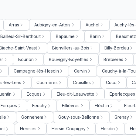
Arras
Aubigny-en-Artois
Auchel
Auchy-lès
Bailleul-Sir-Berthoult
Bapaume
Barlin
Beaumetz
Biache-Saint-Vaast
Bienvillers-au-Bois
Billy-Berclau
er
Bourlon
Bouvigny-Boyeffles
Brebières
Campagne-lès-Hesdin
Carvin
Cauchy-à-la-Tou
s-lès-Lens
Courrières
Croisilles
Cucq
C
uentin
Ecques
Eleu-dit-Leauwette
Eperlecques
Ferques
Feuchy
Fillièvres
Fléchin
Fleur
lle
Gonnehem
Gouy-sous-Bellonne
Grenay
ont
Hermies
Hersin-Coupigny
Hesdin
He