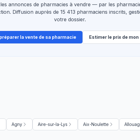
les annonces de pharmacies à vendre — par les pharmacie
tion. Diffusion auprès de 15 413 pharmaciens inscrits, gesti
votre dossier.
 préparer la vente de sa pharmacie
Estimer le prix de mon 
Agny
Aire-sur-la-Lys
Aix-Noulette
Alloua