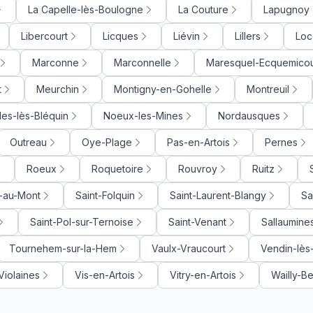
La Capelle-lès-Boulogne
La Couture
Lapugnoy
Libercourt
Licques
Liévin
Lillers
Loc
Marconne
Marconnelle
Maresquel-Ecquemicou
t
Meurchin
Montigny-en-Gohelle
Montreuil
lles-lès-Bléquin
Noeux-les-Mines
Nordausques
Outreau
Oye-Plage
Pas-en-Artois
Pernes
Roeux
Roquetoire
Rouvroy
Ruitz
e-au-Mont
Saint-Folquin
Saint-Laurent-Blangy
Sa
Saint-Pol-sur-Ternoise
Saint-Venant
Sallaumine
Tournehem-sur-la-Hem
Vaulx-Vraucourt
Vendin-lès
Violaines
Vis-en-Artois
Vitry-en-Artois
Wailly-