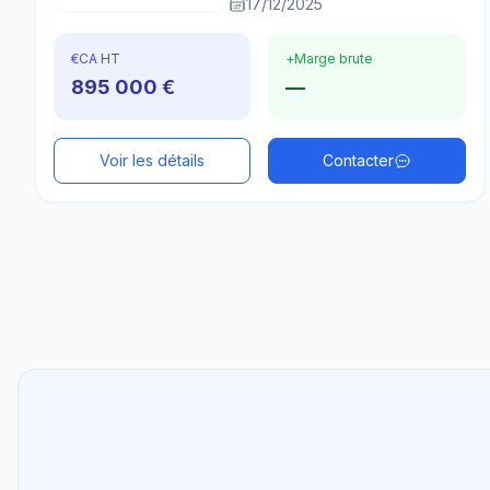
17/12/2025
€
CA HT
+
Marge brute
895 000 €
—
Voir les détails
Contacter