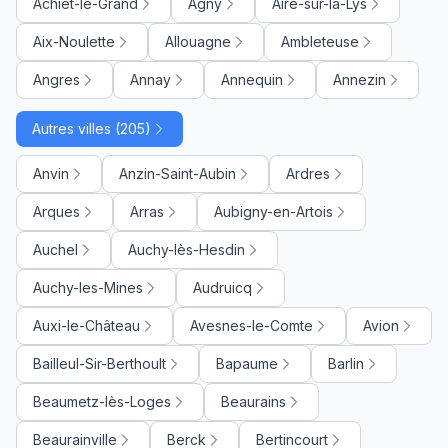
Achiet-le-Grand
Agny
Aire-sur-la-Lys
Aix-Noulette
Allouagne
Ambleteuse
Angres
Annay
Annequin
Annezin
Autres villes (205)
Anvin
Anzin-Saint-Aubin
Ardres
Arques
Arras
Aubigny-en-Artois
Auchel
Auchy-lès-Hesdin
Auchy-les-Mines
Audruicq
Auxi-le-Château
Avesnes-le-Comte
Avion
Bailleul-Sir-Berthoult
Bapaume
Barlin
Beaumetz-lès-Loges
Beaurains
Beaurainville
Berck
Bertincourt