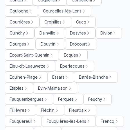
Coulogne
Courcelles-lès-Lens
Courrières
Croisilles
Cucq
Cuinchy
Dainville
Desvres
Divion
Dourges
Douvrin
Drocourt
Ecourt-Saint-Quentin
Ecques
Eleu-dit-Leauwette
Eperlecques
Equihen-Plage
Essars
Estrée-Blanche
Etaples
Evin-Malmaison
Fauquembergues
Ferques
Feuchy
Fillièvres
Fléchin
Fleurbaix
Fouquereuil
Fouquières-lès-Lens
Frencq