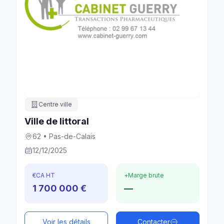
Centre ville
Ville de littoral
62 • Pas-de-Calais
12/12/2025
€
CA HT
+
Marge brute
1 700 000 €
—
Voir les détails
Contacter