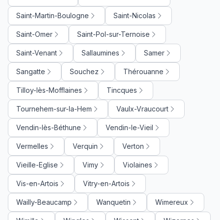
Saint-Martin-Boulogne
Saint-Nicolas
Saint-Omer
Saint-Pol-sur-Ternoise
Saint-Venant
Sallaumines
Samer
Sangatte
Souchez
Thérouanne
Tilloy-lès-Mofflaines
Tincques
Tournehem-sur-la-Hem
Vaulx-Vraucourt
Vendin-lès-Béthune
Vendin-le-Vieil
Vermelles
Verquin
Verton
Vieille-Eglise
Vimy
Violaines
Vis-en-Artois
Vitry-en-Artois
Wailly-Beaucamp
Wanquetin
Wimereux