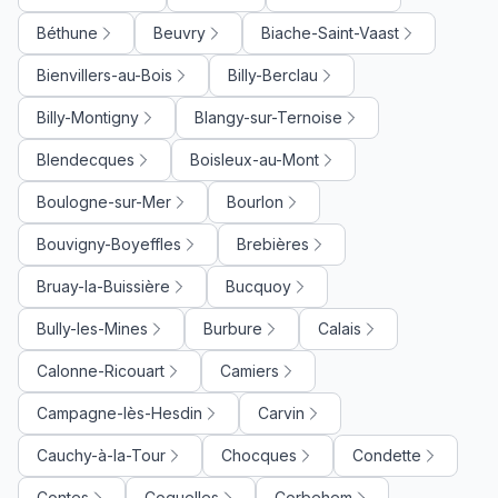
Béthune
Beuvry
Biache-Saint-Vaast
Bienvillers-au-Bois
Billy-Berclau
Billy-Montigny
Blangy-sur-Ternoise
Blendecques
Boisleux-au-Mont
Boulogne-sur-Mer
Bourlon
Bouvigny-Boyeffles
Brebières
Bruay-la-Buissière
Bucquoy
Bully-les-Mines
Burbure
Calais
Calonne-Ricouart
Camiers
Campagne-lès-Hesdin
Carvin
Cauchy-à-la-Tour
Chocques
Condette
Contes
Coquelles
Corbehem