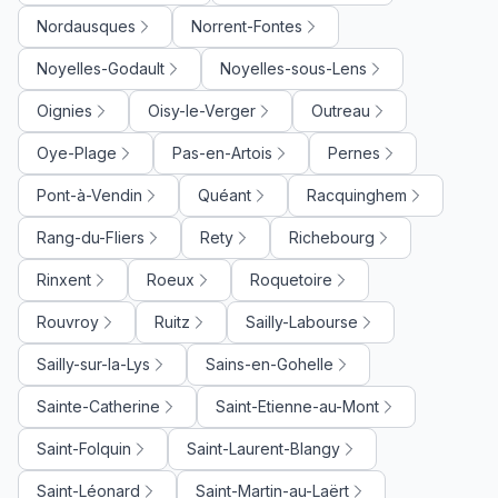
Nordausques
Norrent-Fontes
Noyelles-Godault
Noyelles-sous-Lens
Oignies
Oisy-le-Verger
Outreau
Oye-Plage
Pas-en-Artois
Pernes
Pont-à-Vendin
Quéant
Racquinghem
Rang-du-Fliers
Rety
Richebourg
Rinxent
Roeux
Roquetoire
Rouvroy
Ruitz
Sailly-Labourse
Sailly-sur-la-Lys
Sains-en-Gohelle
Sainte-Catherine
Saint-Etienne-au-Mont
Saint-Folquin
Saint-Laurent-Blangy
Saint-Léonard
Saint-Martin-au-Laërt