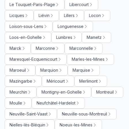
Le Touquet-Paris-Plage
Libercourt
Licques
Liévin
Lillers
Locon
Loison-sous-Lens
Longuenesse
Loos-en-Gohelle
Lumbres
Mametz
Marck
Marconne
Marconnelle
Maresquel-Ecquemicourt
Marles-les-Mines
Maroeuil
Marquion
Marquise
Mazingarbe
Méricourt
Merlimont
Meurchin
Montigny-en-Gohelle
Montreuil
Moulle
Neufchâtel-Hardelot
Neuville-Saint-Vaast
Neuville-sous-Montreuil
Nielles-lès-Bléquin
Noeux-les-Mines