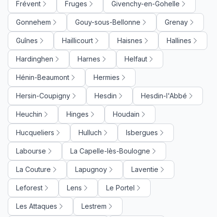
Frévent
Fruges
Givenchy-en-Gohelle
Gonnehem
Gouy-sous-Bellonne
Grenay
Guînes
Haillicourt
Haisnes
Hallines
Hardinghen
Harnes
Helfaut
Hénin-Beaumont
Hermies
Hersin-Coupigny
Hesdin
Hesdin-l'Abbé
Heuchin
Hinges
Houdain
Hucqueliers
Hulluch
Isbergues
Labourse
La Capelle-lès-Boulogne
La Couture
Lapugnoy
Laventie
Leforest
Lens
Le Portel
Les Attaques
Lestrem