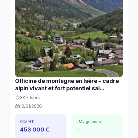
Officine de montagne en Isère – cadre
alpin vivant et fort potentiel sai...
38 • Isère
12/01/2026
€
CA HT
+
Marge brute
453 000 €
—