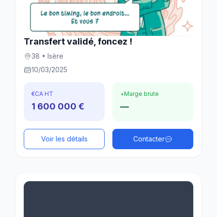
Transfert validé, foncez !
38 • Isère
10/03/2025
€
CA HT
+
Marge brute
1 600 000 €
—
Voir les détails
Contacter