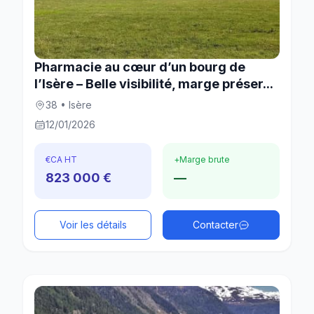
Pharmacie au cœur d’un bourg de
l’Isère – Belle visibilité, marge préser...
38 • Isère
12/01/2026
€
CA HT
+
Marge brute
823 000 €
—
Voir les détails
Contacter