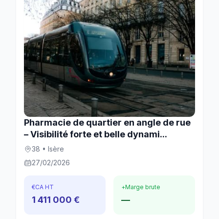
Pharmacie de quartier en angle de rue
– Visibilité forte et belle dynami...
38 • Isère
27/02/2026
€
CA HT
+
Marge brute
1 411 000 €
—