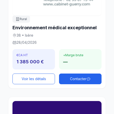
Rural
Environnement médical exceptionnel
38 • Isère
28/04/2026
€
CA HT
+
Marge brute
1 385 000 €
—
Voir les détails
Contacter