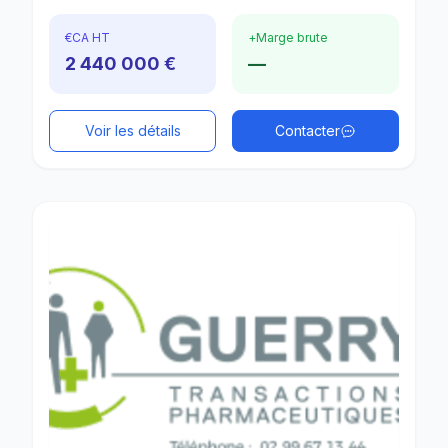
€
CA HT
+
Marge brute
2 440 000 €
—
Voir les détails
Contacter