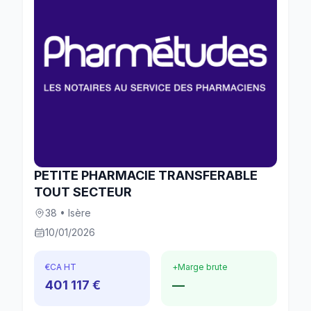
PETITE PHARMACIE TRANSFERABLE
TOUT SECTEUR
38 • Isère
10/01/2026
€
CA HT
+
Marge brute
401 117 €
—