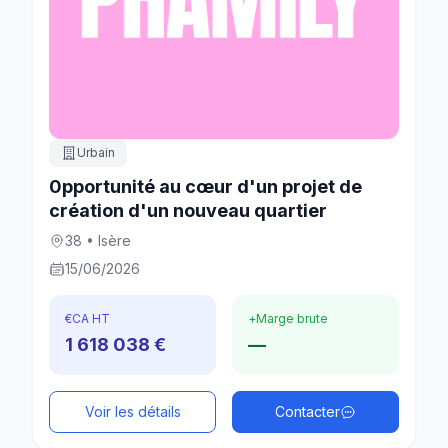
Urbain
0pportunité au cœur d'un projet de
création d'un nouveau quartier
38 • Isère
15/06/2026
€
CA HT
+
Marge brute
1 618 038 €
—
Voir les détails
Contacter