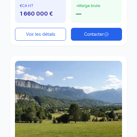
€
CA HT
+
Marge brute
1 660 000 €
—
Voir les détails
Contacter