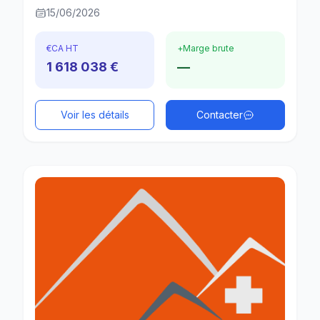
15/06/2026
€
CA HT
+
Marge brute
1 618 038 €
—
Voir les détails
Contacter