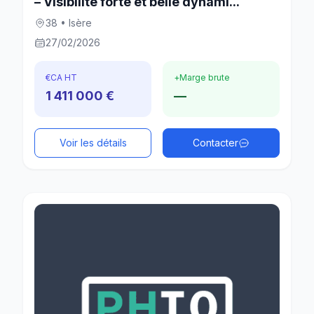
– Visibilité forte et belle dynami...
38 • Isère
27/02/2026
€
CA HT
+
Marge brute
1 411 000 €
—
Voir les détails
Contacter