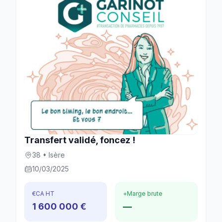
Transfert validé, foncez !
38 • Isère
10/03/2025
€
CA HT
+
Marge brute
1 600 000 €
—