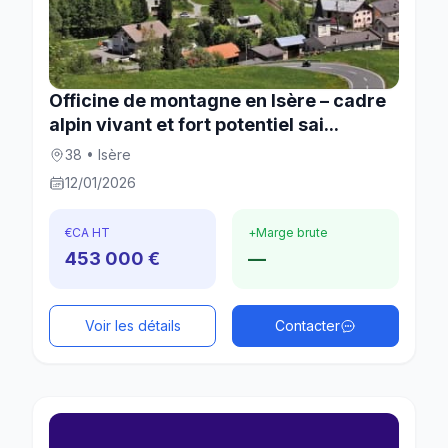
Officine de montagne en Isère – cadre
alpin vivant et fort potentiel sai...
38 • Isère
12/01/2026
€
CA HT
+
Marge brute
453 000 €
—
Voir les détails
Contacter