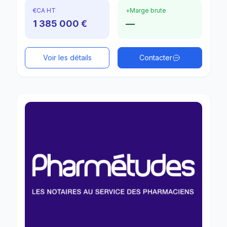
€
CA HT
+
Marge brute
1 385 000 €
—
Voir les détails
Contacter