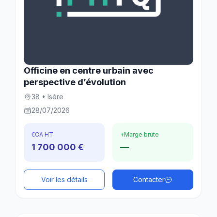
Officine en centre urbain avec
perspective d’évolution
38 • Isère
28/07/2026
€
CA HT
+
Marge brute
1 700 000 €
—
Voir les détails
Contacter