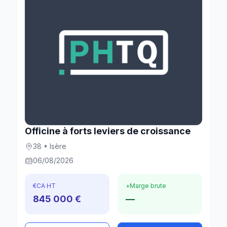
Officine à forts leviers de croissance
38 • Isère
06/08/2026
€
CA HT
+
Marge brute
845 000 €
—