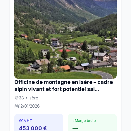
Officine de montagne en Isère – cadre
alpin vivant et fort potentiel sai...
38 • Isère
12/01/2026
€
CA HT
+
Marge brute
453 000 €
—