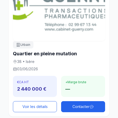
Urbain
Quartier en pleine mutation
38 • Isère
03/06/2026
€
CA HT
+
Marge brute
2 440 000 €
—
Voir les détails
Contacter