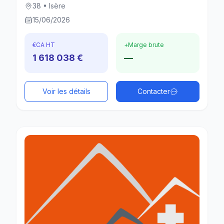
38 • Isère
15/06/2026
€
CA HT
+
Marge brute
1 618 038 €
—
Voir les détails
Contacter