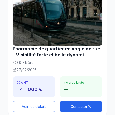
Pharmacie de quartier en angle de rue
– Visibilité forte et belle dynami...
38 • Isère
27/02/2026
€
CA HT
+
Marge brute
1 411 000 €
—
Voir les détails
Contacter