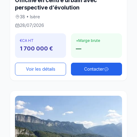
Officine en centre urbain avec
perspective d’évolution
38 • Isère
28/07/2026
€
CA HT
+
Marge brute
1 700 000 €
—
Voir les détails
Contacter