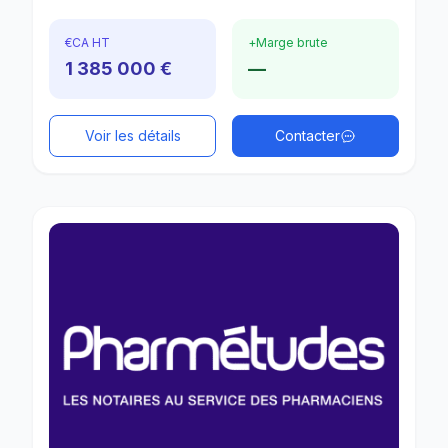
€
CA HT
+
Marge brute
1 385 000 €
—
Voir les détails
Contacter