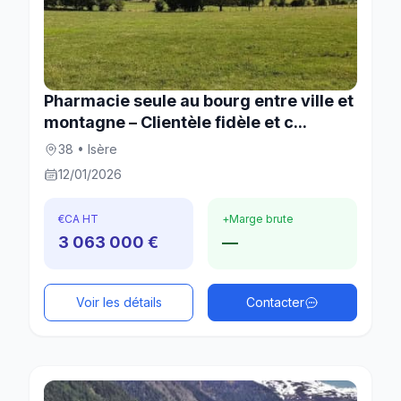
Pharmacie seule au bourg entre ville et
montagne – Clientèle fidèle et c...
38 • Isère
12/01/2026
€
CA HT
+
Marge brute
3 063 000 €
—
Voir les détails
Contacter