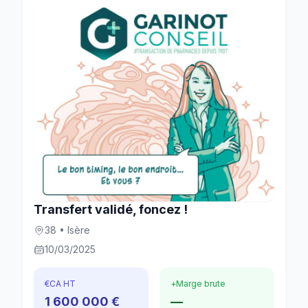
Transfert validé, foncez !
38 • Isère
10/03/2025
€
CA HT
+
Marge brute
1 600 000 €
—