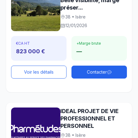
Belle visibilité, marge
préser...
38 • Isère
12/01/2026
€
CA HT
+
Marge brute
823 000 €
—
Voir les détails
Contacter
IDEAL PROJET DE VIE
PROFESSIONNEL ET
PERSONNEL
38 • Isère