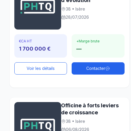
d’évolution
38 • Isère
28/07/2026
€
CA HT
+
Marge brute
1 700 000 €
—
Voir les détails
Contacter
Officine à forts leviers
de croissance
38 • Isère
06/08/2026