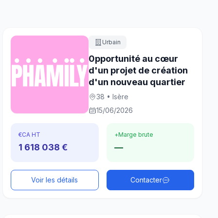
Urbain
0pportunité au cœur
d'un projet de création
d'un nouveau quartier
38 • Isère
15/06/2026
€
CA HT
+
Marge brute
1 618 038 €
—
Voir les détails
Contacter