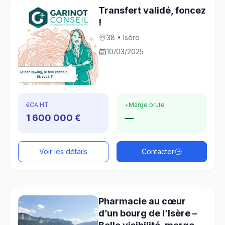
Transfert validé, foncez
!
38 • Isère
10/03/2025
€
CA HT
+
Marge brute
1 600 000 €
—
Voir les détails
Contacter
Pharmacie au cœur
d’un bourg de l’Isère –