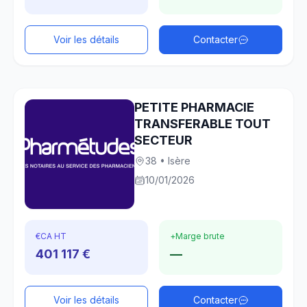
Voir les détails
Contacter
PETITE PHARMACIE
TRANSFERABLE TOUT
SECTEUR
38 • Isère
10/01/2026
€
CA HT
+
Marge brute
401 117 €
—
Voir les détails
Contacter