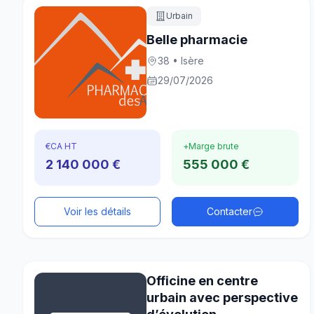
Urbain
Belle pharmacie
38 • Isère
29/07/2026
€
CA HT
+
Marge brute
2 140 000 €
555 000 €
Voir les détails
Contacter
Officine en centre
urbain avec perspective