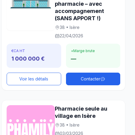
pharmacie – avec
accompagnement
(SANS APPORT !)
38 • Isère
22/04/2026
€
CA HT
+
Marge brute
1 000 000 €
—
Voir les détails
Contacter
Pharmacie seule au
village en Isère
38 • Isère
03/03/2026