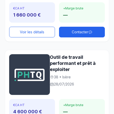
€
CA HT
+
Marge brute
1 660 000 €
—
Voir les détails
Contacter
Outil de travail
performant et prêt à
exploiter
38 • Isère
28/07/2026
€
CA HT
+
Marge brute
4 600 000 €
—