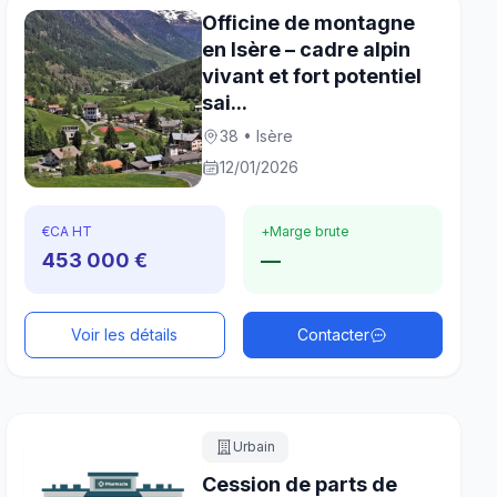
Officine de montagne
en Isère – cadre alpin
vivant et fort potentiel
sai...
38 • Isère
12/01/2026
€
CA HT
+
Marge brute
453 000 €
—
Voir les détails
Contacter
Urbain
Cession de parts de