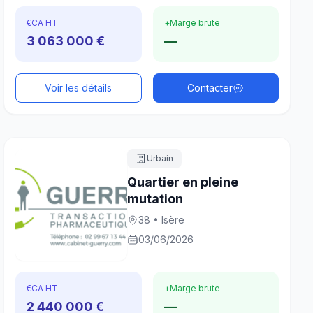
€
CA HT
+
Marge brute
3 063 000 €
—
Voir les détails
Contacter
Urbain
Quartier en pleine
mutation
38 • Isère
03/06/2026
€
CA HT
+
Marge brute
2 440 000 €
—