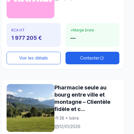
€
CA HT
+
Marge brute
1 977 205 €
—
Voir les détails
Contacter
Pharmacie seule au
bourg entre ville et
montagne – Clientèle
fidèle et c...
38 • Isère
12/01/2026