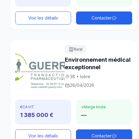
Voir les détails
Contacter
Rural
Environnement médical
exceptionnel
38 • Isère
28/04/2026
€
CA HT
+
Marge brute
1 385 000 €
—
Voir les détails
Contacter