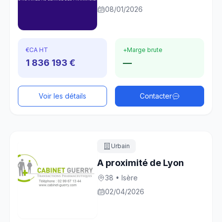
08/01/2026
€
CA HT
+
Marge brute
1 836 193 €
—
Voir les détails
Contacter
Urbain
A proximité de Lyon
38 • Isère
02/04/2026