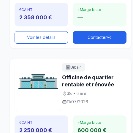
€
CA HT
+
Marge brute
2 358 000 €
—
Voir les détails
Contacter
Urbain
Officine de quartier
rentable et rénovée
38 • Isère
11/07/2026
€
CA HT
+
Marge brute
2 250 000 €
600 000 €