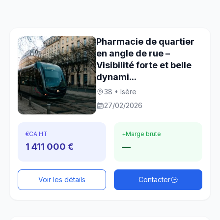
Pharmacie de quartier
en angle de rue –
Visibilité forte et belle
dynami...
38 • Isère
27/02/2026
€
CA HT
+
Marge brute
1 411 000 €
—
Voir les détails
Contacter