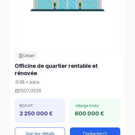
Urbain
Officine de quartier rentable et
rénovée
38 • Isère
11/07/2026
€
CA HT
+
Marge brute
2 250 000 €
600 000 €
Voir les détails
Contacter