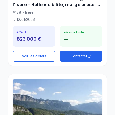
l’Isère – Belle visibilité, marge préser...
38 • Isère
12/01/2026
€
CA HT
+
Marge brute
823 000 €
—
Voir les détails
Contacter