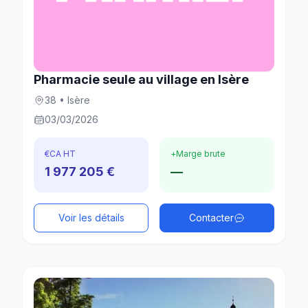
Pharmacie seule au village en Isère
38 • Isère
03/03/2026
€
CA HT
+
Marge brute
1 977 205 €
—
Voir les détails
Contacter