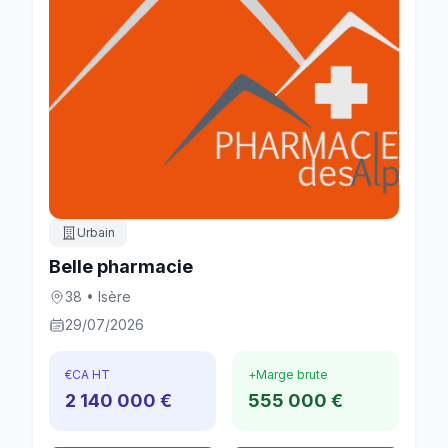
Urbain
Belle pharmacie
38 • Isère
29/07/2026
€
CA HT
+
Marge brute
2 140 000 €
555 000 €