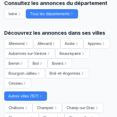
Consultez les annonces du département
Isère
Tous les départements
Découvrez les annonces dans ses villes
Allemond
Allevard
Aoste
Apprieu
Auberives-sur-Varèze
Beaurepaire
Bernin
Biol
Biviers
Bourgoin-Jallieu
Brié-et-Angonnes
Cessieu
Autres villes (157)
Châbons
Champier
Champ-sur-Drac