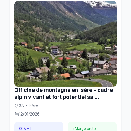
Officine de montagne en Isère – cadre
alpin vivant et fort potentiel sai...
38 • Isère
12/01/2026
€
CA HT
+
Marge brute