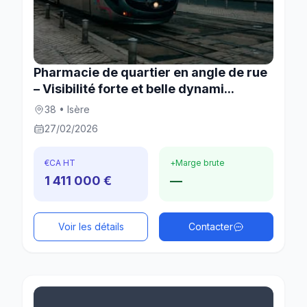
Pharmacie de quartier en angle de rue
– Visibilité forte et belle dynami...
38 • Isère
27/02/2026
€
CA HT
+
Marge brute
1 411 000 €
—
Voir les détails
Contacter