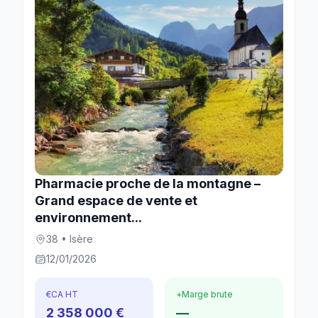
Pharmacie proche de la montagne –
Grand espace de vente et
environnement...
38 • Isère
12/01/2026
€
CA HT
+
Marge brute
2 358 000 €
—