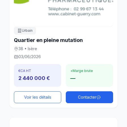
Urbain
Quartier en pleine mutation
38 • Isère
03/06/2026
€
CA HT
+
Marge brute
2 440 000 €
—
Voir les détails
Contacter