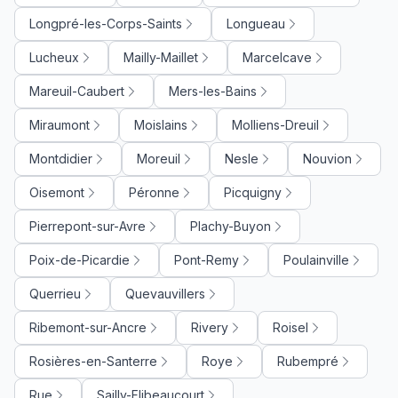
Longpré-les-Corps-Saints
Longueau
Lucheux
Mailly-Maillet
Marcelcave
Mareuil-Caubert
Mers-les-Bains
Miraumont
Moislains
Molliens-Dreuil
Montdidier
Moreuil
Nesle
Nouvion
Oisemont
Péronne
Picquigny
Pierrepont-sur-Avre
Plachy-Buyon
Poix-de-Picardie
Pont-Remy
Poulainville
Querrieu
Quevauvillers
Ribemont-sur-Ancre
Rivery
Roisel
Rosières-en-Santerre
Roye
Rubempré
Rue
Sailly-Flibeaucourt