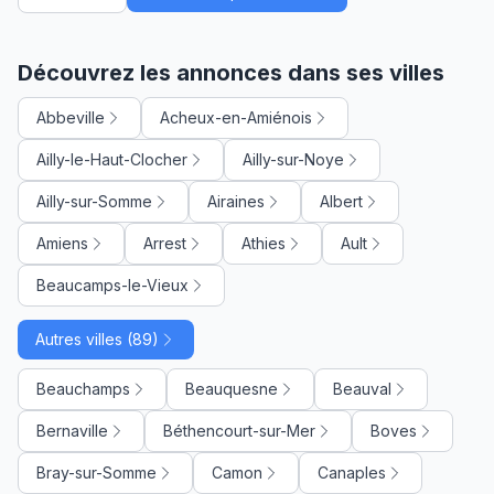
Découvrez les annonces dans ses villes
Abbeville
Acheux-en-Amiénois
Ailly-le-Haut-Clocher
Ailly-sur-Noye
Ailly-sur-Somme
Airaines
Albert
Amiens
Arrest
Athies
Ault
Beaucamps-le-Vieux
Autres villes (89)
Beauchamps
Beauquesne
Beauval
Bernaville
Béthencourt-sur-Mer
Boves
Bray-sur-Somme
Camon
Canaples