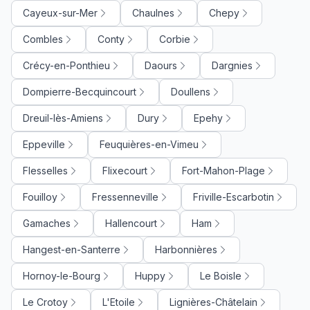
Cayeux-sur-Mer
Chaulnes
Chepy
Combles
Conty
Corbie
Crécy-en-Ponthieu
Daours
Dargnies
Dompierre-Becquincourt
Doullens
Dreuil-lès-Amiens
Dury
Epehy
Eppeville
Feuquières-en-Vimeu
Flesselles
Flixecourt
Fort-Mahon-Plage
Fouilloy
Fressenneville
Friville-Escarbotin
Gamaches
Hallencourt
Ham
Hangest-en-Santerre
Harbonnières
Hornoy-le-Bourg
Huppy
Le Boisle
Le Crotoy
L'Etoile
Lignières-Châtelain