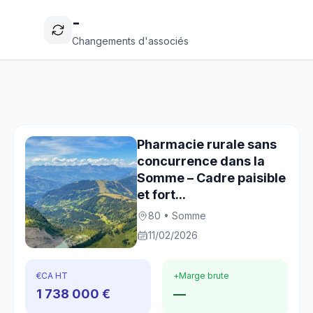
-
Changements d'associés
Pharmacie rurale sans
concurrence dans la
Somme – Cadre paisible
et fort...
80 • Somme
11/02/2026
€
CA HT
+
Marge brute
1 738 000 €
—