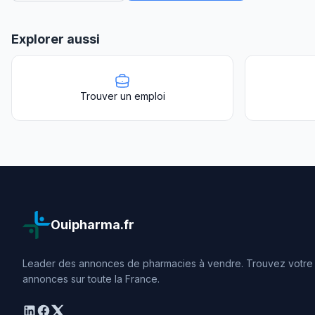
Explorer aussi
Trouver un emploi
Ouipharma.fr
Leader des annonces de pharmacies à vendre. Trouvez votre o
annonces sur toute la France.
linkedin
facebook
twitter