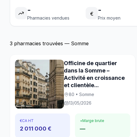
-
-
€
Pharmacies vendues
Prix moyen
3 pharmacies trouvées — Somme
Officine de quartier
dans la Somme –
Activité en croissance
et clientèle...
80 • Somme
13/05/2026
€
CA HT
+
Marge brute
2 011 000 €
—