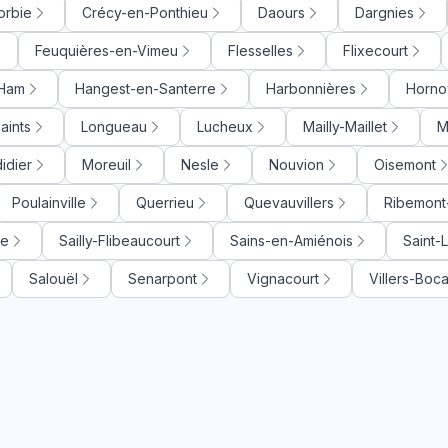
orbie
Crécy-en-Ponthieu
Daours
Dargnies
Feuquières-en-Vimeu
Flesselles
Flixecourt
Ham
Hangest-en-Santerre
Harbonnières
Horno
aints
Longueau
Lucheux
Mailly-Maillet
M
idier
Moreuil
Nesle
Nouvion
Oisemont
Poulainville
Querrieu
Quevauvillers
Ribemont
ue
Sailly-Flibeaucourt
Sains-en-Amiénois
Saint-
Salouël
Senarpont
Vignacourt
Villers-Boc