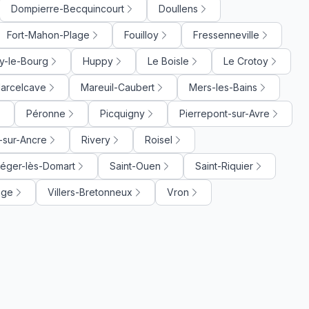
Dompierre-Becquincourt
Doullens
Fort-Mahon-Plage
Fouilloy
Fressenneville
y-le-Bourg
Huppy
Le Boisle
Le Crotoy
arcelcave
Mareuil-Caubert
Mers-les-Bains
Péronne
Picquigny
Pierrepont-sur-Avre
-sur-Ancre
Rivery
Roisel
Léger-lès-Domart
Saint-Ouen
Saint-Riquier
age
Villers-Bretonneux
Vron