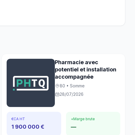
Pharmacie avec
potentiel et installation
accompagnée
80 • Somme
28/07/2026
€
CA HT
+
Marge brute
1 900 000 €
—