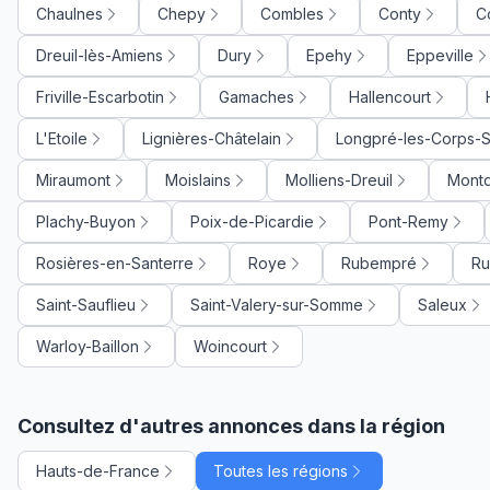
Chaulnes
Chepy
Combles
Conty
C
Dreuil-lès-Amiens
Dury
Epehy
Eppeville
Friville-Escarbotin
Gamaches
Hallencourt
L'Etoile
Lignières-Châtelain
Longpré-les-Corps-S
Miraumont
Moislains
Molliens-Dreuil
Montd
Plachy-Buyon
Poix-de-Picardie
Pont-Remy
Rosières-en-Santerre
Roye
Rubempré
R
Saint-Sauflieu
Saint-Valery-sur-Somme
Saleux
Warloy-Baillon
Woincourt
Consultez d'autres annonces dans la région
Hauts-de-France
Toutes les régions