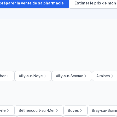
 préparer la vente de sa pharmacie
Estimer le prix de mon 
cher
Ailly-sur-Noye
Ailly-sur-Somme
Airaines
ille
Béthencourt-sur-Mer
Boves
Bray-sur-Som