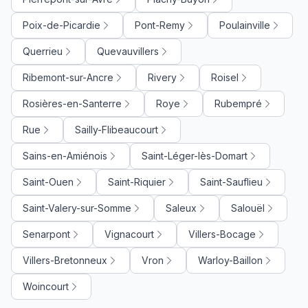
Poix-de-Picardie
Pont-Remy
Poulainville
Querrieu
Quevauvillers
Ribemont-sur-Ancre
Rivery
Roisel
Rosières-en-Santerre
Roye
Rubempré
Rue
Sailly-Flibeaucourt
Sains-en-Amiénois
Saint-Léger-lès-Domart
Saint-Ouen
Saint-Riquier
Saint-Sauflieu
Saint-Valery-sur-Somme
Saleux
Salouël
Senarpont
Vignacourt
Villers-Bocage
Villers-Bretonneux
Vron
Warloy-Baillon
Woincourt