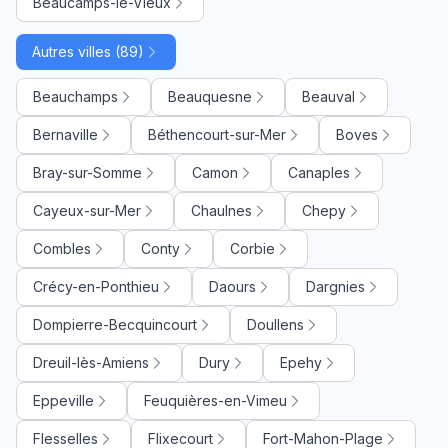
Beaucamps-le-Vieux
Autres villes (89)
Beauchamps
Beauquesne
Beauval
Bernaville
Béthencourt-sur-Mer
Boves
Bray-sur-Somme
Camon
Canaples
Cayeux-sur-Mer
Chaulnes
Chepy
Combles
Conty
Corbie
Crécy-en-Ponthieu
Daours
Dargnies
Dompierre-Becquincourt
Doullens
Dreuil-lès-Amiens
Dury
Epehy
Eppeville
Feuquières-en-Vimeu
Flesselles
Flixecourt
Fort-Mahon-Plage