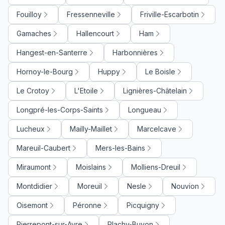
Fouilloy
Fressenneville
Friville-Escarbotin
Gamaches
Hallencourt
Ham
Hangest-en-Santerre
Harbonnières
Hornoy-le-Bourg
Huppy
Le Boisle
Le Crotoy
L'Etoile
Lignières-Châtelain
Longpré-les-Corps-Saints
Longueau
Lucheux
Mailly-Maillet
Marcelcave
Mareuil-Caubert
Mers-les-Bains
Miraumont
Moislains
Molliens-Dreuil
Montdidier
Moreuil
Nesle
Nouvion
Oisemont
Péronne
Picquigny
Pierrepont-sur-Avre
Plachy-Buyon