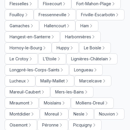
Flesselles
Flixecourt
Fort-Mahon-Plage
Fouilloy
Fressenneville
Friville-Escarbotin
Gamaches
Hallencourt
Ham
Hangest-en-Santerre
Harbonnières
Hornoy-le-Bourg
Huppy
Le Boisle
Le Crotoy
L'Etoile
Lignières-Châtelain
Longpré-les-Corps-Saints
Longueau
Lucheux
Mailly-Maillet
Marcelcave
Mareuil-Caubert
Mers-les-Bains
Miraumont
Moislains
Molliens-Dreuil
Montdidier
Moreuil
Nesle
Nouvion
Oisemont
Péronne
Picquigny