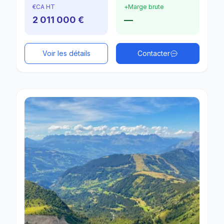
€
CA HT
+
Marge brute
2 011 000 €
—
Voir les détails
Contacter