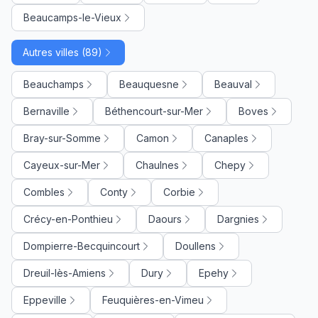
Beaucamps-le-Vieux
Autres villes (89)
Beauchamps
Beauquesne
Beauval
Bernaville
Béthencourt-sur-Mer
Boves
Bray-sur-Somme
Camon
Canaples
Cayeux-sur-Mer
Chaulnes
Chepy
Combles
Conty
Corbie
Crécy-en-Ponthieu
Daours
Dargnies
Dompierre-Becquincourt
Doullens
Dreuil-lès-Amiens
Dury
Epehy
Eppeville
Feuquières-en-Vimeu