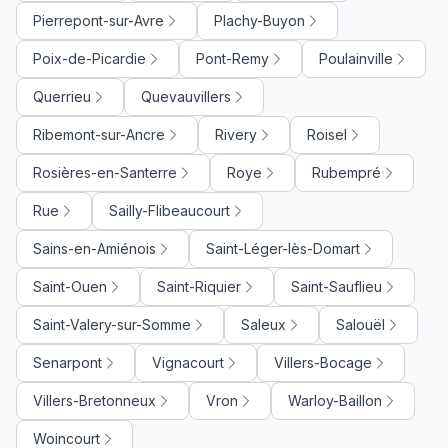
Pierrepont-sur-Avre
Plachy-Buyon
Poix-de-Picardie
Pont-Remy
Poulainville
Querrieu
Quevauvillers
Ribemont-sur-Ancre
Rivery
Roisel
Rosières-en-Santerre
Roye
Rubempré
Rue
Sailly-Flibeaucourt
Sains-en-Amiénois
Saint-Léger-lès-Domart
Saint-Ouen
Saint-Riquier
Saint-Sauflieu
Saint-Valery-sur-Somme
Saleux
Salouël
Senarpont
Vignacourt
Villers-Bocage
Villers-Bretonneux
Vron
Warloy-Baillon
Woincourt