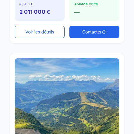
€
CA HT
+
Marge brute
2 011 000 €
—
Voir les détails
Contacter