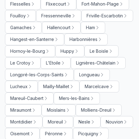
Flesselles
Flixecourt
Fort-Mahon-Plage
Fouilloy
Fressenneville
Friville-Escarbotin
Gamaches
Hallencourt
Ham
Hangest-en-Santerre
Harbonnières
Hornoy-le-Bourg
Huppy
Le Boisle
Le Crotoy
L'Etoile
Lignières-Châtelain
Longpré-les-Corps-Saints
Longueau
Lucheux
Mailly-Maillet
Marcelcave
Mareuil-Caubert
Mers-les-Bains
Miraumont
Moislains
Molliens-Dreuil
Montdidier
Moreuil
Nesle
Nouvion
Oisemont
Péronne
Picquigny