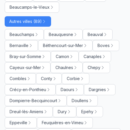
Beaucamps-le-Vieux
Autres villes (89)
Beauchamps
Beauquesne
Beauval
Bernaville
Béthencourt-sur-Mer
Boves
Bray-sur-Somme
Camon
Canaples
Cayeux-sur-Mer
Chaulnes
Chepy
Combles
Conty
Corbie
Crécy-en-Ponthieu
Daours
Dargnies
Dompierre-Becquincourt
Doullens
Dreuil-lès-Amiens
Dury
Epehy
Eppeville
Feuquières-en-Vimeu