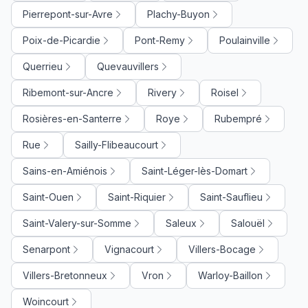
Pierrepont-sur-Avre
Plachy-Buyon
Poix-de-Picardie
Pont-Remy
Poulainville
Querrieu
Quevauvillers
Ribemont-sur-Ancre
Rivery
Roisel
Rosières-en-Santerre
Roye
Rubempré
Rue
Sailly-Flibeaucourt
Sains-en-Amiénois
Saint-Léger-lès-Domart
Saint-Ouen
Saint-Riquier
Saint-Sauflieu
Saint-Valery-sur-Somme
Saleux
Salouël
Senarpont
Vignacourt
Villers-Bocage
Villers-Bretonneux
Vron
Warloy-Baillon
Woincourt