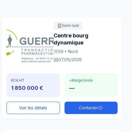
Semi rural
Centre bourg
dynamique
59 • Nord
07/05/2026
€
CA HT
+
Marge brute
1 850 000 €
—
Voir les détails
Contacter