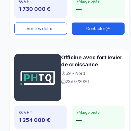
€
CA HT
+
Marge brute
1 730 000 €
—
Voir les détails
Contacter
Officine avec fort levier
de croissance
59 • Nord
28/07/2026
€
CA HT
+
Marge brute
1 254 000 €
—