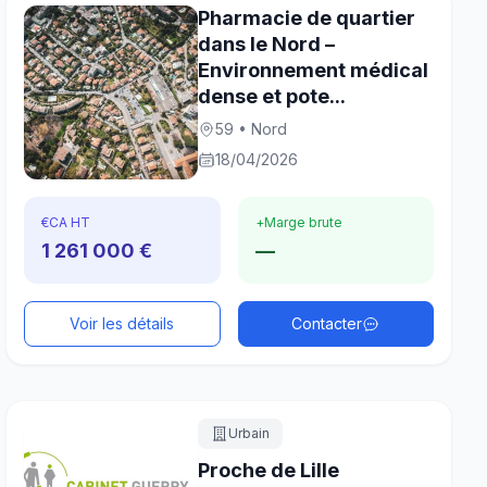
Pharmacie de quartier
dans le Nord –
Environnement médical
dense et pote...
59 • Nord
18/04/2026
€
CA HT
+
Marge brute
1 261 000 €
—
Voir les détails
Contacter
Urbain
Proche de Lille