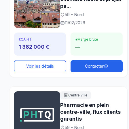
pa...
59 • Nord
11/02/2026
€
CA HT
+
Marge brute
1 382 000 €
—
Voir les détails
Contacter
Centre ville
Pharmacie en plein
centre-ville, flux clients
garantis
59 • Nord