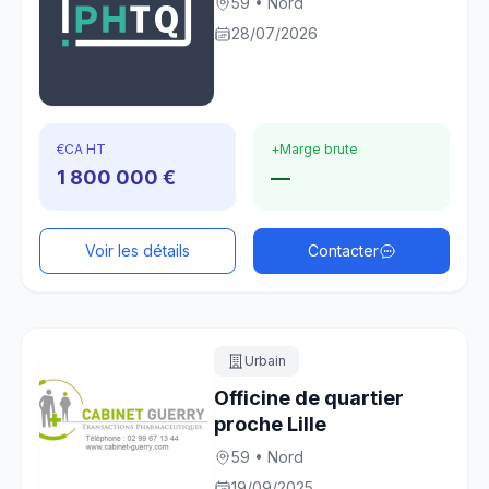
59 • Nord
28/07/2026
€
CA HT
+
Marge brute
1 800 000 €
—
Voir les détails
Contacter
Urbain
Officine de quartier
proche Lille
59 • Nord
19/09/2025