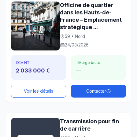
Officine de quartier
dans les Hauts-de-
France – Emplacement
stratégique ...
59 • Nord
24/03/2026
€
CA HT
+
Marge brute
2 033 000 €
—
Voir les détails
Contacter
Transmission pour fin
de carrière