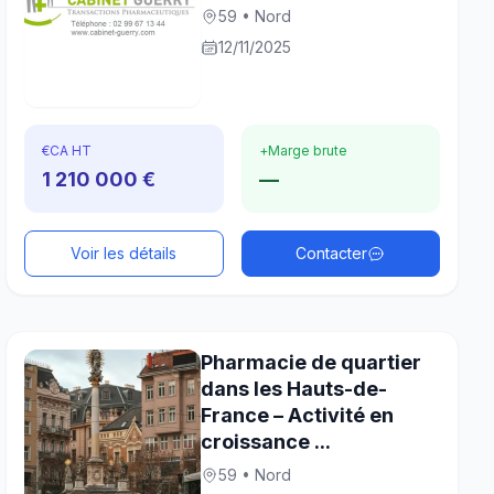
59 • Nord
12/11/2025
€
CA HT
+
Marge brute
1 210 000 €
—
Voir les détails
Contacter
Pharmacie de quartier
dans les Hauts-de-
France – Activité en
croissance ...
59 • Nord