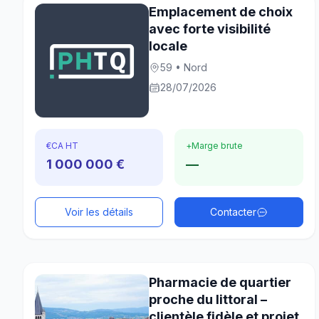
Emplacement de choix
avec forte visibilité
locale
59 • Nord
28/07/2026
€
CA HT
+
Marge brute
1 000 000 €
—
Voir les détails
Contacter
Pharmacie de quartier
proche du littoral –
clientèle fidèle et projet