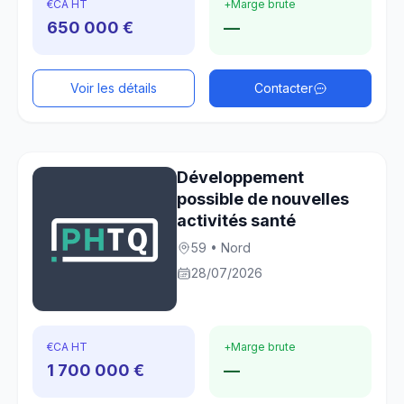
€
CA HT
+
Marge brute
650 000 €
—
Voir les détails
Contacter
Développement
possible de nouvelles
activités santé
59 • Nord
28/07/2026
€
CA HT
+
Marge brute
1 700 000 €
—