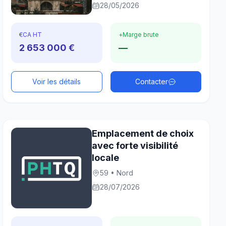
28/05/2026
€
CA HT
+
Marge brute
2 653 000 €
—
Voir les détails
Contacter
Emplacement de choix
avec forte visibilité
locale
59 • Nord
28/07/2026