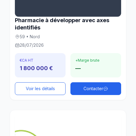
Pharmacie à développer avec axes
identifiés
59 • Nord
28/07/2026
€
CA HT
+
Marge brute
1 800 000 €
—
Voir les détails
Contacter