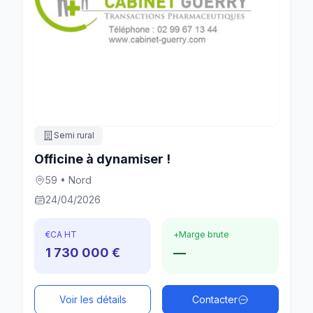
Semi rural
Officine à dynamiser !
59 • Nord
24/04/2026
€
CA HT
+
Marge brute
1 730 000 €
—
Voir les détails
Contacter