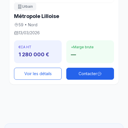
Urbain
Métropole Lilloise
59 • Nord
13/03/2026
€
CA HT
+
Marge brute
1 280 000 €
—
Voir les détails
Contacter