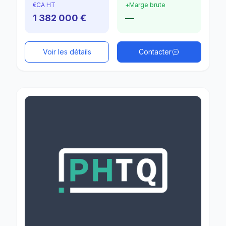
€
CA HT
+
Marge brute
1 382 000 €
—
Voir les détails
Contacter