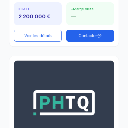
€
CA HT
+
Marge brute
2 200 000 €
—
Voir les détails
Contacter