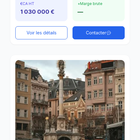
€
CA HT
+
Marge brute
1 030 000 €
—
Voir les détails
Contacter