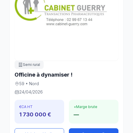
Semi rural
Officine à dynamiser !
59 • Nord
24/04/2026
€
CA HT
+
Marge brute
1 730 000 €
—