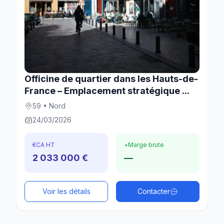
Officine de quartier dans les Hauts-de-
France – Emplacement stratégique ...
59 • Nord
24/03/2026
€
CA HT
+
Marge brute
2 033 000 €
—
Voir les détails
Contacter