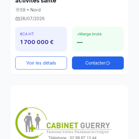
activités santé
59 • Nord
28/07/2026
€
CA HT
+
Marge brute
1 700 000 €
—
Voir les détails
Contacter