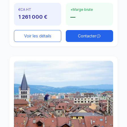
€
CA HT
+
Marge brute
1 261 000 €
—
Voir les détails
Contacter