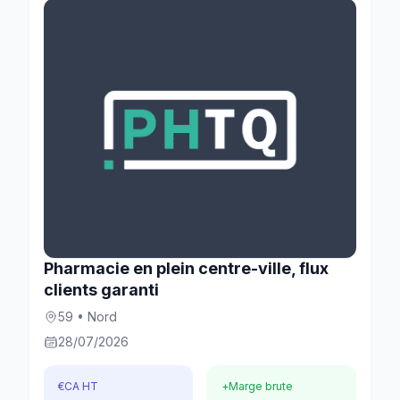
Pharmacie en plein centre-ville, flux
clients garanti
59 • Nord
28/07/2026
€
CA HT
+
Marge brute