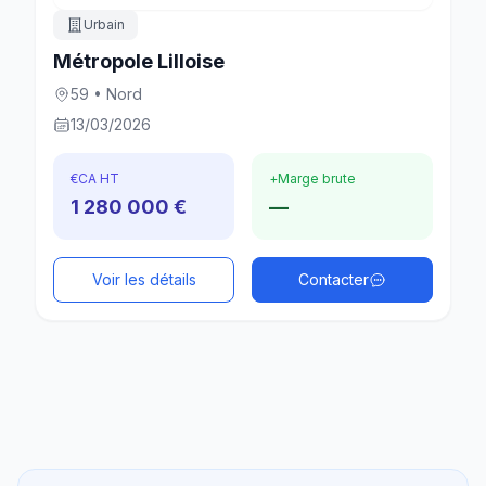
Urbain
Métropole Lilloise
59 • Nord
13/03/2026
€
CA HT
+
Marge brute
1 280 000 €
—
Voir les détails
Contacter