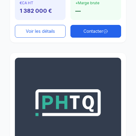
€
CA HT
+
Marge brute
1 382 000 €
—
Voir les détails
Contacter