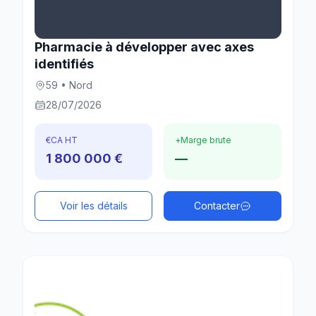
Pharmacie à développer avec axes
identifiés
59 • Nord
28/07/2026
€
CA HT
+
Marge brute
1 800 000 €
—
Voir les détails
Contacter