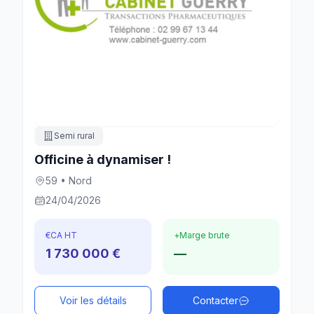
Semi rural
Officine à dynamiser !
59 • Nord
24/04/2026
€
CA HT
+
Marge brute
1 730 000 €
—
Voir les détails
Contacter