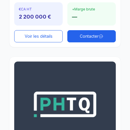
€
CA HT
+
Marge brute
2 200 000 €
—
Voir les détails
Contacter