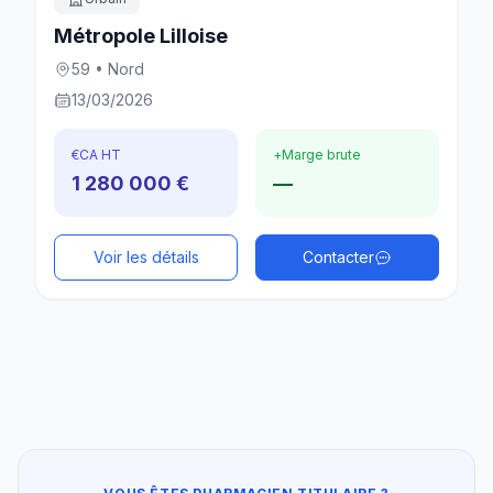
Métropole Lilloise
59 • Nord
13/03/2026
€
CA HT
+
Marge brute
1 280 000 €
—
Voir les détails
Contacter