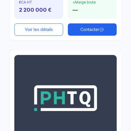
€
CA HT
+
Marge brute
2 200 000 €
—
Voir les détails
Contacter