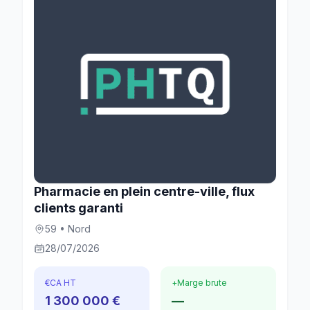
Pharmacie en plein centre-ville, flux
clients garanti
59 • Nord
28/07/2026
€
CA HT
+
Marge brute
1 300 000 €
—