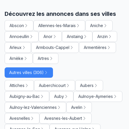
Découvrez les annonces dans ses villes
Abscon
Allennes-les-Marais
Aniche
Annoeullin
Anor
Anstaing
Anzin
Arleux
Armbouts-Cappel
Armentières
Arnèke
Artres
Autres villes (306)
Attiches
Auberchicourt
Aubers
Aubigny-au-Bac
Auby
Aulnoye-Aymeries
Aulnoy-lez-Valenciennes
Avelin
Avesnelles
Avesnes-les-Aubert