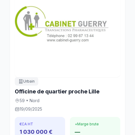
Urbain
Officine de quartier proche Lille
59 • Nord
19/09/2025
€
CA HT
+
Marge brute
1 030 000 €
—