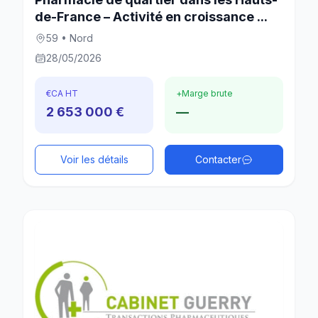
de-France – Activité en croissance ...
59 • Nord
28/05/2026
€
CA HT
+
Marge brute
2 653 000 €
—
Voir les détails
Contacter