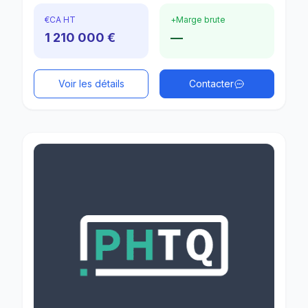
€
CA HT
+
Marge brute
1 210 000 €
—
Voir les détails
Contacter