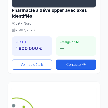
Pharmacie à développer avec axes
identifiés
59 • Nord
28/07/2026
€
CA HT
+
Marge brute
1 800 000 €
—
Voir les détails
Contacter