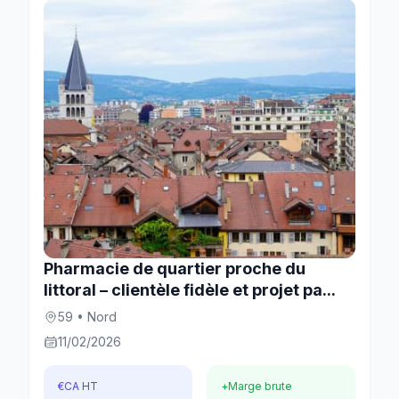
Pharmacie de quartier proche du
littoral – clientèle fidèle et projet pa...
59 • Nord
11/02/2026
€
CA HT
+
Marge brute