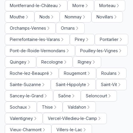
Montferrand-le-Château
Morre
Morteau
Mouthe
Nods
Nommay
Novillars
Orchamps-Vennes
Ornans
Pierrefontaine-les-Varans
Pirey
Pontarlier
Pont-de-Roide-Vermondans
Pouilley-les-Vignes
Quingey
Recologne
Rigney
Roche-lez-Beaupré
Rougemont
Roulans
Sainte-Suzanne
Saint-Hippolyte
Saint-Vit
Sancey-le-Grand
Saône
Seloncourt
Sochaux
Thise
Valdahon
Valentigney
Vercel-Villedieu-le-Camp
Vieux-Charmont
Villers-le-Lac