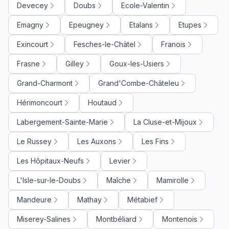
Devecey
Doubs
Ecole-Valentin
Emagny
Epeugney
Etalans
Etupes
Exincourt
Fesches-le-Châtel
Franois
Frasne
Gilley
Goux-les-Usiers
Grand-Charmont
Grand'Combe-Châteleu
Hérimoncourt
Houtaud
Labergement-Sainte-Marie
La Cluse-et-Mijoux
Le Russey
Les Auxons
Les Fins
Les Hôpitaux-Neufs
Levier
L'Isle-sur-le-Doubs
Maîche
Mamirolle
Mandeure
Mathay
Métabief
Miserey-Salines
Montbéliard
Montenois