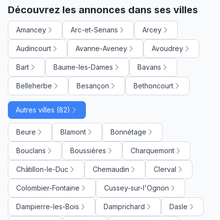
Découvrez les annonces dans ses villes
Amancey
Arc-et-Senans
Arcey
Audincourt
Avanne-Aveney
Avoudrey
Bart
Baume-les-Dames
Bavans
Belleherbe
Besançon
Bethoncourt
Autres villes (82)
Beure
Blamont
Bonnétage
Bouclans
Boussières
Charquemont
Châtillon-le-Duc
Chemaudin
Clerval
Colombier-Fontaine
Cussey-sur-l'Ognon
Dampierre-les-Bois
Damprichard
Dasle