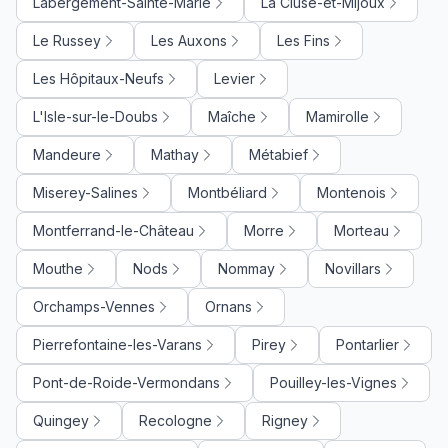
Labergement-Sainte-Marie
La Cluse-et-Mijoux
Le Russey
Les Auxons
Les Fins
Les Hôpitaux-Neufs
Levier
L'Isle-sur-le-Doubs
Maîche
Mamirolle
Mandeure
Mathay
Métabief
Miserey-Salines
Montbéliard
Montenois
Montferrand-le-Château
Morre
Morteau
Mouthe
Nods
Nommay
Novillars
Orchamps-Vennes
Ornans
Pierrefontaine-les-Varans
Pirey
Pontarlier
Pont-de-Roide-Vermondans
Pouilley-les-Vignes
Quingey
Recologne
Rigney