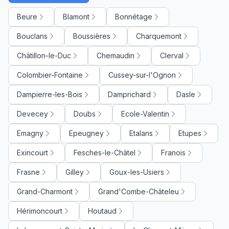
Beure
Blamont
Bonnétage
Bouclans
Boussières
Charquemont
Châtillon-le-Duc
Chemaudin
Clerval
Colombier-Fontaine
Cussey-sur-l'Ognon
Dampierre-les-Bois
Damprichard
Dasle
Devecey
Doubs
Ecole-Valentin
Emagny
Epeugney
Etalans
Etupes
Exincourt
Fesches-le-Châtel
Franois
Frasne
Gilley
Goux-les-Usiers
Grand-Charmont
Grand'Combe-Châteleu
Hérimoncourt
Houtaud