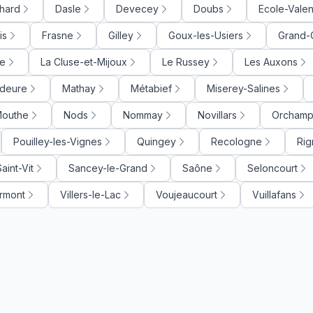
hard
Dasle
Devecey
Doubs
Ecole-Valen
is
Frasne
Gilley
Goux-les-Usiers
Grand-
ie
La Cluse-et-Mijoux
Le Russey
Les Auxons
deure
Mathay
Métabief
Miserey-Salines
outhe
Nods
Nommay
Novillars
Orchamp
Pouilley-les-Vignes
Quingey
Recologne
Rig
aint-Vit
Sancey-le-Grand
Saône
Seloncourt
rmont
Villers-le-Lac
Voujeaucourt
Vuillafans