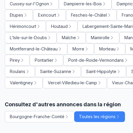
Cussey-sur-l'Ognon
Dampierre-les-Bois
Dampric
Etupes
Exincourt
Fesches-le-Châtel
Frano
Hérimoncourt
Houtaud
Labergement-Sainte-Mar
L'Isle-sur-le-Doubs
Maîche
Mamirolle
Man
Montferrand-le-Château
Morre
Morteau
M
Pirey
Pontarlier
Pont-de-Roide-Vermondans
Roulans
Sainte-Suzanne
Saint-Hippolyte
S
Valentigney
Vercel-Villedieu-le-Camp
Vieux-Cha
Consultez d'autres annonces dans la région
Bourgogne-Franche-Comté
Toutes les régions