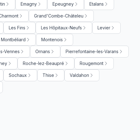
tin
Emagny
Epeugney
Etalans
Charmont
Grand'Combe-Châteleu
Les Fins
Les Hôpitaux-Neufs
Levier
Montbéliard
Montenois
s-Vennes
Ornans
Pierrefontaine-les-Varans
ney
Roche-lez-Beaupré
Rougemont
Sochaux
Thise
Valdahon