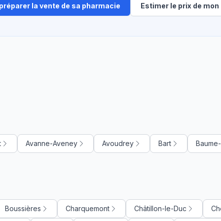
 préparer la vente de sa pharmacie
Estimer le prix de mon 
t
Avanne-Aveney
Avoudrey
Bart
Baume-
Boussières
Charquemont
Châtillon-le-Duc
Ch