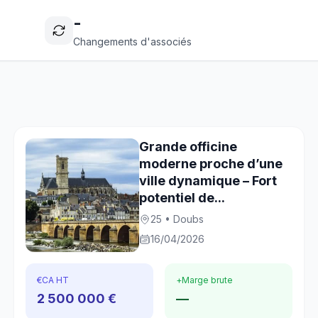
-
Changements d'associés
Grande officine
moderne proche d’une
ville dynamique – Fort
potentiel de...
25 • Doubs
16/04/2026
€
CA HT
+
Marge brute
2 500 000 €
—