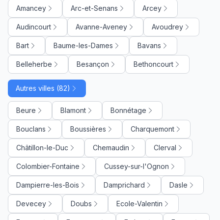
Amancey
Arc-et-Senans
Arcey
Audincourt
Avanne-Aveney
Avoudrey
Bart
Baume-les-Dames
Bavans
Belleherbe
Besançon
Bethoncourt
Autres villes (82)
Beure
Blamont
Bonnétage
Bouclans
Boussières
Charquemont
Châtillon-le-Duc
Chemaudin
Clerval
Colombier-Fontaine
Cussey-sur-l'Ognon
Dampierre-les-Bois
Damprichard
Dasle
Devecey
Doubs
Ecole-Valentin