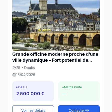
Grande officine moderne proche d’une
ville dynamique – Fort potentiel de...
25 • Doubs
16/04/2026
€
CA HT
+
Marge brute
2 500 000 €
—
Voir les détails
Contacter