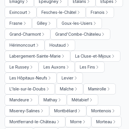
Emagny
Epeugney
Etalans
Etupes
Exincourt
Fesches-le-Châtel
Franois
Frasne
Gilley
Goux-les-Usiers
Grand-Charmont
Grand'Combe-Châteleu
Hérimoncourt
Houtaud
Labergement-Sainte-Marie
La Cluse-et-Mijoux
Le Russey
Les Auxons
Les Fins
Les Hôpitaux-Neufs
Levier
L'Isle-sur-le-Doubs
Maîche
Mamirolle
Mandeure
Mathay
Métabief
Miserey-Salines
Montbéliard
Montenois
Montferrand-le-Château
Morre
Morteau