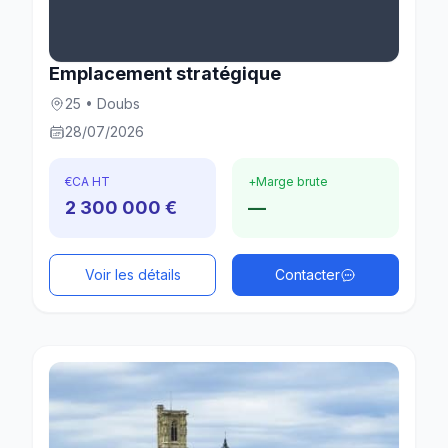
Emplacement stratégique
25 • Doubs
28/07/2026
€
CA HT
+
Marge brute
2 300 000 €
—
Voir les détails
Contacter