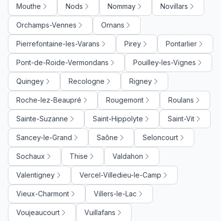
Mouthe
Nods
Nommay
Novillars
Orchamps-Vennes
Ornans
Pierrefontaine-les-Varans
Pirey
Pontarlier
Pont-de-Roide-Vermondans
Pouilley-les-Vignes
Quingey
Recologne
Rigney
Roche-lez-Beaupré
Rougemont
Roulans
Sainte-Suzanne
Saint-Hippolyte
Saint-Vit
Sancey-le-Grand
Saône
Seloncourt
Sochaux
Thise
Valdahon
Valentigney
Vercel-Villedieu-le-Camp
Vieux-Charmont
Villers-le-Lac
Voujeaucourt
Vuillafans