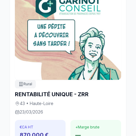
Rural
RENTABILITÉ UNIQUE - ZRR
43 • Haute-Loire
23/03/2026
€
CA HT
+
Marge brute
870 000 €
—