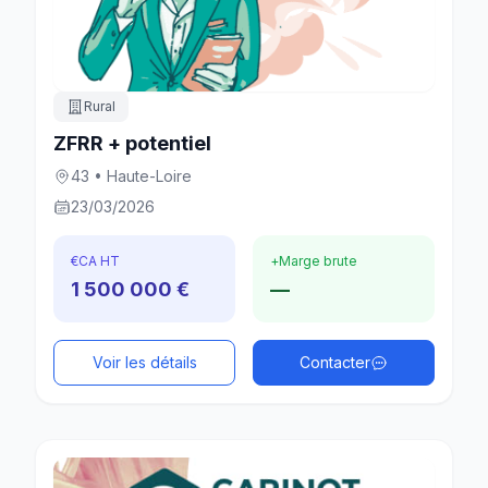
Rural
ZFRR + potentiel
43 • Haute-Loire
23/03/2026
€
CA HT
+
Marge brute
1 500 000 €
—
Voir les détails
Contacter