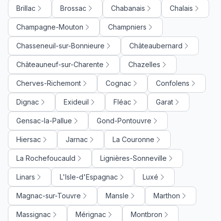
Brillac
Brossac
Chabanais
Chalais
Champagne-Mouton
Champniers
Chasseneuil-sur-Bonnieure
Châteaubernard
Châteauneuf-sur-Charente
Chazelles
Cherves-Richemont
Cognac
Confolens
Dignac
Exideuil
Fléac
Garat
Gensac-la-Pallue
Gond-Pontouvre
Hiersac
Jarnac
La Couronne
La Rochefoucauld
Lignières-Sonneville
Linars
L'Isle-d'Espagnac
Luxé
Magnac-sur-Touvre
Mansle
Marthon
Massignac
Mérignac
Montbron