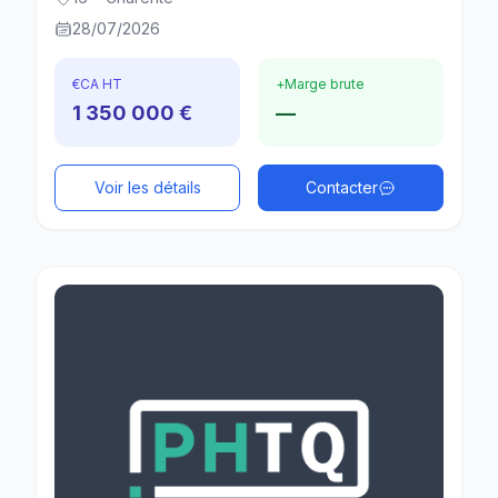
28/07/2026
€
CA HT
+
Marge brute
1 350 000 €
—
Voir les détails
Contacter