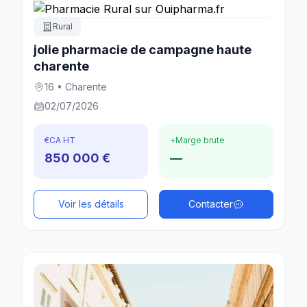
Rural
jolie pharmacie de campagne haute
charente
16 • Charente
02/07/2026
€
CA HT
+
Marge brute
850 000 €
—
Voir les détails
Contacter