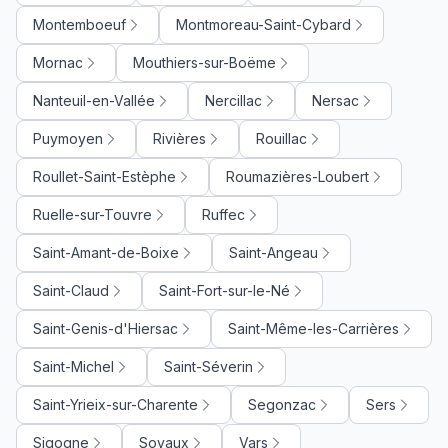
Montemboeuf
Montmoreau-Saint-Cybard
Mornac
Mouthiers-sur-Boëme
Nanteuil-en-Vallée
Nercillac
Nersac
Puymoyen
Rivières
Rouillac
Roullet-Saint-Estèphe
Roumazières-Loubert
Ruelle-sur-Touvre
Ruffec
Saint-Amant-de-Boixe
Saint-Angeau
Saint-Claud
Saint-Fort-sur-le-Né
Saint-Genis-d'Hiersac
Saint-Même-les-Carrières
Saint-Michel
Saint-Séverin
Saint-Yrieix-sur-Charente
Segonzac
Sers
Sigogne
Soyaux
Vars