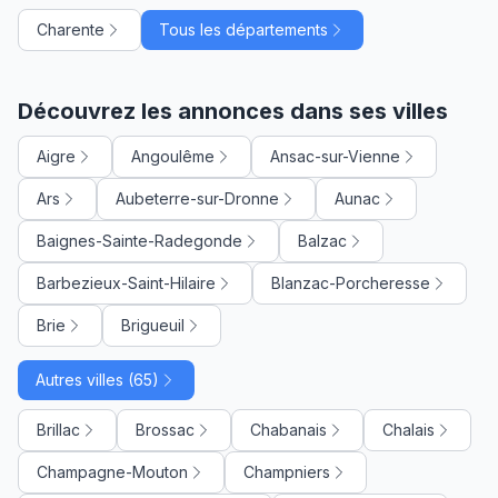
Charente
Tous les départements
Découvrez les annonces dans ses villes
Aigre
Angoulême
Ansac-sur-Vienne
Ars
Aubeterre-sur-Dronne
Aunac
Baignes-Sainte-Radegonde
Balzac
Barbezieux-Saint-Hilaire
Blanzac-Porcheresse
Brie
Brigueuil
Autres villes (65)
Brillac
Brossac
Chabanais
Chalais
Champagne-Mouton
Champniers