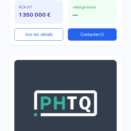
€
CA HT
+
Marge brute
1 350 000 €
—
Voir les détails
Contacter