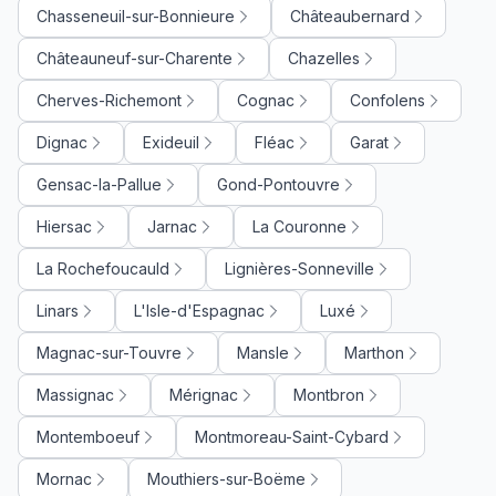
Chasseneuil-sur-Bonnieure
Châteaubernard
Châteauneuf-sur-Charente
Chazelles
Cherves-Richemont
Cognac
Confolens
Dignac
Exideuil
Fléac
Garat
Gensac-la-Pallue
Gond-Pontouvre
Hiersac
Jarnac
La Couronne
La Rochefoucauld
Lignières-Sonneville
Linars
L'Isle-d'Espagnac
Luxé
Magnac-sur-Touvre
Mansle
Marthon
Massignac
Mérignac
Montbron
Montemboeuf
Montmoreau-Saint-Cybard
Mornac
Mouthiers-sur-Boëme