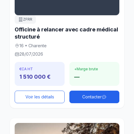
ZFRR
Officine à relancer avec cadre médical
structuré
16 • Charente
28/07/2026
€
CA HT
+
Marge brute
1 510 000 €
—
Voir les détails
Contacter