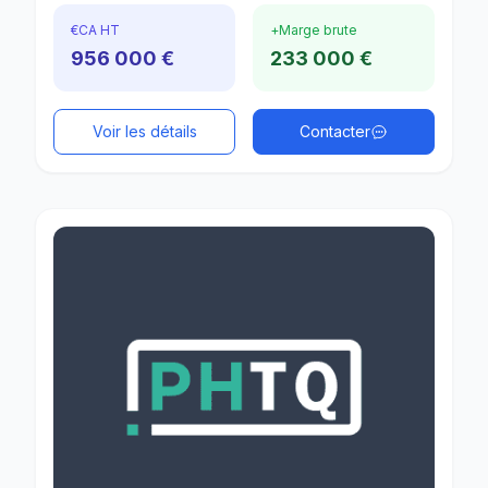
€
CA HT
+
Marge brute
956 000 €
233 000 €
Voir les détails
Contacter