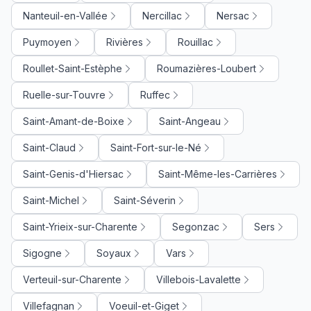
Nanteuil-en-Vallée
Nercillac
Nersac
Puymoyen
Rivières
Rouillac
Roullet-Saint-Estèphe
Roumazières-Loubert
Ruelle-sur-Touvre
Ruffec
Saint-Amant-de-Boixe
Saint-Angeau
Saint-Claud
Saint-Fort-sur-le-Né
Saint-Genis-d'Hiersac
Saint-Même-les-Carrières
Saint-Michel
Saint-Séverin
Saint-Yrieix-sur-Charente
Segonzac
Sers
Sigogne
Soyaux
Vars
Verteuil-sur-Charente
Villebois-Lavalette
Villefagnan
Voeuil-et-Giget