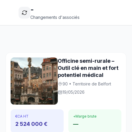
-
Changements d'associés
Officine semi-rurale –
Outil clé en main et fort
potentiel médical
90 • Territoire de Belfort
19/05/2026
€
CA HT
+
Marge brute
2 524 000 €
—