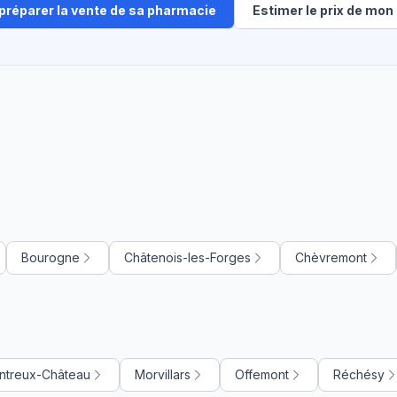
 préparer la vente de sa pharmacie
Estimer le prix de mon 
Bourogne
Châtenois-les-Forges
Chèvremont
ntreux-Château
Morvillars
Offemont
Réchésy