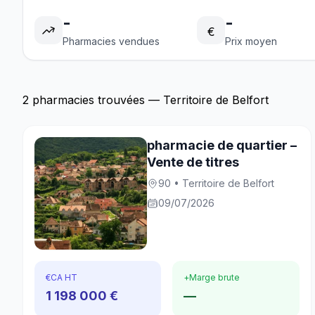
-
-
€
Pharmacies vendues
Prix moyen
2 pharmacies trouvées — Territoire de Belfort
pharmacie de quartier –
Vente de titres
90 • Territoire de Belfort
09/07/2026
€
CA HT
+
Marge brute
1 198 000 €
—