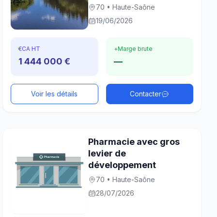
70 • Haute-Saône
19/06/2026
€
CA HT
+
Marge brute
1 444 000 €
—
Voir les détails
Contacter
Pharmacie avec gros
levier de
développement
70 • Haute-Saône
28/07/2026