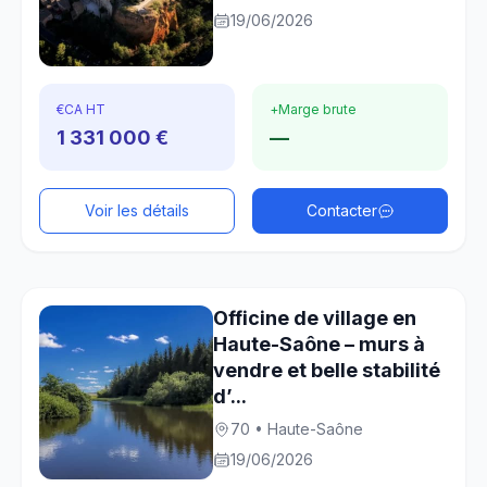
19/06/2026
€
CA HT
+
Marge brute
1 331 000 €
—
Voir les détails
Contacter
Officine de village en
Haute-Saône – murs à
vendre et belle stabilité
d’...
70 • Haute-Saône
19/06/2026