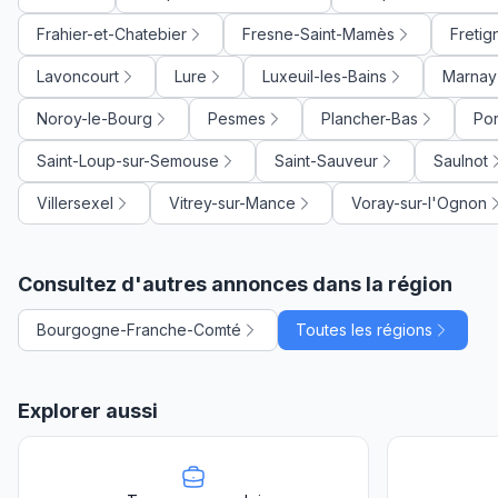
Frahier-et-Chatebier
Fresne-Saint-Mamès
Fretig
Lavoncourt
Lure
Luxeuil-les-Bains
Marnay
Noroy-le-Bourg
Pesmes
Plancher-Bas
Por
Saint-Loup-sur-Semouse
Saint-Sauveur
Saulnot
Villersexel
Vitrey-sur-Mance
Voray-sur-l'Ognon
Consultez d'autres annonces dans la région
Bourgogne-Franche-Comté
Toutes les régions
Explorer aussi