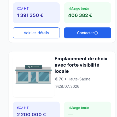
€
CA HT
+
Marge brute
1 391 350 €
406 382 €
Voir les détails
Contacter
Emplacement de choix
avec forte visibilité
locale
70 • Haute-Saône
28/07/2026
€
CA HT
+
Marge brute
2 200 000 €
—