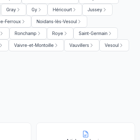
Gray
Gy
Héricourt
Jussey
le-Ferroux
Noidans-lès-Vesoul
Ronchamp
Roye
Saint-Germain
Vaivre-et-Montoille
Vauvillers
Vesoul