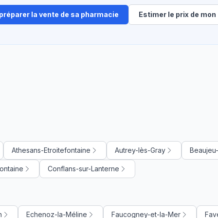
 préparer la vente de sa pharmacie
Estimer le prix de mon 
Athesans-Etroitefontaine
Autrey-lès-Gray
Beaujeu-S
ontaine
Conflans-sur-Lanterne
n
Echenoz-la-Méline
Faucogney-et-la-Mer
Fav