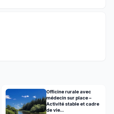
Officine rurale avec
médecin sur place –
Activité stable et cadre
de vie...