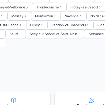
ney-et-Velloreille
Froideconche
Frotey-lès-Vesoul
Mélisey
Montbozon
Navenne
Noidans-
t-sur-Saône
Pusey
Raddon-et-Chapendu
Rioz
Saulx
Scey-sur-Saône-et-Saint-Albin
Servance