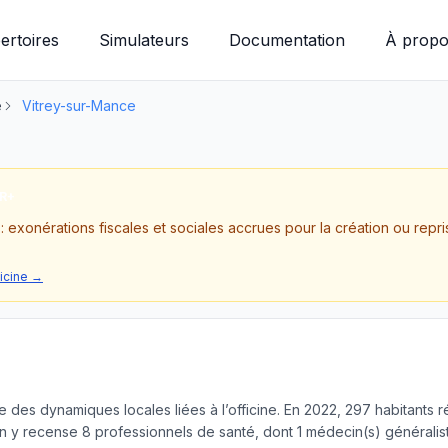
ertoires
Simulateurs
Documentation
À propo
e
Vitrey-sur-Mance
RR+
: exonérations fiscales et sociales accrues pour la création ou repri
ficine →
ive des dynamiques locales liées à l’officine. En 2022, 297 habitant
y recense 8 professionnels de santé, dont 1 médecin(s) généralist