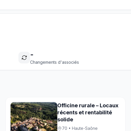
-
Changements d'associés
Officine rurale – Locaux
récents et rentabilité
solide
70 • Haute-Saône