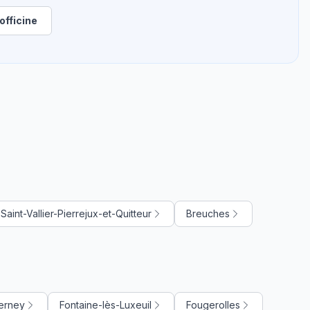
officine
aint-Vallier-Pierrejux-et-Quitteur
Breuches
erney
Fontaine-lès-Luxeuil
Fougerolles