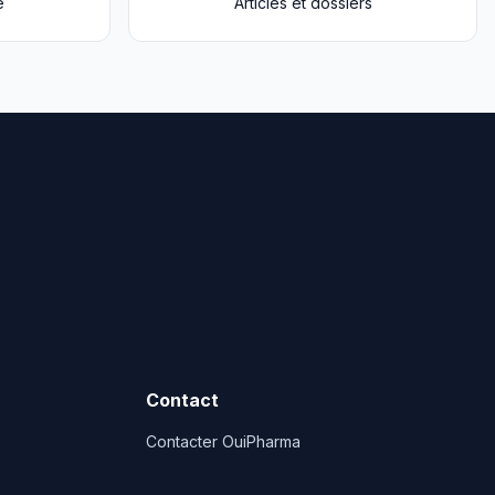
e
Articles et dossiers
Contact
Contacter OuiPharma