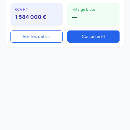
€
CA HT
+
Marge brute
1 584 000 €
—
Voir les détails
Contacter