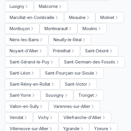
Lusigny
Malicorne
Marcillat-en-Combraille
Meaulne
Molinet
Montluçon
Montmarault
Moulins
Néris-les-Bains
Neuilly-le-Réal
Noyant-d'Allier
Prémilhat
Saint-Désiré
Saint-Gérand-le-Puy
Saint-Germain-des-Fossés
Saint-Léon
Saint-Pourçain-sur-Sioule
Saint-Rémy-en-Rollat
Saint-Victor
Saint-Yorre
Souvigny
Tronget
Vallon-en-Sully
Varennes-sur-Allier
Vendat
Vichy
Villefranche-d'Allier
Villeneuve-sur-Allier
Ygrande
Yzeure