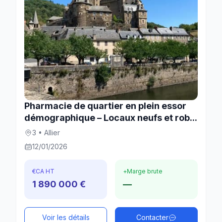
Pharmacie de quartier en plein essor
démographique – Locaux neufs et rob...
3 • Allier
12/01/2026
€
CA HT
+
Marge brute
1 890 000 €
—
Voir les détails
Contacter