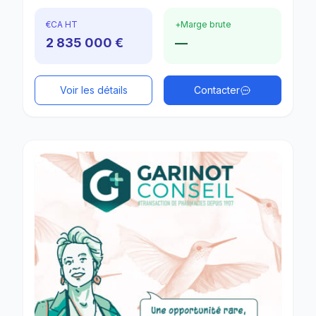
€
CA HT
+
Marge brute
2 835 000 €
—
Voir les détails
Contacter