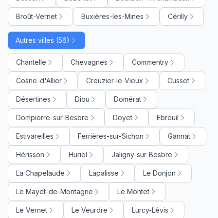
Broût-Vernet
Buxières-les-Mines
Cérilly
Autres villes (56)
Chantelle
Chevagnes
Commentry
Cosne-d'Allier
Creuzier-le-Vieux
Cusset
Désertines
Diou
Domérat
Dompierre-sur-Besbre
Doyet
Ebreuil
Estivareilles
Ferrières-sur-Sichon
Gannat
Hérisson
Huriel
Jaligny-sur-Besbre
La Chapelaude
Lapalisse
Le Donjon
Le Mayet-de-Montagne
Le Montet
Le Vernet
Le Veurdre
Lurcy-Lévis