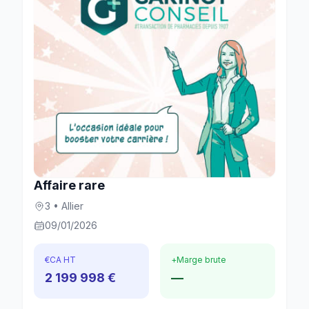
Affaire rare
3 • Allier
09/01/2026
€
CA HT
+
Marge brute
2 199 998 €
—