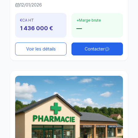
12/01/2026
€
CA HT
+
Marge brute
1 436 000 €
—
Voir les détails
Contacter