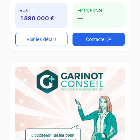
€
CA HT
+
Marge brute
1 890 000 €
—
Voir les détails
Contacter