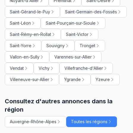
Noyant-d'Allier
Prémilhat
Saint-Désiré
Saint-Gérand-le-Puy
Saint-Germain-des-Fossés
Saint-Léon
Saint-Pourçain-sur-Sioule
Saint-Rémy-en-Rollat
Saint-Victor
Saint-Yorre
Souvigny
Tronget
Vallon-en-Sully
Varennes-sur-Allier
Vendat
Vichy
Villefranche-d'Allier
Villeneuve-sur-Allier
Ygrande
Yzeure
Consultez d'autres annonces dans la
région
Auvergne-Rhône-Alpes
Toutes les régions