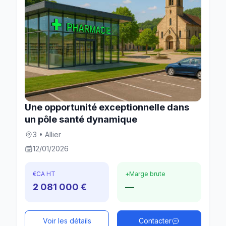
Une opportunité exceptionnelle dans
un pôle santé dynamique
3 • Allier
12/01/2026
€
CA HT
+
Marge brute
2 081 000 €
—
Voir les détails
Contacter