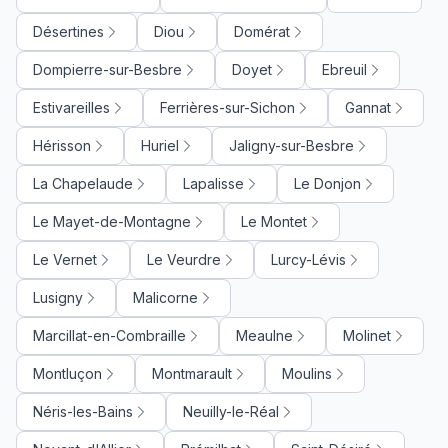
Désertines
Diou
Domérat
Dompierre-sur-Besbre
Doyet
Ebreuil
Estivareilles
Ferrières-sur-Sichon
Gannat
Hérisson
Huriel
Jaligny-sur-Besbre
La Chapelaude
Lapalisse
Le Donjon
Le Mayet-de-Montagne
Le Montet
Le Vernet
Le Veurdre
Lurcy-Lévis
Lusigny
Malicorne
Marcillat-en-Combraille
Meaulne
Molinet
Montluçon
Montmarault
Moulins
Néris-les-Bains
Neuilly-le-Réal