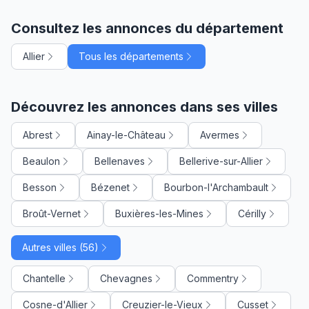
Consultez les annonces du département
Allier
Tous les départements
Découvrez les annonces dans ses villes
Abrest
Ainay-le-Château
Avermes
Beaulon
Bellenaves
Bellerive-sur-Allier
Besson
Bézenet
Bourbon-l'Archambault
Broût-Vernet
Buxières-les-Mines
Cérilly
Autres villes (56)
Chantelle
Chevagnes
Commentry
Cosne-d'Allier
Creuzier-le-Vieux
Cusset