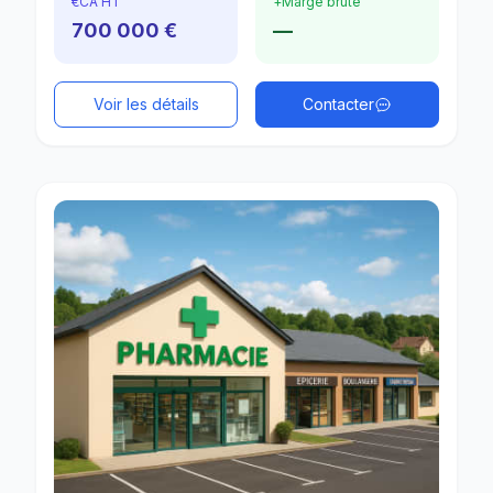
€
CA HT
+
Marge brute
700 000 €
—
Voir les détails
Contacter