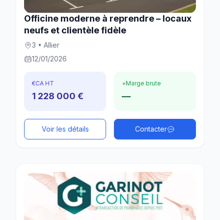
Officine moderne à reprendre – locaux
neufs et clientèle fidèle
3 • Allier
12/01/2026
€
CA HT
+
Marge brute
1 228 000 €
—
Voir les détails
Contacter