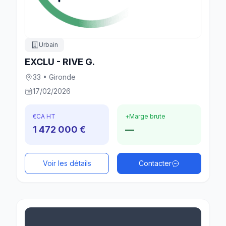
Urbain
EXCLU - RIVE G.
33 • Gironde
17/02/2026
€
CA HT
+
Marge brute
1 472 000 €
—
Voir les détails
Contacter