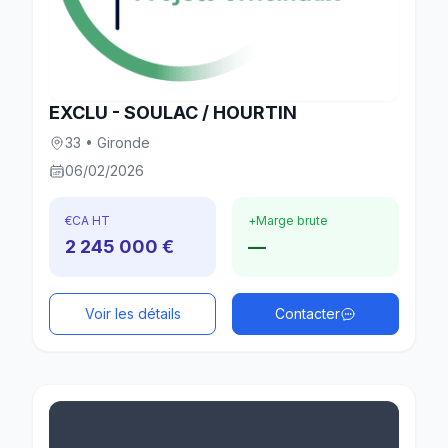
EXCLU - SOULAC / HOURTIN
33 • Gironde
06/02/2026
€
CA HT
+
Marge brute
2 245 000 €
—
Voir les détails
Contacter