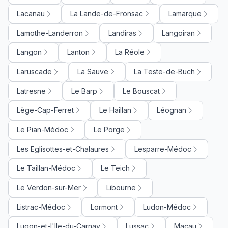
Lacanau
La Lande-de-Fronsac
Lamarque
Lamothe-Landerron
Landiras
Langoiran
Langon
Lanton
La Réole
Laruscade
La Sauve
La Teste-de-Buch
Latresne
Le Barp
Le Bouscat
Lège-Cap-Ferret
Le Haillan
Léognan
Le Pian-Médoc
Le Porge
Les Eglisottes-et-Chalaures
Lesparre-Médoc
Le Taillan-Médoc
Le Teich
Le Verdon-sur-Mer
Libourne
Listrac-Médoc
Lormont
Ludon-Médoc
Lugon-et-l'Ile-du-Carnay
Lussac
Macau