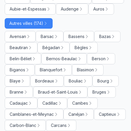
Aubie-et-Espessas
Audenge
Auros
Autres villes (174)
Avensan
Barsac
Bassens
Bazas
Beautiran
Bégadan
Bègles
Belin-Béliet
Bernos-Beaulac
Berson
Biganos
Blanquefort
Blasimon
Blaye
Bordeaux
Bouliac
Bourg
Branne
Braud-et-Saint-Louis
Bruges
Cadaujac
Cadillac
Cambes
Camblanes-et-Meynac
Canéjan
Captieux
Carbon-Blanc
Carcans