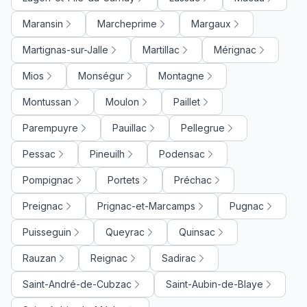
Maransin
Marcheprime
Margaux
Martignas-sur-Jalle
Martillac
Mérignac
Mios
Monségur
Montagne
Montussan
Moulon
Paillet
Parempuyre
Pauillac
Pellegrue
Pessac
Pineuilh
Podensac
Pompignac
Portets
Préchac
Preignac
Prignac-et-Marcamps
Pugnac
Puisseguin
Queyrac
Quinsac
Rauzan
Reignac
Sadirac
Saint-André-de-Cubzac
Saint-Aubin-de-Blaye