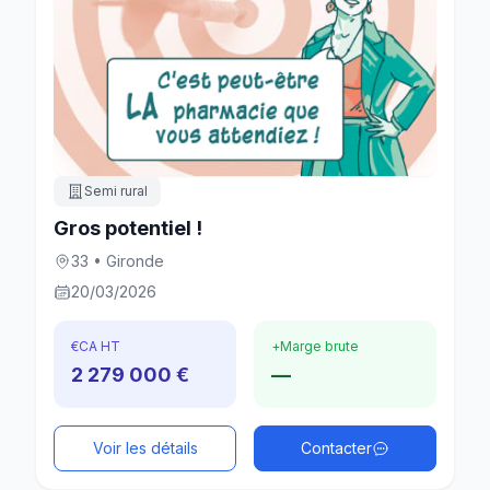
Semi rural
Gros potentiel !
33 • Gironde
20/03/2026
€
CA HT
+
Marge brute
2 279 000 €
—
Voir les détails
Contacter