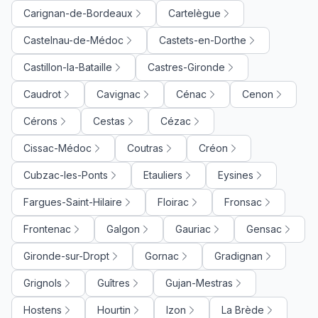
Carignan-de-Bordeaux
Cartelègue
Castelnau-de-Médoc
Castets-en-Dorthe
Castillon-la-Bataille
Castres-Gironde
Caudrot
Cavignac
Cénac
Cenon
Cérons
Cestas
Cézac
Cissac-Médoc
Coutras
Créon
Cubzac-les-Ponts
Etauliers
Eysines
Fargues-Saint-Hilaire
Floirac
Fronsac
Frontenac
Galgon
Gauriac
Gensac
Gironde-sur-Dropt
Gornac
Gradignan
Grignols
Guîtres
Gujan-Mestras
Hostens
Hourtin
Izon
La Brède