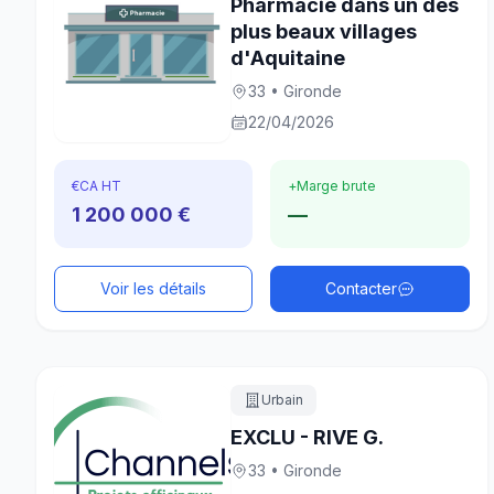
Pharmacie dans un des
plus beaux villages
d'Aquitaine
33 • Gironde
22/04/2026
€
CA HT
+
Marge brute
1 200 000 €
—
Voir les détails
Contacter
Urbain
EXCLU - RIVE G.
33 • Gironde