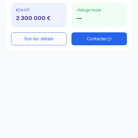
€
CA HT
+
Marge brute
2 300 000 €
—
Voir les détails
Contacter