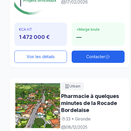
17/02/2026
€
CA HT
+
Marge brute
1 472 000 €
—
Voir les détails
Contacter
Urbain
Pharmacie à quelques
minutes de la Rocade
Bordelaise
33 • Gironde
08/12/2025