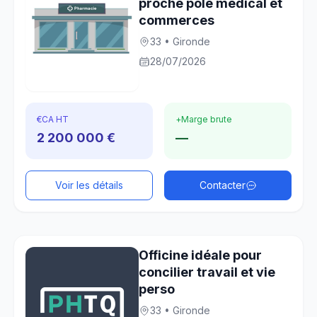
proche pôle médical et
commerces
33 • Gironde
28/07/2026
€
CA HT
+
Marge brute
2 200 000 €
—
Voir les détails
Contacter
Officine idéale pour
concilier travail et vie
perso
33 • Gironde