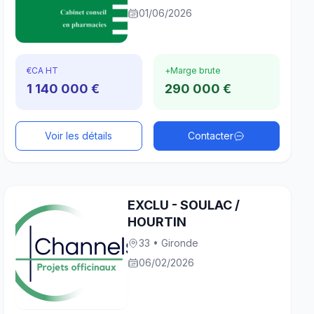
01/06/2026
€
CA HT
+
Marge brute
1 140 000 €
290 000 €
Voir les détails
Contacter
EXCLU - SOULAC /
HOURTIN
33 • Gironde
06/02/2026