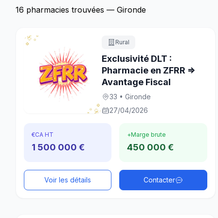
16 pharmacies trouvées — Gironde
Rural
Exclusivité DLT :
Pharmacie en ZFRR =>
Avantage Fiscal
33 • Gironde
27/04/2026
€
CA HT
+
Marge brute
1 500 000 €
450 000 €
Voir les détails
Contacter