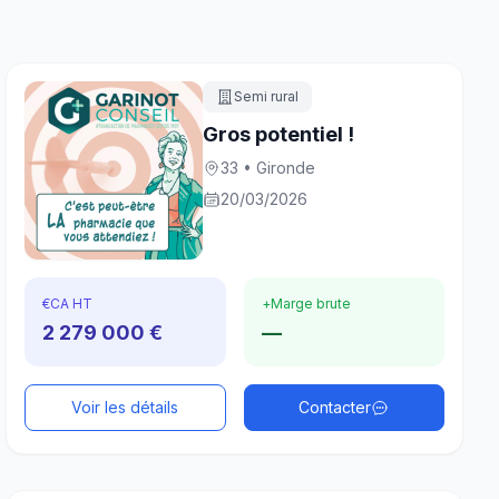
Semi rural
Gros potentiel !
33 • Gironde
20/03/2026
€
CA HT
+
Marge brute
2 279 000 €
—
Voir les détails
Contacter