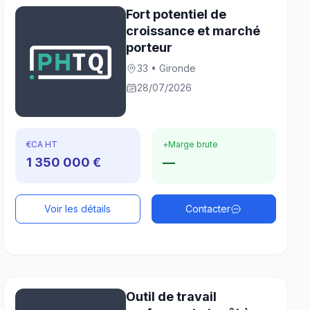
Fort potentiel de
croissance et marché
porteur
33 • Gironde
28/07/2026
€
CA HT
+
Marge brute
1 350 000 €
—
Voir les détails
Contacter
Outil de travail