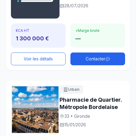
28/07/2026
€
CA HT
+
Marge brute
1 300 000 €
—
Voir les détails
Contacter
Urbain
Pharmacie de Quartier.
Métropole Bordelaise
33 • Gironde
15/01/2026