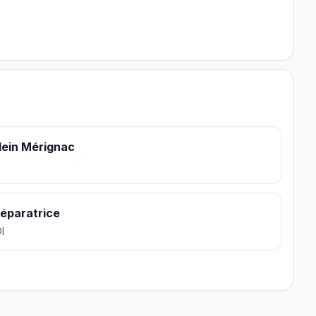
lein Mérignac
éparatrice
I