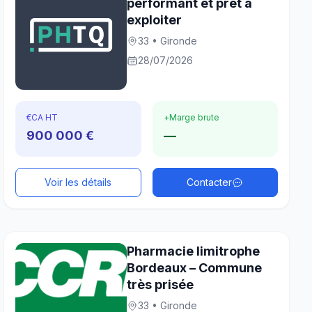
performant et prêt à
exploiter
33 • Gironde
28/07/2026
€
CA HT
+
Marge brute
900 000 €
—
Voir les détails
Contacter
Pharmacie limitrophe
Bordeaux – Commune
très prisée
33 • Gironde