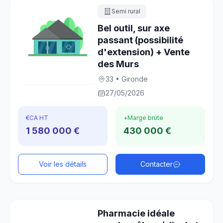
Semi rural
Bel outil, sur axe
passant (possibilité
d'extension) + Vente
des Murs
33 • Gironde
27/05/2026
€
CA HT
+
Marge brute
1 580 000 €
430 000 €
Voir les détails
Contacter
Pharmacie idéale