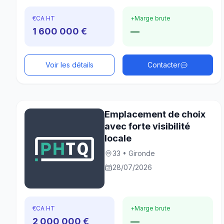
€
CA HT
+
Marge brute
1 600 000 €
—
Voir les détails
Contacter
Emplacement de choix
avec forte visibilité
locale
33 • Gironde
28/07/2026
€
CA HT
+
Marge brute
2 000 000 €
—