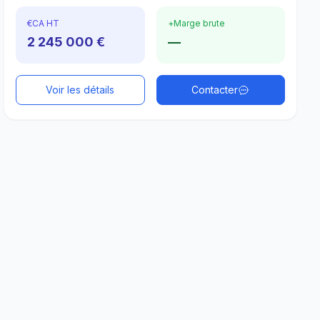
€
CA HT
+
Marge brute
2 245 000 €
—
Voir les détails
Contacter