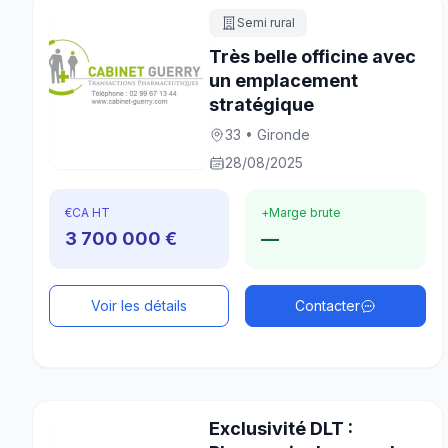
Semi rural
Très belle officine avec
un emplacement
stratégique
33 • Gironde
28/08/2025
€
CA HT
+
Marge brute
3 700 000 €
—
Voir les détails
Contacter
Exclusivité DLT :