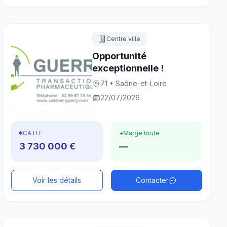
Centre ville
Opportunité
exceptionnelle !
71 • Saône-et-Loire
22/07/2026
€
CA HT
+
Marge brute
3 730 000 €
—
Voir les détails
Contacter