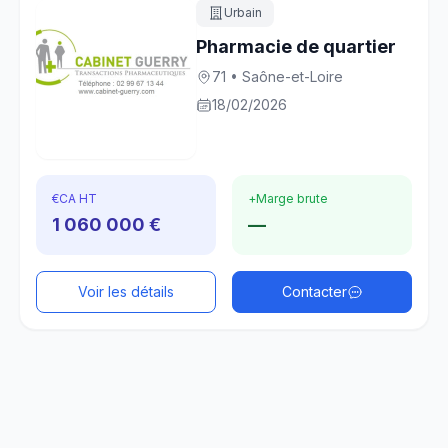
Urbain
Pharmacie de quartier
71 • Saône-et-Loire
18/02/2026
€
CA HT
+
Marge brute
1 060 000 €
—
Voir les détails
Contacter