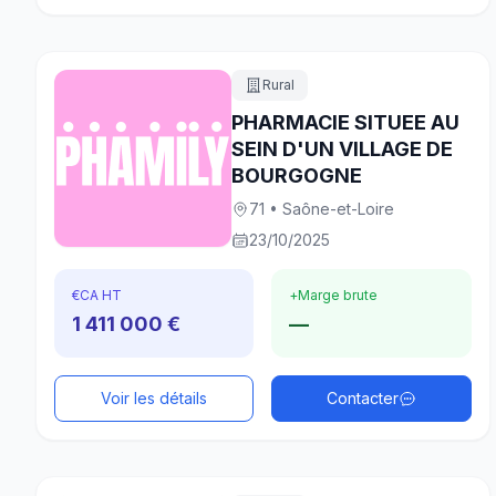
Rural
PHARMACIE SITUEE AU
SEIN D'UN VILLAGE DE
BOURGOGNE
71 • Saône-et-Loire
23/10/2025
€
CA HT
+
Marge brute
1 411 000 €
—
Voir les détails
Contacter