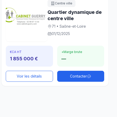
Centre ville
Quartier dynamique de
centre ville
71 • Saône-et-Loire
01/12/2025
€
CA HT
+
Marge brute
1 855 000 €
—
Voir les détails
Contacter