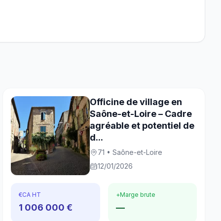
Officine de village en
Saône-et-Loire – Cadre
agréable et potentiel de
d...
71 • Saône-et-Loire
12/01/2026
€
CA HT
+
Marge brute
1 006 000 €
—