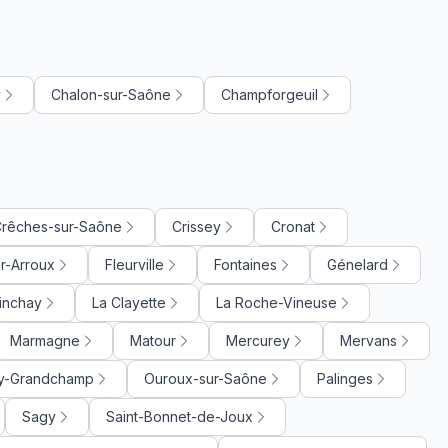
y
Chalon-sur-Saône
Champforgeuil
rêches-sur-Saône
Crissey
Cronat
r-Arroux
Fleurville
Fontaines
Génelard
inchay
La Clayette
La Roche-Vineuse
Marmagne
Matour
Mercurey
Mervans
y-Grandchamp
Ouroux-sur-Saône
Palinges
Sagy
Saint-Bonnet-de-Joux