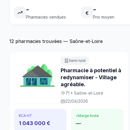
-
-
€
Pharmacies vendues
Prix moyen
12 pharmacies trouvées — Saône-et-Loire
Semi rural
Pharmacie à potentiel à
redynamiser - Village
agréable.
71 • Saône-et-Loire
22/04/2026
€
CA HT
+
Marge brute
1 043 000 €
—