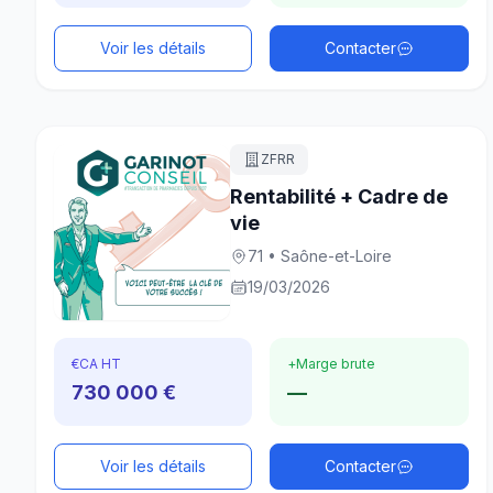
Voir les détails
Contacter
ZFRR
Rentabilité + Cadre de
vie
71 • Saône-et-Loire
19/03/2026
€
CA HT
+
Marge brute
730 000 €
—
Voir les détails
Contacter