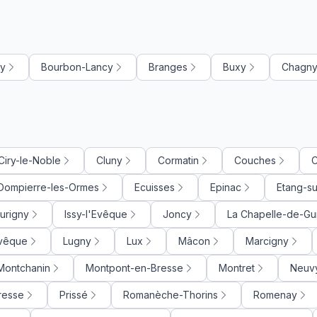
zy
Bourbon-Lancy
Branges
Buxy
Chagn
Ciry-le-Noble
Cluny
Cormatin
Couches
C
Dompierre-les-Ormes
Ecuisses
Epinac
Etang-su
urigny
Issy-l'Evêque
Joncy
La Chapelle-de-Gu
Evêque
Lugny
Lux
Mâcon
Marcigny
Montchanin
Montpont-en-Bresse
Montret
Neuv
resse
Prissé
Romanèche-Thorins
Romenay