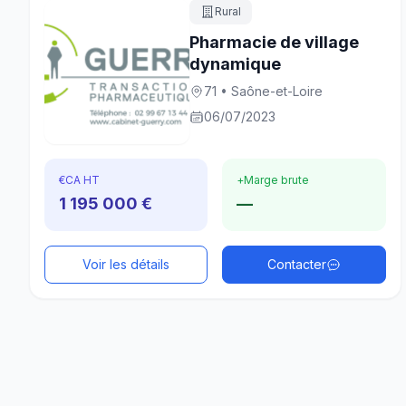
Rural
Pharmacie de village
dynamique
71 • Saône-et-Loire
06/07/2023
€
CA HT
+
Marge brute
1 195 000 €
—
Voir les détails
Contacter