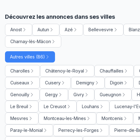
Découvrez les annonces dans ses villes
Anost
Autun
Azé
Bellevesvre
Blan
Charnay-lès-Mâcon
Autres villes (86)
Charolles
Châtenoy-le-Royal
Chauffailles
Cuiseaux
Cuisery
Demigny
Digoin
Genouilly
Gergy
Givry
Gueugnon
H
Le Breuil
Le Creusot
Louhans
Lucenay-l'
Mesvres
Montceau-les-Mines
Montcenis
Paray-le-Monial
Perrecy-les-Forges
Pierre-de-B