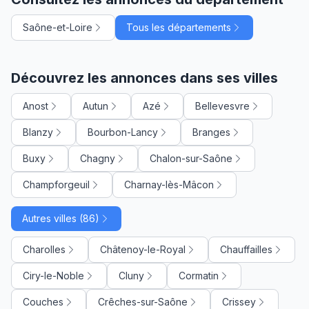
Saône-et-Loire
Tous les départements
Découvrez les annonces dans ses villes
Anost
Autun
Azé
Bellevesvre
Blanzy
Bourbon-Lancy
Branges
Buxy
Chagny
Chalon-sur-Saône
Champforgeuil
Charnay-lès-Mâcon
Autres villes (86)
Charolles
Châtenoy-le-Royal
Chauffailles
Ciry-le-Noble
Cluny
Cormatin
Couches
Crêches-sur-Saône
Crissey