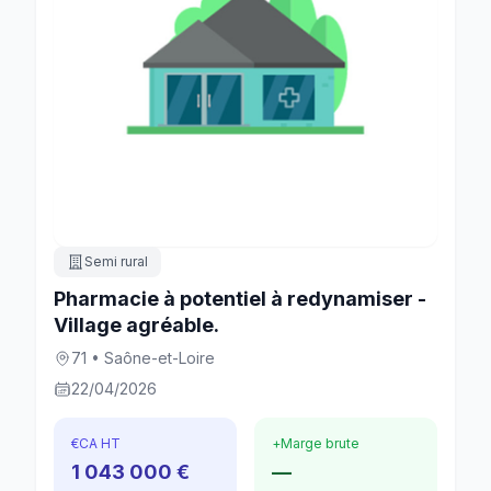
Semi rural
Pharmacie à potentiel à redynamiser -
Village agréable.
71 • Saône-et-Loire
22/04/2026
€
CA HT
+
Marge brute
1 043 000 €
—