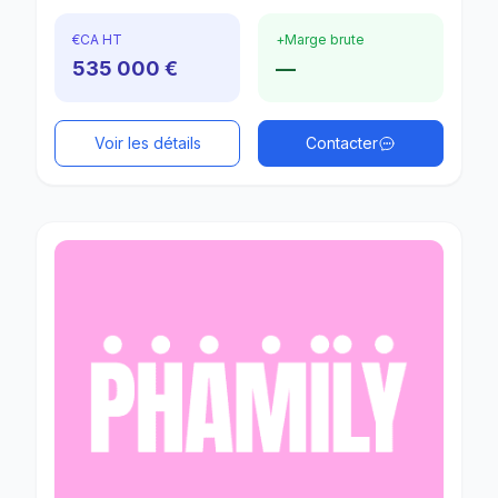
€
CA HT
+
Marge brute
535 000 €
—
Voir les détails
Contacter