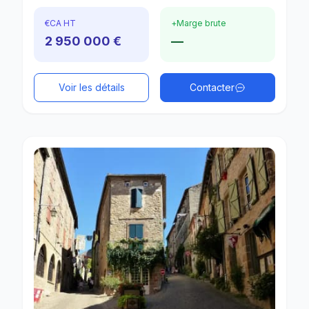
€
CA HT
+
Marge brute
2 950 000 €
—
Voir les détails
Contacter