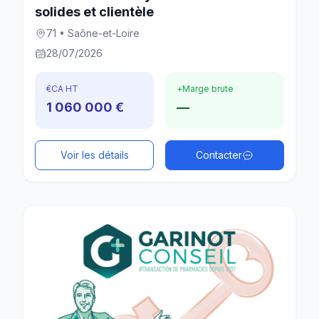
solides et clientèle
71 • Saône-et-Loire
28/07/2026
€
CA HT
+
Marge brute
1 060 000 €
—
Voir les détails
Contacter