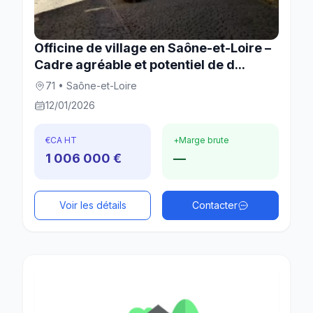
Officine de village en Saône-et-Loire –
Cadre agréable et potentiel de d...
71 • Saône-et-Loire
12/01/2026
€
CA HT
+
Marge brute
1 006 000 €
—
Voir les détails
Contacter