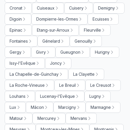
Cronat
Cuiseaux
Cuisery
Demigny
Digoin
Dompierre-les-Ormes
Ecuisses
Epinac
Etang-sur-Arroux
Fleurville
Fontaines
Génelard
Genouilly
Gergy
Givry
Gueugnon
Hurigny
Issy-l'Evêque
Joncy
La Chapelle-de-Guinchay
La Clayette
La Roche-Vineuse
Le Breuil
Le Creusot
Louhans
Lucenay-l'Evêque
Lugny
Lux
Mâcon
Marcigny
Marmagne
Matour
Mercurey
Mervans
Mesvres
Montceau-les-Mines
Montcenis