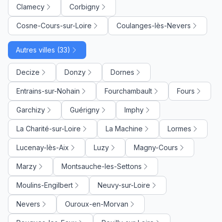
Clamecy
Corbigny
Cosne-Cours-sur-Loire
Coulanges-lès-Nevers
Autres villes (33)
Decize
Donzy
Dornes
Entrains-sur-Nohain
Fourchambault
Fours
Garchizy
Guérigny
Imphy
La Charité-sur-Loire
La Machine
Lormes
Lucenay-lès-Aix
Luzy
Magny-Cours
Marzy
Montsauche-les-Settons
Moulins-Engilbert
Neuvy-sur-Loire
Nevers
Ouroux-en-Morvan