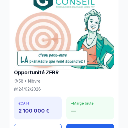
Opportunité ZFRR
58 • Nièvre
24/02/2026
€
CA HT
+
Marge brute
2 100 000 €
—