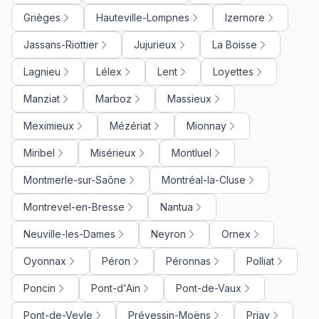
Grièges
Hauteville-Lompnes
Izernore
Jassans-Riottier
Jujurieux
La Boisse
Lagnieu
Lélex
Lent
Loyettes
Manziat
Marboz
Massieux
Meximieux
Mézériat
Mionnay
Miribel
Misérieux
Montluel
Montmerle-sur-Saône
Montréal-la-Cluse
Montrevel-en-Bresse
Nantua
Neuville-les-Dames
Neyron
Ornex
Oyonnax
Péron
Péronnas
Polliat
Poncin
Pont-d'Ain
Pont-de-Vaux
Pont-de-Veyle
Prévessin-Moëns
Priay