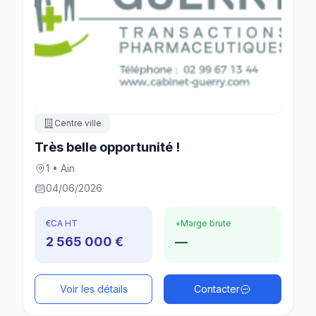
Centre ville
Très belle opportunité !
1 • Ain
04/06/2026
€
CA HT
+
Marge brute
2 565 000 €
—
Voir les détails
Contacter