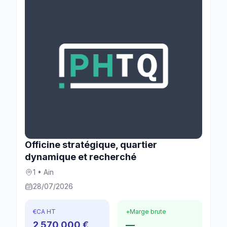
Officine stratégique, quartier
dynamique et recherché
1 • Ain
28/07/2026
€
CA HT
+
Marge brute
2 570 000 €
—