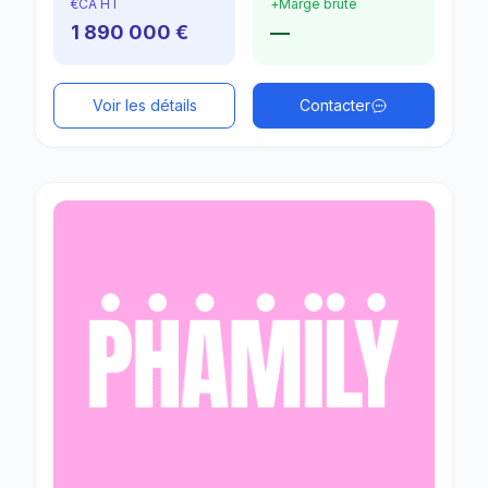
€
CA HT
+
Marge brute
1 890 000 €
—
Voir les détails
Contacter