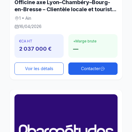
Officine axe Lyon–Chambéry–Bourg-
en-Bresse – Clientèle locale et tourist...
1 • Ain
16/04/2026
€
CA HT
+
Marge brute
2 037 000 €
—
Voir les détails
Contacter