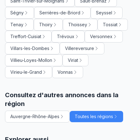
Saint-Trivier-sur-Moignans
Sault-Brénaz
Ségny
Serrières-de-Briord
Seyssel
Tenay
Thoiry
Thoissey
Tossiat
Treffort-Cuisiat
Trévoux
Versonnex
Villars-les-Dombes
Villereversure
Villieu-Loyes-Mollon
Viriat
Virieu-le-Grand
Vonnas
Consultez d'autres annonces dans la
région
Auvergne-Rhône-Alpes
Toutes les régions
Explorer aussi