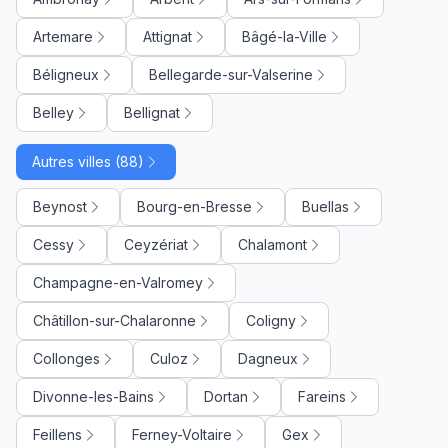
Artemare
Attignat
Bâgé-la-Ville
Béligneux
Bellegarde-sur-Valserine
Belley
Bellignat
Autres villes (88)
Beynost
Bourg-en-Bresse
Buellas
Cessy
Ceyzériat
Chalamont
Champagne-en-Valromey
Châtillon-sur-Chalaronne
Coligny
Collonges
Culoz
Dagneux
Divonne-les-Bains
Dortan
Fareins
Feillens
Ferney-Voltaire
Gex