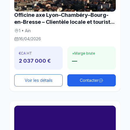
Officine axe Lyon–Chambéry–Bourg-
en-Bresse – Clientèle locale et tourist...
1 • Ain
16/04/2026
€
CA HT
+
Marge brute
2 037 000 €
—
Voir les détails
Contacter