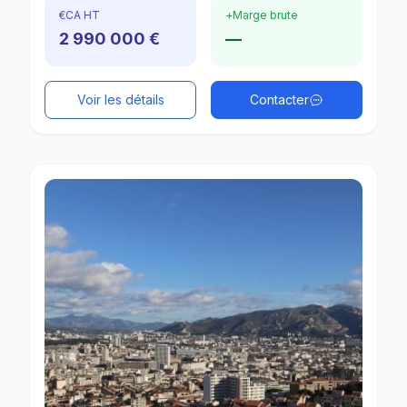
€
CA HT
+
Marge brute
2 990 000 €
—
Voir les détails
Contacter