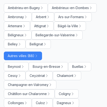
Ambérieu-en-Bugey
Ambérieux-en-Dombes
Ambronay
Arbent
Ars-sur-Formans
Artemare
Attignat
Bâgé-la-Ville
Béligneux
Bellegarde-sur-Valserine
Belley
Bellignat
Autres villes (88)
Beynost
Bourg-en-Bresse
Buellas
Cessy
Ceyzériat
Chalamont
Champagne-en-Valromey
Châtillon-sur-Chalaronne
Coligny
Collonges
Culoz
Dagneux