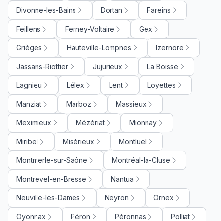
Divonne-les-Bains
Dortan
Fareins
Feillens
Ferney-Voltaire
Gex
Grièges
Hauteville-Lompnes
Izernore
Jassans-Riottier
Jujurieux
La Boisse
Lagnieu
Lélex
Lent
Loyettes
Manziat
Marboz
Massieux
Meximieux
Mézériat
Mionnay
Miribel
Misérieux
Montluel
Montmerle-sur-Saône
Montréal-la-Cluse
Montrevel-en-Bresse
Nantua
Neuville-les-Dames
Neyron
Ornex
Oyonnax
Péron
Péronnas
Polliat