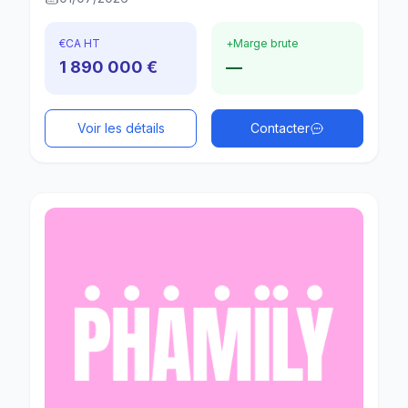
€
CA HT
+
Marge brute
1 890 000 €
—
Voir les détails
Contacter