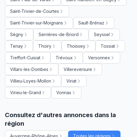
Saint-Trivier-de-Courtes
Saint-Trivier-sur-Moignans
Sault-Brénaz
Ségny
Serrières-de-Briord
Seyssel
Tenay
Thoiry
Thoissey
Tossiat
Treffort-Cuisiat
Trévoux
Versonnex
Villars-les-Dombes
Villereversure
Villieu-Loyes-Mollon
Viriat
Virieu-le-Grand
Vonnas
Consultez d'autres annonces dans la
région
Auvergne-Rhône-Alpes
Toutes les régions