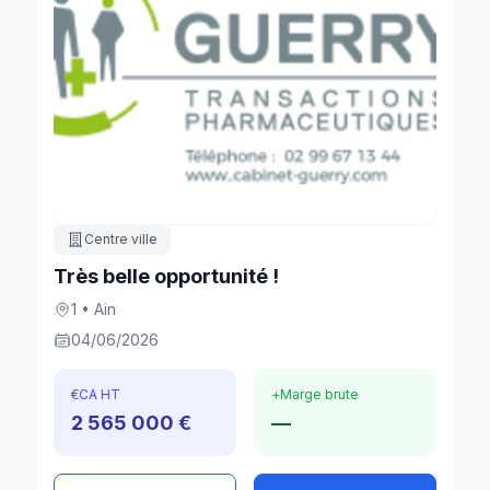
Centre ville
Très belle opportunité !
1 • Ain
04/06/2026
€
CA HT
+
Marge brute
2 565 000 €
—