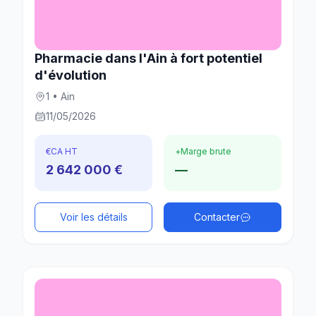
Pharmacie dans l'Ain à fort potentiel
d'évolution
1 • Ain
11/05/2026
€
CA HT
+
Marge brute
2 642 000 €
—
Voir les détails
Contacter