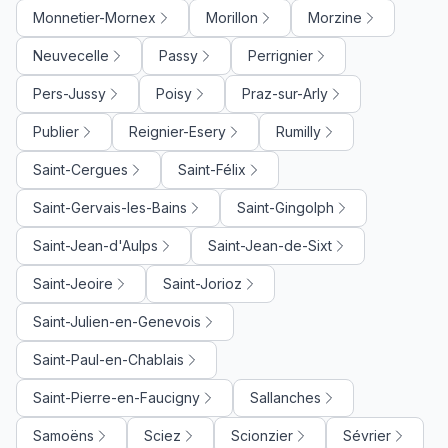
Monnetier-Mornex
Morillon
Morzine
Neuvecelle
Passy
Perrignier
Pers-Jussy
Poisy
Praz-sur-Arly
Publier
Reignier-Esery
Rumilly
Saint-Cergues
Saint-Félix
Saint-Gervais-les-Bains
Saint-Gingolph
Saint-Jean-d'Aulps
Saint-Jean-de-Sixt
Saint-Jeoire
Saint-Jorioz
Saint-Julien-en-Genevois
Saint-Paul-en-Chablais
Saint-Pierre-en-Faucigny
Sallanches
Samoëns
Sciez
Scionzier
Sévrier