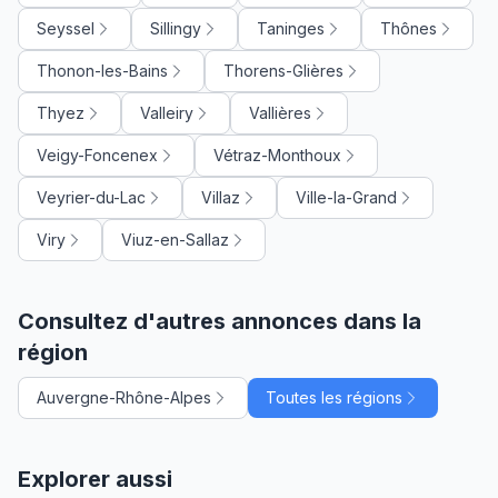
Seyssel
Sillingy
Taninges
Thônes
Thonon-les-Bains
Thorens-Glières
Thyez
Valleiry
Vallières
Veigy-Foncenex
Vétraz-Monthoux
Veyrier-du-Lac
Villaz
Ville-la-Grand
Viry
Viuz-en-Sallaz
Consultez d'autres annonces dans la
région
Auvergne-Rhône-Alpes
Toutes les régions
Explorer aussi