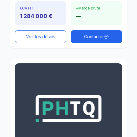
€
CA HT
+
Marge brute
1 284 000 €
—
Voir les détails
Contacter