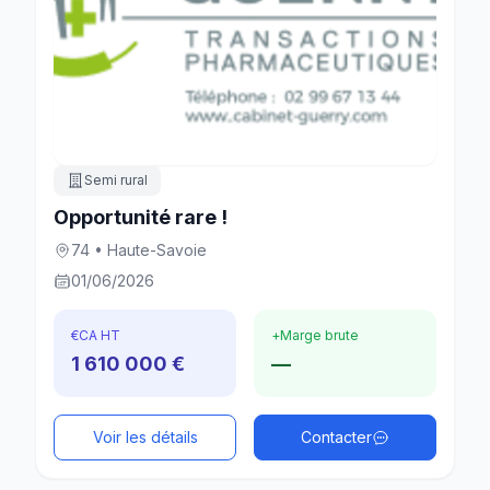
Semi rural
Opportunité rare !
74 • Haute-Savoie
01/06/2026
€
CA HT
+
Marge brute
1 610 000 €
—
Voir les détails
Contacter