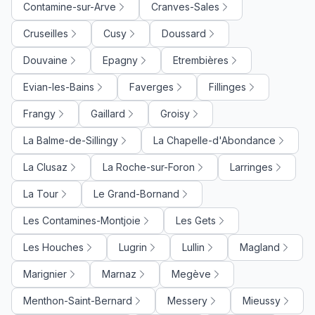
Contamine-sur-Arve
Cranves-Sales
Cruseilles
Cusy
Doussard
Douvaine
Epagny
Etrembières
Evian-les-Bains
Faverges
Fillinges
Frangy
Gaillard
Groisy
La Balme-de-Sillingy
La Chapelle-d'Abondance
La Clusaz
La Roche-sur-Foron
Larringes
La Tour
Le Grand-Bornand
Les Contamines-Montjoie
Les Gets
Les Houches
Lugrin
Lullin
Magland
Marignier
Marnaz
Megève
Menthon-Saint-Bernard
Messery
Mieussy