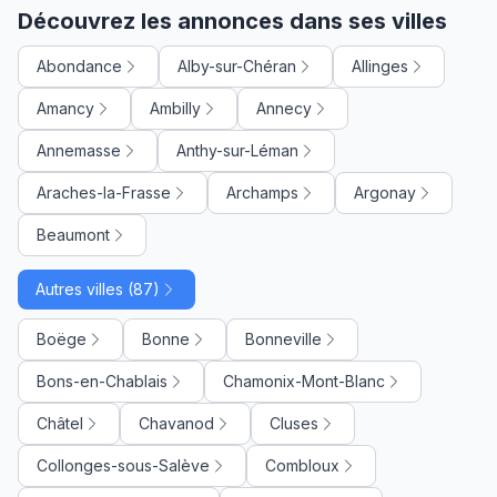
Découvrez les annonces dans ses villes
Abondance
Alby-sur-Chéran
Allinges
Amancy
Ambilly
Annecy
Annemasse
Anthy-sur-Léman
Araches-la-Frasse
Archamps
Argonay
Beaumont
Autres villes (87)
Boëge
Bonne
Bonneville
Bons-en-Chablais
Chamonix-Mont-Blanc
Châtel
Chavanod
Cluses
Collonges-sous-Salève
Combloux