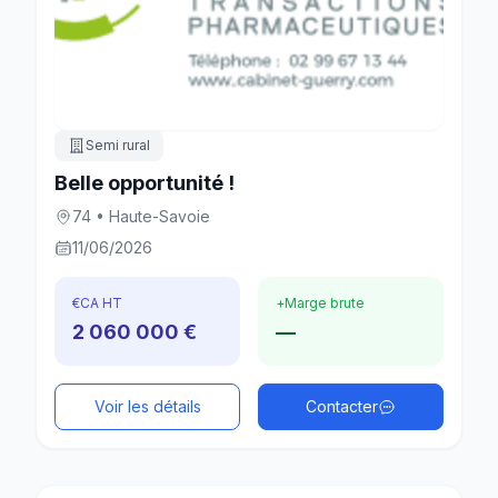
Semi rural
Belle opportunité !
74 • Haute-Savoie
11/06/2026
€
CA HT
+
Marge brute
2 060 000 €
—
Voir les détails
Contacter