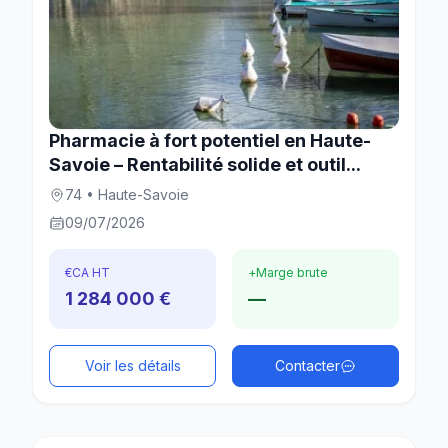
Pharmacie à fort potentiel en Haute-
Savoie – Rentabilité solide et outil...
74 • Haute-Savoie
09/07/2026
€
CA HT
+
Marge brute
1 284 000 €
—
Voir les détails
Contacter