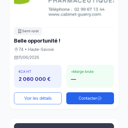
Semi rural
Belle opportunité !
74 • Haute-Savoie
11/06/2026
€
CA HT
+
Marge brute
2 060 000 €
—
Voir les détails
Contacter