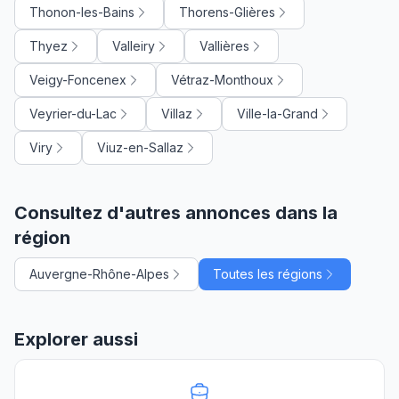
Thonon-les-Bains
Thorens-Glières
Thyez
Valleiry
Vallières
Veigy-Foncenex
Vétraz-Monthoux
Veyrier-du-Lac
Villaz
Ville-la-Grand
Viry
Viuz-en-Sallaz
Consultez d'autres annonces dans la
région
Auvergne-Rhône-Alpes
Toutes les régions
Explorer aussi