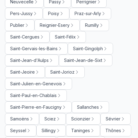
Neuvecelle
Passy
Perrignier
Pers-Jussy
Poisy
Praz-sur-Arly
Publier
Reignier-Esery
Rumilly
Saint-Cergues
Saint-Félix
Saint-Gervais-les-Bains
Saint-Gingolph
Saint-Jean-d'Aulps
Saint-Jean-de-Sixt
Saint-Jeoire
Saint-Jorioz
Saint-Julien-en-Genevois
Saint-Paul-en-Chablais
Saint-Pierre-en-Faucigny
Sallanches
Samoëns
Sciez
Scionzier
Sévrier
Seyssel
Sillingy
Taninges
Thônes