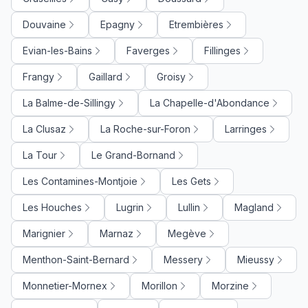
Douvaine
Epagny
Etrembières
Evian-les-Bains
Faverges
Fillinges
Frangy
Gaillard
Groisy
La Balme-de-Sillingy
La Chapelle-d'Abondance
La Clusaz
La Roche-sur-Foron
Larringes
La Tour
Le Grand-Bornand
Les Contamines-Montjoie
Les Gets
Les Houches
Lugrin
Lullin
Magland
Marignier
Marnaz
Megève
Menthon-Saint-Bernard
Messery
Mieussy
Monnetier-Mornex
Morillon
Morzine