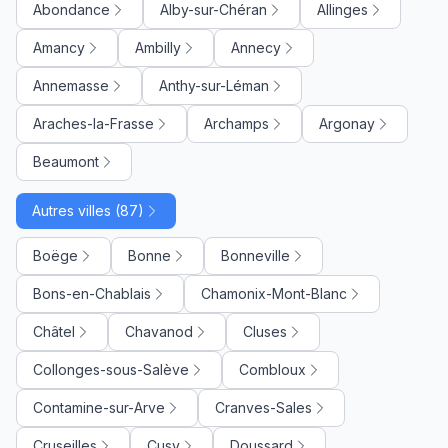
Abondance
Alby-sur-Chéran
Allinges
Amancy
Ambilly
Annecy
Annemasse
Anthy-sur-Léman
Araches-la-Frasse
Archamps
Argonay
Beaumont
Autres villes (87)
Boëge
Bonne
Bonneville
Bons-en-Chablais
Chamonix-Mont-Blanc
Châtel
Chavanod
Cluses
Collonges-sous-Salève
Combloux
Contamine-sur-Arve
Cranves-Sales
Cruseilles
Cusy
Doussard