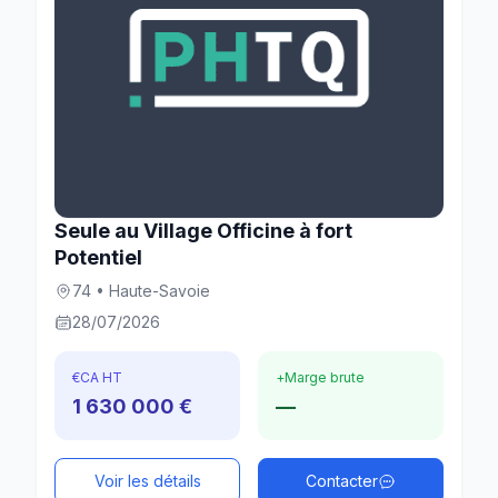
Seule au Village Officine à fort
Potentiel
74 • Haute-Savoie
28/07/2026
€
CA HT
+
Marge brute
1 630 000 €
—
Voir les détails
Contacter