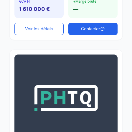
€
CA HT
+
Marge brute
1 610 000 €
—
Voir les détails
Contacter