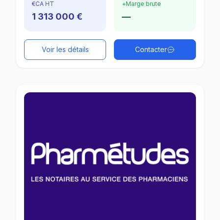
€
CA HT
+
Marge brute
1 313 000 €
—
Voir les détails
Contacter