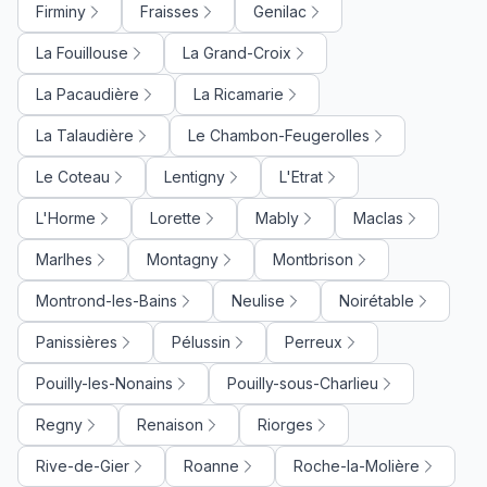
Firminy
Fraisses
Genilac
La Fouillouse
La Grand-Croix
La Pacaudière
La Ricamarie
La Talaudière
Le Chambon-Feugerolles
Le Coteau
Lentigny
L'Etrat
L'Horme
Lorette
Mably
Maclas
Marlhes
Montagny
Montbrison
Montrond-les-Bains
Neulise
Noirétable
Panissières
Pélussin
Perreux
Pouilly-les-Nonains
Pouilly-sous-Charlieu
Regny
Renaison
Riorges
Rive-de-Gier
Roanne
Roche-la-Molière