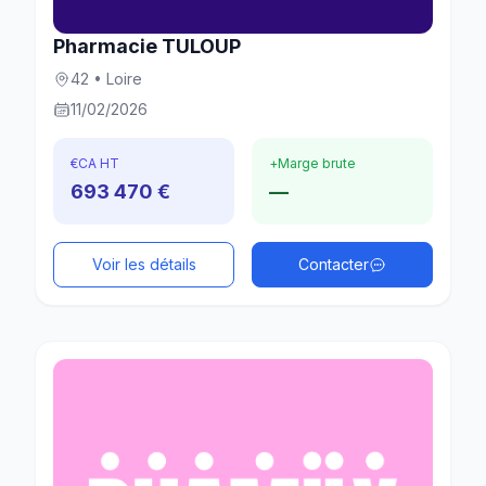
Pharmacie TULOUP
42 • Loire
11/02/2026
€
CA HT
+
Marge brute
693 470 €
—
Voir les détails
Contacter