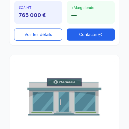
€
CA HT
+
Marge brute
765 000 €
—
Voir les détails
Contacter