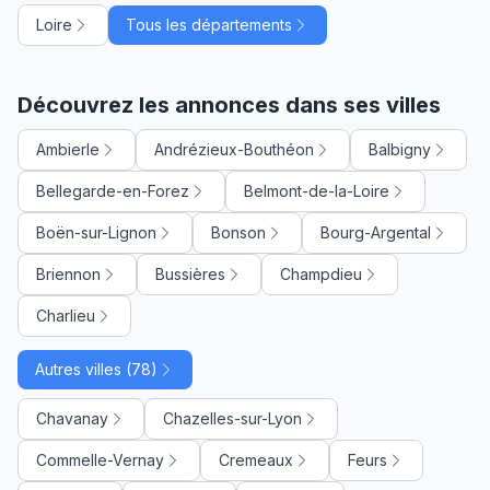
Loire
Tous les départements
Découvrez les annonces dans ses villes
Ambierle
Andrézieux-Bouthéon
Balbigny
Bellegarde-en-Forez
Belmont-de-la-Loire
Boën-sur-Lignon
Bonson
Bourg-Argental
Briennon
Bussières
Champdieu
Charlieu
Autres villes (78)
Chavanay
Chazelles-sur-Lyon
Commelle-Vernay
Cremeaux
Feurs