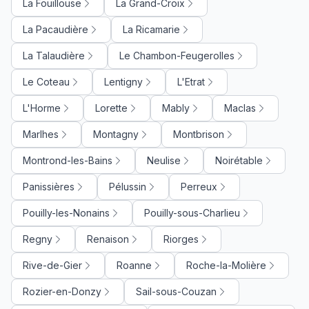
La Fouillouse
La Grand-Croix
La Pacaudière
La Ricamarie
La Talaudière
Le Chambon-Feugerolles
Le Coteau
Lentigny
L'Etrat
L'Horme
Lorette
Mably
Maclas
Marlhes
Montagny
Montbrison
Montrond-les-Bains
Neulise
Noirétable
Panissières
Pélussin
Perreux
Pouilly-les-Nonains
Pouilly-sous-Charlieu
Regny
Renaison
Riorges
Rive-de-Gier
Roanne
Roche-la-Molière
Rozier-en-Donzy
Sail-sous-Couzan