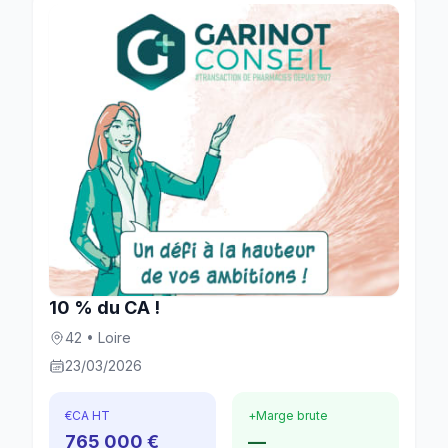
10 % du CA !
42 • Loire
23/03/2026
€
CA HT
+
Marge brute
765 000 €
—