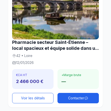
Pharmacie secteur Saint-Étienne –
local spacieux et équipe solide dans u...
42 • Loire
12/01/2026
€
CA HT
+
Marge brute
2 466 000 €
—
Voir les détails
Contacter