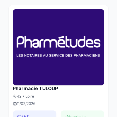
Pharmacie TULOUP
42 • Loire
11/02/2026
€
CA HT
+
Marge brute