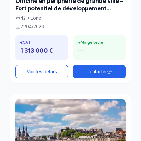
Officine en périphérie de grande ville –
Fort potentiel de développement...
42 • Loire
21/04/2026
€
CA HT
+
Marge brute
1 313 000 €
—
Voir les détails
Contacter