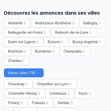
Découvrez les annonces dans ses villes
Ambierle
Andrézieux-Bouthéon
Balbigny
Bellegarde-en-Forez
Belmont-de-la-Loire
Boën-sur-Lignon
Bonson
Bourg-Argental
Briennon
Bussières
Champdieu
Charlieu
Autres villes (78)
Chavanay
Chazelles-sur-Lyon
Commelle-Vernay
Cremeaux
Feurs
Firminy
Fraisses
Genilac