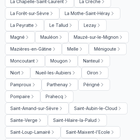
La Chapelle-Saint-Laurent
La Crèche
La Forêt-sur-Sèvre
La Mothe-Saint-Héray
La Peyratte
Le Tallud
Lezay
Magné
Mauléon
Mauzé-sur-le-Mignon
Mazières-en-Gâtine
Melle
Ménigoute
Moncoutant
Mougon
Nanteuil
Niort
Nueil-les-Aubiers
Oiron
Pamproux
Parthenay
Périgné
Pompaire
Prahecq
Saint-Amand-sur-Sèvre
Saint-Aubin-le-Cloud
Sainte-Verge
Saint-Hilaire-la-Palud
Saint-Loup-Lamairé
Saint-Maixent-l'Ecole