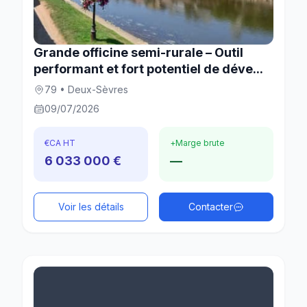
Grande officine semi-rurale – Outil
performant et fort potentiel de déve...
79 • Deux-Sèvres
09/07/2026
€
CA HT
+
Marge brute
6 033 000 €
—
Voir les détails
Contacter