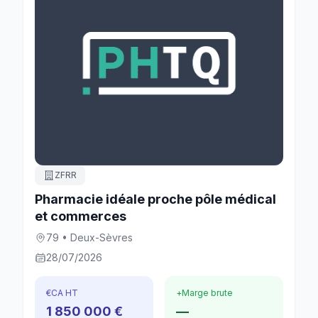
ZFRR
Pharmacie idéale proche pôle médical
et commerces
79 • Deux-Sèvres
28/07/2026
€
CA HT
+
Marge brute
1 850 000 €
—