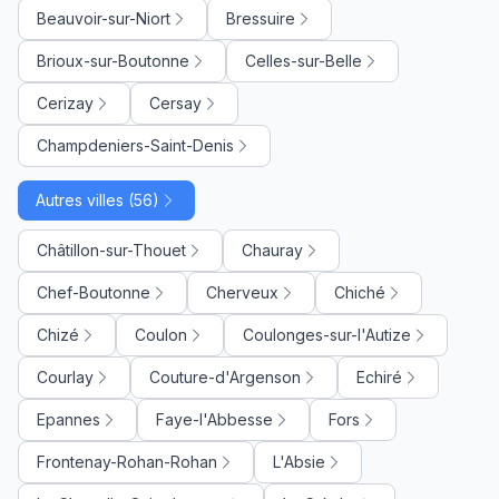
Beauvoir-sur-Niort
Bressuire
Brioux-sur-Boutonne
Celles-sur-Belle
Cerizay
Cersay
Champdeniers-Saint-Denis
Autres villes (56)
Châtillon-sur-Thouet
Chauray
Chef-Boutonne
Cherveux
Chiché
Chizé
Coulon
Coulonges-sur-l'Autize
Courlay
Couture-d'Argenson
Echiré
Epannes
Faye-l'Abbesse
Fors
Frontenay-Rohan-Rohan
L'Absie